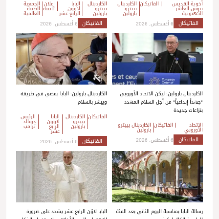
أخوية القديس
الفاتيكان
الكاردينال
الكاردينال
البابا
إعلان
الجمعية
بيوس العاشر
بييترو
بييترو
لاوون
تايبيه
الطبية
الكهنوتية
بارولين
بارولين
الرابع عشر
العالمية
الفاتيكان
الفاتيكان
6 أغسطس, 2026
6 أغسطس, 2026
الكاردينال بارولين: ليكن الاتحاد الأوروبي
الكاردينال بارولين: البابا يمضي في طريقه
*جهداً إبداعياً* من أجل السلام المهدد
ويبشر بالسلام
بنزاعات جديدة
الفاتيكان
الكاردينال
البابا
الرئيس
بييترو
لاوون
دونالد
الاتحاد
الفاتيكان
الكاردينال بييترو
بارولين
الرابع
ترامب
الأوروبي
بارولين
عشر
الفاتيكان
6 أغسطس, 2026
الفاتيكان
6 أغسطس, 2026
رسالة البابا بمناسبة اليوم الثاني بعد المئة
البابا لاوُن الرابع عشر يشدد على ضرورة