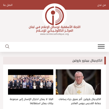
Ski
t
من نحن
اتصل بنا
conten
اللجنة الأسقفية لوسائل الإعلام في لبنان
المركـــز الكاثولـــيـكي للإعـــلام
www.centrecatholique.org
الكاردينال بييترو بارولين
الكاردينال بارولين: ألم عميق جراء رسامات
البابا: لا يمكن اختزال الإنسان إلى مجموعة
جماعة القديس بيوس العاشر
بيانات يمكن استغلالها