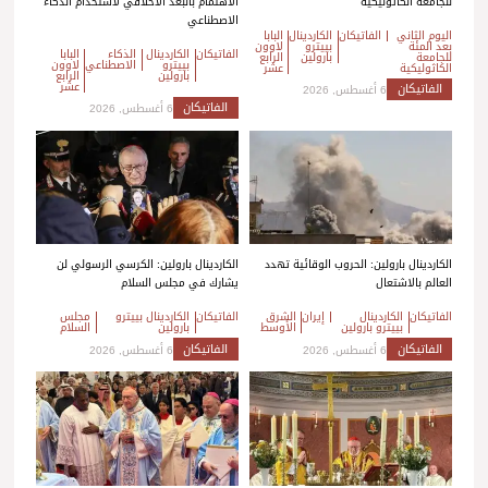
للجامعة الكاثوليكية
الاهتمام بالبعد الأخلاقي لاستخدام الذكاء
الاصطناعي
اليوم الثاني
الفاتيكان
الكاردينال
البابا
بعد المئة
بييترو
لاوون
الفاتيكان
الكاردينال
الذكاء
البابا
للجامعة
بارولين
الرابع
بييترو
الاصطناعي
لاوون
الكاثوليكية
عشر
بارولين
الرابع
عشر
الفاتيكان
6 أغسطس, 2026
الفاتيكان
6 أغسطس, 2026
الكاردينال بارولين: الحروب الوقائية تهدد
الكاردينال بارولين: الكرسي الرسولي لن
العالم بالاشتعال
يشارك في مجلس السلام
الفاتيكان
الكاردينال
إيران
الشرق
الفاتيكان
الكاردينال بييترو
مجلس
بييترو بارولين
الأوسط
بارولين
السلام
الفاتيكان
الفاتيكان
6 أغسطس, 2026
6 أغسطس, 2026