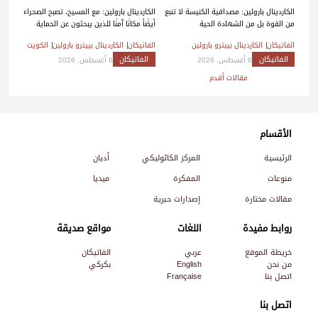
الكاردينال بارولين: مصداقية الكنيسة لا تنبع
الكاردينال بارولين: مع المسيح، تصبح الصحراء
من القوة بل من الشهادة الحية
أيضًأ مكانًا آمنًا للذين يبحثون عن الحماية
الفاتيكان
الكاردينال بييترو بارولين
الفاتيكان
الكاردينال بييترو بارولين
الكويت
الفاتيكان
الفاتيكان
6 أغسطس, 2026
6 أغسطس, 2026
تصفّح
مقالات أقدم
المقالات
الأقسام
الرئيسية
المركز الكاثوليكي
أديان
منوعات
المفكرة
ميديا
مقالات مختارة
إصدارات حبرية
روابط مفيدة
اللغات
مواقع صديقة
خريطة الموقع
عربي
الفاتيكان
من نحن
English
بكركي
اتصل بنا
Française
اتصل بنا