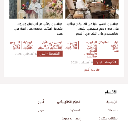
ميناسيان التقى البابا في الفاتيكان وتأكيد
ميناسيان يصلّي من أجل لبنان وبيروت
على ضرورة دعم مسيحيي الشرق
بشفاعة القدّيس غريغوريوس المنوّر في
وتشجيعهم على الثبات في أرضهم
عيده
البابا
الفاتيكان
البطريرك
بطريركية
البطريرك روفائيل
بطريركية
القديس
لاوون
روفائيل
الارمن
بيدروس الحادي
الارمن
كريكو
الرابع
بيدروس
الكاثوليك
والعشرون ميناسيان
الكاثوليك
المنور
عشر
الحادي
الكنيسة - لبنان
والعشرون
6 أغسطس, 2026
ميناسيان
الكنيسة - لبنان
6 أغسطس, 2026
تصفّح
مقالات أقدم
المقالات
الأقسام
الرئيسية
المركز الكاثوليكي
أديان
منوعات
المفكرة
ميديا
مقالات مختارة
إصدارات حبرية