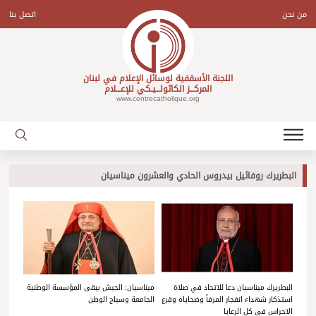
Ski
t
من نحن
اتصل بنا
conten
اللجنة الأسقفية لوسائل الإعلام في لبنان
المركـــز الكاثولـــيـكي للإعـــلام
www.centrecatholique.org
البطريرك روفائيل بيدروس الحادي والعشرون ميناسيان
البطريرك ميناسيان دعا للاتحاد في صلاة
ميناسيان: الجيش يبقى المؤسسة الوطنية
استذكار شهداء انفجار المرفأ وضحاياه وقرع
الجامعة وسياج الوطن
الاجراس في كل الرعايا