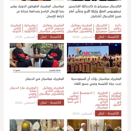
الكاردينال سيميرارو زار كاتدرائيّة القدّيسين
ميناسيان: البطريرك الطوباوي الحويك يبقى
غريغوريوس المنوّر وإيليّا النّبيّ وصلّى أمام
رمزا للإيمان الراسخ ومدافعا شجاعا عن
ضريح الكاردينال أغاجانيان
كرامة الإنسان
دائرة
الكاردينال
البطريرك روفائيل
البطريرك روفائيل
بطريركية
البطريرك
دعاوى
مارتشيلو
بيدروس الحادي
بيدروس الحادي
الارمن
الياس
القديسين
سيميرارو
والعشرون ميناسيان
والعشرون ميناسيان
الكاثوليك
الحويك
الكنيسة - لبنان
الكنيسة - لبنان
6 أغسطس, 2026
6 أغسطس, 2026
البطريرك ميناسيان يؤكد أن السينودسية
البطريرك ميناسيان في الديمان
تجدد حياة الكنيسة وتبني جسور اللقاء
البطريرك روفائيل
البطريرك مار
الديمان
بيدروس الحادي
بشارة
مجلس
البطريرك
اندونيسيا
اتحاد
والعشرون ميناسيان
بطرس
البطاركة
روفائيل
مجالس
الراعي
الكاثوليك
بيدروس
الأساقفة
في
الحادي
في آسيا
الكنيسة - لبنان
6 أغسطس, 2026
الشرق
والعشرون
ميناسيان
الكنيسة - لبنان
6 أغسطس, 2026