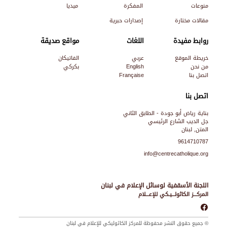
منوعات
المفكرة
ميديا
مقالات مختارة
إصدارات حبرية
روابط مفيدة
اللغات
مواقع صديقة
خريطة الموقع
عربي
الفاتيكان
من نحن
English
بكركي
اتصل بنا
Française
اتصل بنا
بناية رياض أبو جودة - الطابق الثاني
جل الديب الشارع الرئيسي
المتن, لبنان
9614710787
info@centrecatholique.org
اللجنة الأسقفية لوسائل الإعلام في لبنان
المركـــز الكاثولـــيـكي للإعـــلام
© جميع حقوق النشر محفوظة للمركز الكاثوليكي للإعلام في لبنان