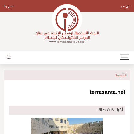
Ski
t
من نحن
اتصل بنا
conten
اللجنة الأسقفية لوسائل الإعلام في لبنان
المركـــز الكاثولـــيـكي للإعـــلام
www.centrecatholique.org
الرئيسية
terrasanta.net
أخبار ذات صلة: