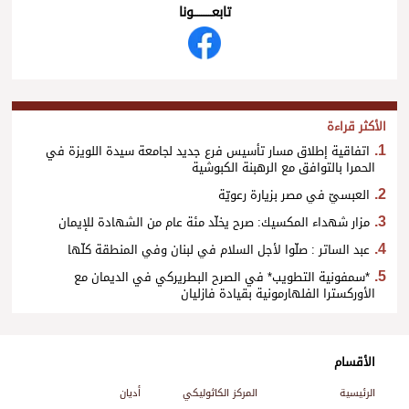
تابعــــــــــونا
الأكثر قراءة
اتفاقية إطلاق مسار تأسيس فرع جديد لجامعة سيدة اللويزة في
الحمرا بالتوافق مع الرهبنة الكبوشية
العبسيّ في مصر بزيارة رعويّة
مزار شهداء المكسيك: صرح يخلّد مئة عام من الشهادة للإيمان
عبد الساتر : صلّوا لأجل السلام في لبنان وفي المنطقة كلّها
*سمفونية التطويب* في الصرح البطريركي في الديمان مع
الأوركسترا الفلهارمونية بقيادة فازليان
الأقسام
الرئيسية
المركز الكاثوليكي
أديان