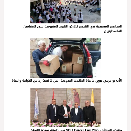
المدارس المسيحية في القدس تعارض القيود المفروضة على المعلمين
الفلسطينيين
الأب بو مرعي يروي مأساة العائلات الحدودية: نحن لا نبحث إلا عن الكرامة والحياة
معرض الوظائف NDU Career Fair 2025 في جامعة سيدة اللويزة