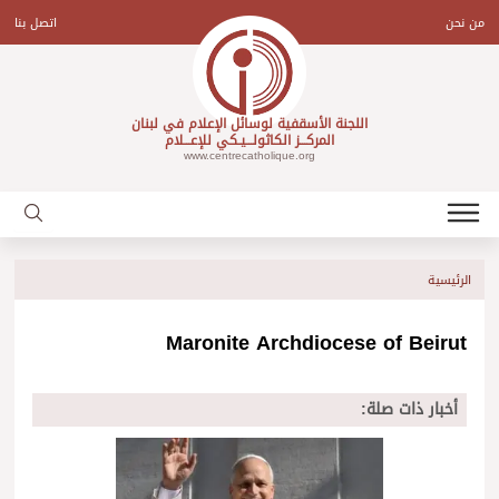
Ski
t
من نحن
اتصل بنا
conten
اللجنة الأسقفية لوسائل الإعلام في لبنان
المركـــز الكاثولـــيـكي للإعـــلام
www.centrecatholique.org
الرئيسية
Maronite Archdiocese of Beirut
أخبار ذات صلة: