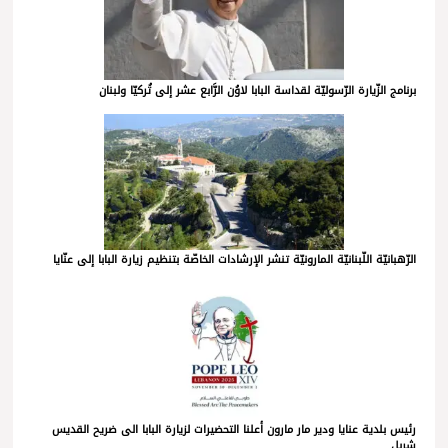
برنامج الزّيارة الرّسوليّة لقداسة البابا لاوُن الرَّابع عشر إلى تُركيّا ولبنان
الرّهبانيّة اللّبنانيّة المارونيّة تنشر الإرشادات الخاصّة بتنظيم زيارة البابا إلى عنّايا
رئيس بلدية عنايا ودير مار مارون أعلنا التحضيرات لزيارة البابا الى ضريح القديس
شربل