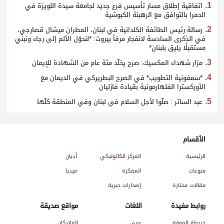
اتفاقية إطلاق مسار تأسيس فرع جديد لجامعة سيدة اللويزة في
الحمرا بالتوافق مع الرهبنة الكبوشية
رسالة رئيس الطائفة الكلدانية في لبنان، المطران ميشال قصارجي،
في الذكرى السادسة لانفجار مرفأ بيروت: *لنحوّل الألم إلى رجاء ونبني
مستقبلًا يليق بلبنان*
مزار شهداء المكسيك: صرح يخلّد مئة عام من الشهادة للإيمان
*سمفونية التطويب* في الصرح البطريركي في الديمان مع
الأوركسترا الفلهارمونية بقيادة فازليان
عبد الساتر : صلّوا لأجل السلام في لبنان وفي المنطقة كلّها
الأقسام
الرئيسية
المركز الكاثوليكي
أديان
منوعات
المفكرة
ميديا
مقالات مختارة
إصدارات حبرية
روابط مفيدة
اللغات
مواقع صديقة
خريطة الموقع
عربي
الفاتيكان