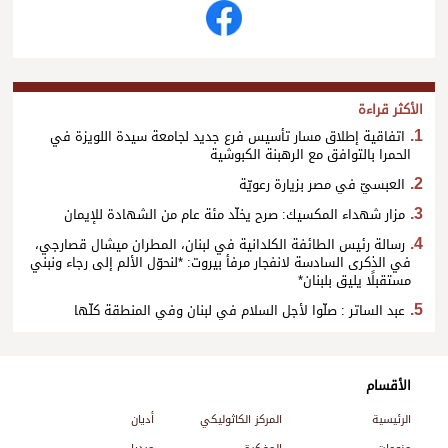
الأكثر قراءة
اتفاقية إطلاق مسار تأسيس فرع جديد لجامعة سيدة اللويزة في
الحمرا بالتوافق مع الرهبنة الكبوشية
العبسيّ في مصر بزيارة رعويّة
مزار شهداء المكسيك: صرح يخلّد مئة عام من الشهادة للإيمان
رسالة رئيس الطائفة الكلدانية في لبنان، المطران ميشال قصارجي،
في الذكرى السادسة لانفجار مرفأ بيروت: *لنحوّل الألم إلى رجاء ونبني
مستقبلًا يليق بلبنان*
عبد الساتر : صلّوا لأجل السلام في لبنان وفي المنطقة كلّها
الأقسام
الرئيسية
المركز الكاثوليكي
أديان