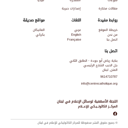
منوعات
المفكرة
ميديا
مقالات مختارة
إصدارات حبرية
روابط مفيدة
اللغات
مواقع صديقة
خريطة الموقع
عربي
الفاتيكان
من نحن
English
بكركي
اتصل بنا
Française
اتصل بنا
بناية رياض أبو جودة - الطابق الثاني
جل الديب الشارع الرئيسي
المتن, لبنان
9614710787
info@centrecatholique.org
اللجنة الأسقفية لوسائل الإعلام في لبنان
المركـــز الكاثولـــيـكي للإعـــلام
© جميع حقوق النشر محفوظة للمركز الكاثوليكي للإعلام في لبنان