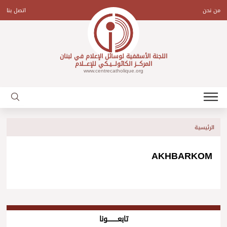
Ski
t
من نحن
اتصل بنا
conten
اللجنة الأسقفية لوسائل الإعلام في لبنان
المركـــز الكاثولـــيـكي للإعـــلام
www.centrecatholique.org
الرئيسية
AKHBARKOM
تابعــــــــــونا