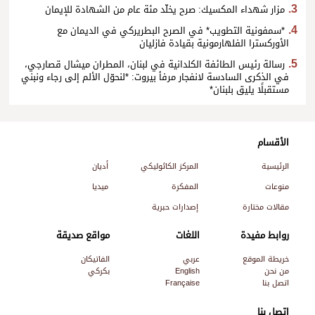
مزار شهداء المكسيك: صرح يخلّد مئة عام من الشهادة للإيمان
*سمفونية التطويب* في الصرح البطريركي في الديمان مع
الأوركسترا الفلهارمونية بقيادة فازليان
رسالة رئيس الطائفة الكلدانية في لبنان، المطران ميشال قصارجي،
في الذكرى السادسة لانفجار مرفأ بيروت: *لنحوّل الألم إلى رجاء ونبني
مستقبلًا يليق بلبنان*
الأقسام
الرئيسية
المركز الكاثوليكي
أديان
منوعات
المفكرة
ميديا
مقالات مختارة
إصدارات حبرية
روابط مفيدة
اللغات
مواقع صديقة
خريطة الموقع
عربي
الفاتيكان
من نحن
English
بكركي
اتصل بنا
Française
اتصل بنا