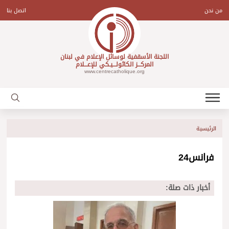
Ski
t
من نحن
اتصل بنا
conten
اللجنة الأسقفية لوسائل الإعلام في لبنان
المركـــز الكاثولـــيـكي للإعـــلام
www.centrecatholique.org
الرئيسية
فرانس24
أخبار ذات صلة: