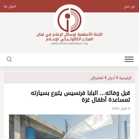
Ski
t
من نحن
اتصل بنا
conten
اللجنة الأسقفية لوسائل الإعلام في لبنان
المركـــز الكاثولـــيـكي للإعـــلام
www.centrecatholique.org
الرئيسية
أديان
الفاتيكان
قبل وفاته… البابا فرنسيس يتبرع بسيارته
لمساعدة أطفال غزة
5 مايو، 2025