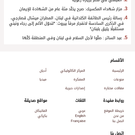
العبسيّ في مصر بزيارة رعويّة
مزار شهداء المكسيك: صرح يخلّد مئة عام من الشهادة للإيمان
رسالة رئيس الطائفة الكلدانية في لبنان، المطران ميشال قصارجي،
في الذكرى السادسة لانفجار مرفأ بيروت: *لنحوّل الألم إلى رجاء ونبني
مستقبلًا يليق بلبنان*
عبد الساتر : صلّوا لأجل السلام في لبنان وفي المنطقة كلّها
الأقسام
الرئيسية
المركز الكاثوليكي
أديان
منوعات
المفكرة
ميديا
مقالات مختارة
إصدارات حبرية
روابط مفيدة
اللغات
مواقع صديقة
خريطة الموقع
عربي
الفاتيكان
من نحن
English
بكركي
اتصل بنا
Française
اتصل بنا