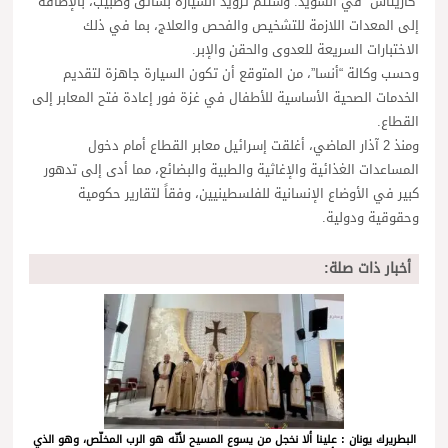
“كاريتاس” في السويد. وستتم تزويد السيارة بسائق وطبيب، بالإضافة
إلى المعدات اللازمة للتشخيص والفحص والعلاج، بما في ذلك
الاختبارات السريعة للعدوى والحقن والإبر.
وحسب وكالة “أنسا”، من المتوقع أن تكون السيارة جاهزة لتقديم
الخدمات الصحية الأساسية للأطفال في غزة فور إعادة فتح المعابر إلى
القطاع.
ومنذ 2 آذار الماضي، أغلقت إسرائيل معابر القطاع أمام دخول
المساعدات الغذائية والإغاثية والطبية والبضائع، مما أدى إلى تدهور
كبير في الأوضاع الإنسانية للفلسطينيين، وفقاً لتقارير حكومية
وحقوقية ودولية.
أخبار ذات صلة:
البطريرك يونان : علينا ألا نخجل من يسوع المسيح لأنّه هو الرب المخلّص، وهو الذي