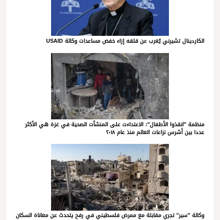
الكاردينال تشيرني يُعرب عن قلقه إزاء خفض مساعدات وكالة USAID
منظمة "انقذوا الأطفال": الاعتداءت على المنشآت الصحية في غزة هي الأكثر
عددا بين أشرس نزاعات العالم منذ عام ٢٠١٨
وكالة "سير" تجري مقابلة مع ممرض فلسطيني في رفح يتحدث عن معاناة السكان