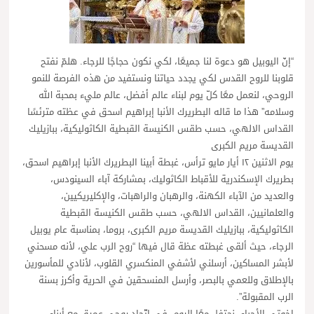
“إنّ اليوبيل هو دعوة لنا جميعًا، لكي نكون حجاجًا للرجاء. هلمّ نفتح
قلوبنا للروح القدس لكي يجدد حياتنا ونستفيد من هذه الفرصة للنمو
الروحي، لنعمل معًا كلّ يوم لبناء عالم أفضل، عالم مليء بمحبة الله
وسلامه” هذا ما قاله البطريرك الأنبا إبراهيم اسحق في عظته مترئسًا
القداس الالهي، حسب طقس الكنيسة القبطية الكاثوليكية، ببازيليك
القديسة مريم الكبرى
يوم الاثنين ١٢ أيار مايو ترأس، غبطة أبينا البطريرك الأنبا إبراهيم اسحق،
بطريرك الإسكندرية للأقباط الكاثوليك، بمشاركة آباء السينودس،
والعديد من الآباء الكهنة، والرهبان والراهبات، والإكليريكيين،
والعلمانيين، القداس الالهي، حسب طقس الكنيسة القبطية
الكاثوليكية، ببازيليك القديسة مريم الكبرى، بروما، بمناسبة عام يوبيل
الرجاء، حيث ألقى غبطته عظة قال فيها “روح الرب علي، لأنه مسحني
لأبشر المساكين، أرسلني لأشفي المنكسري القلوب، لأنادي للمأسورين
بالإطلاق وللعمي بالبصر، وأرسل المنسحقين في الحرية وأكرز بسنة
الرب المقبولة”.
إخوتي الأحباء، نحتفل معًا اليوم، في اتّحاد روحي عميق مع أبناء