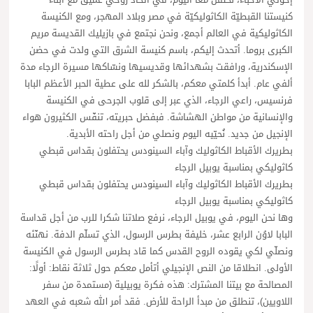
كنيستنا القبطيّة الكاثوليكيّة في مصر وبلاد المهجر، ومع الكنيسة
الكاثوليكية في العالم أجمع، ونحن نجتمع في بازيليك القديسة مريم
الكبرى بروما. أتحدث إليكم، باسم كنيسة الشرق التي ولدت في حضن
الإسكندرية، ورافقت بشهدائها وقديسيها ونسّاكها مسيرة الرجاء مدة
ألفي عام. أبدأ كلمتي معكم، بالشكر لله على عطية الحبر الأعظم البابا
فرنسيس، راعي الرجاء، الذي عبر إلى قلوب الجرحى في الكنيسة
والإنسانية من مواطن الهشاشة. فبفضل حبريته، تنفّس الكثيرون هواء
الإنجيل من جديد. نُحيّيه اليوم ونصلي من أجل راحته الأبدية.
بطريرك الأقباط الكاثوليك وآباء السينودس يحتفلون بقداس قبطي
كاثوليكي بمناسبة يوبيل الرجاء
بطريرك الأقباط الكاثوليك وآباء السينودس يحتفلون بقداس قبطي
كاثوليكي بمناسبة يوبيل الرجاء
وها نحن اليوم، في يوبيل الرجاء، نرفع صلاتنا شكرا للرب من أجل قداسة
البابا لاوُن الرابع عشر، خليفة بطرس الرسول، الذي تسلّم الدفة. نهنّئه
ونصلّي لكي يقوده الروح القدس كما قاد بطرس الرسول في الكنيسة
الأولى. انطلاقا من النص الإنجيلي أتأمل معكم حول ثلاثة نقاط: أولًا:
المصالحة مع بيتنا المشترك: هذه فكرة يوبيلية (مستمدة من سفر
اللاويين)، تنطلق من مبدأ الراحة للأرض. فقد أمر الله شعبه في العهد