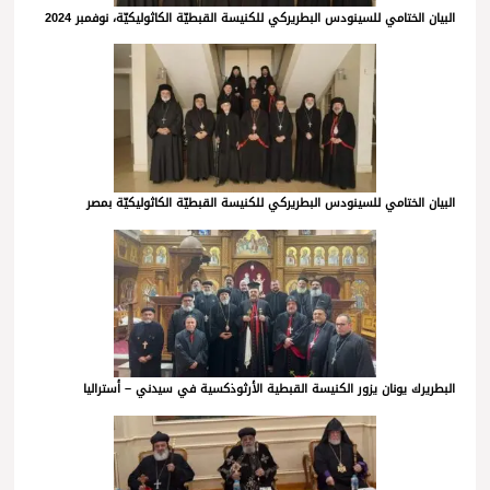
البيان الختامي للسينودس البطريركي للكنيسة القبطيّة الكاثوليكيّة، نوفمبر 2024
البيان الختامي للسينودس البطريركي للكنيسة القبطيّة الكاثوليكيّة بمصر
البطريرك يونان يزور الكنيسة القبطية الأرثوذكسية في سيدني – أستراليا