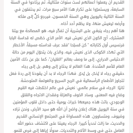
القديم أن يعملوا أعمالهم لست سنوات متتالية، ثم يرتاحوا في السنة
السابعة، ويستمرّوا على تكرار هذا الأمر سبع مرات، ثم يحتفلون في
السنة التالية باليوبيل وهي السنة الخمسون، فيرجع كلٌّ إلى ملكه
وأرضه ليعيش منها، ولا يظلم أحد أخاه.
هنا أهم رجاء ينبغي على البشرية أن تفكّر فيه، هو المصالحة مع بيتنا
المشترك، أيّ الكون الذي نعيش فيه. الأمر الذي خصّص له قداسة البابا
فرنسيس أول كتاباته ” كن مُسبّحا “فقد عرف قداسته مسبقاً، الأخطار
التي تهدّد الكوكب الذى نعيش فيه، والذي بات يتحوّل اليوم من حالة
الاحتباس الحراري، إلى ما وصف بعالم “الغليان”، كما عبّر عن ذلك الأمين
العام للأمم المتّحدة. هذا العالم لا يحتاج إلى وهم، بل إلى رجاء
حقيقي رجاء لا يُخدّر، بل يُحرّر. فهذا الرجاء لا بد أن يقودنا إلى ردة فعل
تتجاوز الأطماع الرأسمالية في الربح السريع والعولمة المتوحشة.
ثانيًا: الرجاء في سلام عالمي: نعيش في عالم اختلطت فيه القيم
وضاع فيه المعنى. وساد الخوف والعزلة وفقدان الاتجاه والقلق
الوجودي، باتت هذه جميعها خبرات يومية حتى داخل قلوب المؤمنين.
في سنة اليوبيل هناك إعلان واضح أن الله هو سيد الأرض، ونحن نزلاء
وضيوف، ومتساوون. هذه المساواة في المجتمع الإنساني القديم
والحديث، ما زالت تحدياً كبيرا. الرجاء يعيننا على اكتشاف حضور الله
العامل حتى في وسط الآلام والتحديات، محولًا إياها إلى فرص للنمو.