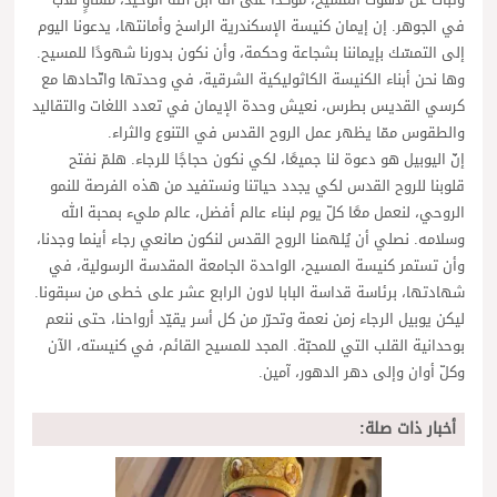
في الجوهر. إن إيمان كنيسة الإسكندرية الراسخ وأمانتها، يدعونا اليوم
إلى التمسّك بإيماننا بشجاعة وحكمة، وأن نكون بدورنا شهودًا للمسيح.
وها نحن أبناء الكنيسة الكاثوليكية الشرقية، في وحدتها واتّحادها مع
كرسي القديس بطرس، نعيش وحدة الإيمان في تعدد اللغات والتقاليد
والطقوس ممّا يظهر عمل الروح القدس في التنوع والثراء.
إنّ اليوبيل هو دعوة لنا جميعًا، لكي نكون حجاجًا للرجاء. هلمّ نفتح
قلوبنا للروح القدس لكي يجدد حياتنا ونستفيد من هذه الفرصة للنمو
الروحي، لنعمل معًا كلّ يوم لبناء عالم أفضل، عالم مليء بمحبة الله
وسلامه. نصلي أن يُلهمنا الروح القدس لنكون صانعي رجاء أينما وجدنا،
وأن تستمر كنيسة المسيح، الواحدة الجامعة المقدسة الرسولية، في
شهادتها، برئاسة قداسة البابا لاون الرابع عشر على خطى من سبقونا.
ليكن يوبيل الرجاء زمن نعمة وتحرّر من كل أسر يقيّد أرواحنا، حتى ننعم
بوحدانية القلب التي للمحبّة. المجد للمسيح القائم، في كنيسته، الآن
وكلّ أوان وإلى دهر الدهور، آمين.
أخبار ذات صلة: