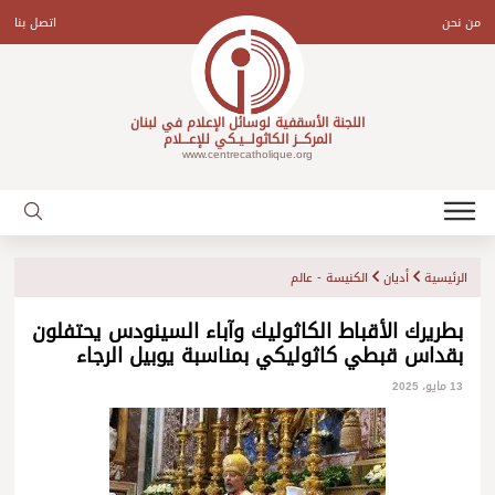
Ski
t
من نحن
اتصل بنا
conten
اللجنة الأسقفية لوسائل الإعلام في لبنان
المركـــز الكاثولـــيـكي للإعـــلام
www.centrecatholique.org
الرئيسية
أديان
الكنيسة - عالم
بطريرك الأقباط الكاثوليك وآباء السينودس يحتفلون
بقداس قبطي كاثوليكي بمناسبة يوبيل الرجاء
13 مايو، 2025