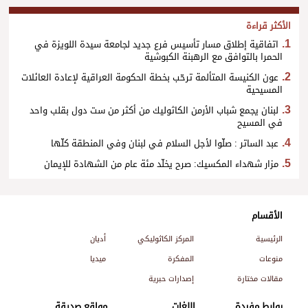
الأكثر قراءة
اتفاقية إطلاق مسار تأسيس فرع جديد لجامعة سيدة اللويزة في
الحمرا بالتوافق مع الرهبنة الكبوشية
عون الكنيسة المتألمة ترحّب بخطة الحكومة العراقية لإعادة العائلات
المسيحية
لبنان يجمع شباب الأرمن الكاثوليك من أكثر من ست دول بقلب واحد
في المسيح
عبد الساتر : صلّوا لأجل السلام في لبنان وفي المنطقة كلّها
مزار شهداء المكسيك: صرح يخلّد مئة عام من الشهادة للإيمان
الأقسام
الرئيسية
المركز الكاثوليكي
أديان
منوعات
المفكرة
ميديا
مقالات مختارة
إصدارات حبرية
روابط مفيدة
اللغات
مواقع صديقة