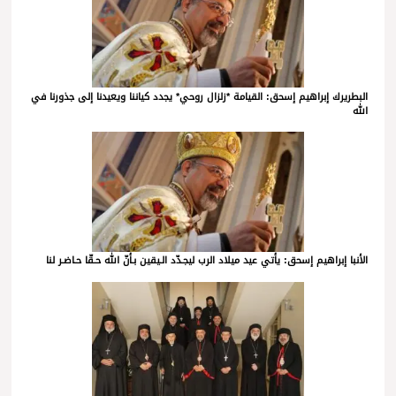
البطريرك إبراهيم إسحق: القيامة *زلزال روحي* يجدد كياننا ويعيدنا إلى جذورنا في
الله
الأنبا إبراهيم إسحق: يأتي عيد ميلاد الرب ليجـدّد الـيقين بـأنّ الله حـقّا حـاضـر لنا