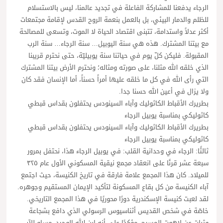
الرجاء يدفعنا للمشاركة الفاعلة في تجديد عالمنا، ليس بالاستسلام
للظلم والدمار البيئي، بل بالعمل بنعمة الروح القدس لإقامة مجتمعات
أكثر عدلاً واستدامة، تتبنى اقتصاد الحياة لا الموت، وتسعى للمصالحة
مع بيتنا المشترك. هذه هي سنة اليوبيل… سنة الرجاء… سنة الرب
المقبولة. فليكن كلّ يوم في حياتنا سنة يوبيليّة، حتى نحترم قريبنا
الذي خلقه الله مثلنا، على صورته ومثاله؛ ونحترم الأرض بيتنا المشترك
التي رأى الله في كل ما خلقه عليها أمراً حسناً، أما الإنسان فقد كان
ولا يزال في أعين الله حسنا جدا.
بطريرك الأقباط الكاثوليك وآباء السينودس يحتفلون بقداس قبطي
كاثوليكي بمناسبة يوبيل الرجاء
بطريرك الأقباط الكاثوليك وآباء السينودس يحتفلون بقداس قبطي
كاثوليكي بمناسبة يوبيل الرجاء
ثالثًا: الرجاء في وحدانية القلب: في يوبيل الرجاء هذا، نحتفل بمرور
سبعة عشر قرنًا على انعقاد مجمع نيقية المسكوني الأول عام ٣٢٥
للميلاد. كان هذا المجمع علامة فارقة في تاريخ الكنيسة، حيث اجتمع
آباء الكنيسة من كل بقاع المسكونة لتأكيد الإيمان المستقيم وجوهره.
لقد لعبت كنيسة الإسكندرية دورًا محوريًا في هذا المجمع التاريخي.
خاصّة في شخص القديس أثناسيوس الرسولي الذي دافع بشجاعة
وثبات عن لاهوت المسيح، مؤكدًا على أنه ابن الله الوحيد، مساوٍ للآب