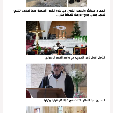
المطران عبدالله والسفير البابوي في بلدة الكفور الجنوبية دعما لجهود *تشجع
لنعود ونبني ونزرع* بورجيا: للحفاظ على…
التأمل الأول لزمن المجيء مع واعظ القصر الرسولي
المطران عبد الساتر: الثبات في قرانا هو قرارنا وخيارنا