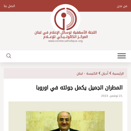
Ski
t
من نحن
اتصل بنا
conten
اللجنة الأسقفية لوسائل الإعلام في لبنان
المركـــز الكاثولـــيـكي للإعـــلام
www.centrecatholique.org
الرئيسية
أديان
الكنيسة - لبنان
المطران الجميل يكمل جولته في اوروبا
21 نوفمبر، 2023