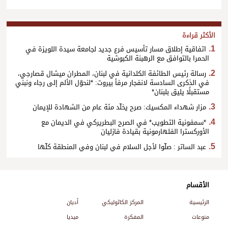
الأكثر قراءة
اتفاقية إطلاق مسار تأسيس فرع جديد لجامعة سيدة اللويزة في
الحمرا بالتوافق مع الرهبنة الكبوشية
رسالة رئيس الطائفة الكلدانية في لبنان، المطران ميشال قصارجي،
في الذكرى السادسة لانفجار مرفأ بيروت: *لنحوّل الألم إلى رجاء ونبني
مستقبلًا يليق بلبنان*
مزار شهداء المكسيك: صرح يخلّد مئة عام من الشهادة للإيمان
*سمفونية التطويب* في الصرح البطريركي في الديمان مع
الأوركسترا الفلهارمونية بقيادة فازليان
عبد الساتر : صلّوا لأجل السلام في لبنان وفي المنطقة كلّها
الأقسام
الرئيسية
المركز الكاثوليكي
أديان
منوعات
المفكرة
ميديا