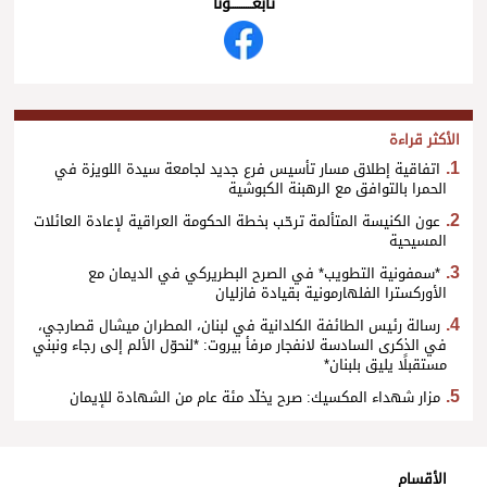
تابعــــــــــونا
الأكثر قراءة
اتفاقية إطلاق مسار تأسيس فرع جديد لجامعة سيدة اللويزة في
الحمرا بالتوافق مع الرهبنة الكبوشية
عون الكنيسة المتألمة ترحّب بخطة الحكومة العراقية لإعادة العائلات
المسيحية
*سمفونية التطويب* في الصرح البطريركي في الديمان مع
الأوركسترا الفلهارمونية بقيادة فازليان
رسالة رئيس الطائفة الكلدانية في لبنان، المطران ميشال قصارجي،
في الذكرى السادسة لانفجار مرفأ بيروت: *لنحوّل الألم إلى رجاء ونبني
مستقبلًا يليق بلبنان*
مزار شهداء المكسيك: صرح يخلّد مئة عام من الشهادة للإيمان
الأقسام