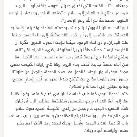
جميعًا»… تلك الكلمة التي تخترق جدران الخوف، وتفتح أبواب الرجاء
في زمن يحتاج فيه العالم إلى سلام لا تصنعه الأيادي وحدها، بل تولده
القلوب المتصالحة مع الله ومع الإنسان”.
تابع:”قداسة البابا لاوون الرابع عشر، بحكمته الهادئة ونظرته الإنسانية
العميقة، دعا بالأمس إلى أن يكون الغد مختلفًا إلى بناء الجسور حيثما
علت الجدران، وإلى لقاء الوجوه حيثما فرّقت الحروب الطرق. ذكّرنا أن
الكنيسة ليست حصنًا مغلقًا بل بيتًا مفتوحًا، يضيء قناديله لكل تائه،
ويفتح نوافذه لرياح الرحمة تُنعش من أعياه المسير. أيها الأحباء، ها
نحن أمام صفحة جديدة تُكتب بماء الروح، وها هي رايات الكنيسة تخفق
مجددًا فوق أسوار الرجاء. فلنحمل معًا هذه الدعوة، ولنجعل من صلواتنا
جسورًا، ومن قلوبنا مذابح حبّ ترتفع منها البخور من أجل إنسانٍ مجروح،
وعالمٍ عطِشٍ إلى العدالة والسلام”.
ختم: “دعونا اليوم، كما طلب قداسة البابا في ختام كلمته، نرفع أنظارنا
معًا إلى أمّنا العذراء مريم، ملتمسين شفاعتها، سائلين الرب أن يُبارك
هذه المسيرة الجديدة، ويجعل من راعي الكنيسة الجديد صوت سلام
في عالم مضطرب، وبلسمًا لجراح المظلومين والمنكسرين. يا ربّ السلام،
بارك لنا هذا العهد الجديد، وأرسل روحك ليجدّد وجه الأرض! صباحكم
سلام، وأيامكم أعياد رجاء”.