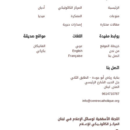
الرئيسية
المركز الكاثوليكي
أديان
منوعات
المفكرة
ميديا
مقالات مختارة
إصدارات حبرية
روابط مفيدة
اللغات
مواقع صديقة
خريطة الموقع
عربي
الفاتيكان
من نحن
English
بكركي
اتصل بنا
Française
اتصل بنا
بناية رياض أبو جودة - الطابق الثاني
جل الديب الشارع الرئيسي
المتن, لبنان
9614710787
info@centrecatholique.org
اللجنة الأسقفية لوسائل الإعلام في لبنان
المركـــز الكاثولـــيـكي للإعـــلام