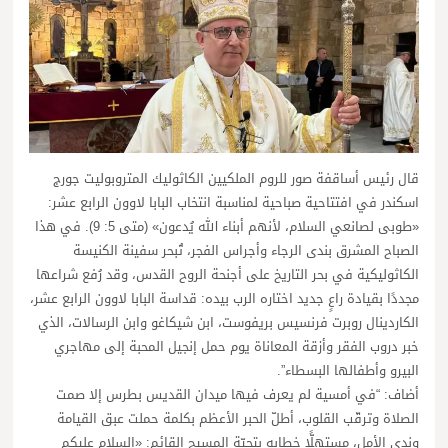
قال رئيس أساقفة صور للروم الملكيين الكاثوليك المتروبوليت جورج
اسكندر في افتتاحية صباحية لمناسبة انتخاب البابا لاوون الرابع عشر:
«طوبى لصانعي السلام، لأنهم أبناء الله يُدعون» (متى 5: 9). في هذا
الصباح المشرق بندى الرجاء وأجراس الفجر، تُبحر سفينة الكنيسة
الكاثوليكية في بحر التاريخ على أجنحة الروح القدس، وقد رُفع شراعها
مجددًا بقيادة راعٍ جديد اختاره الرب بيده: قداسة البابا لاوون الرابع عشر،
الكاردينال روبرت فرنسيس بريفوست، ابن شيكاغو وابن الرسالات، الذي
خبر دروب الفقر وأزقة المعاناة يوم حمل إنجيل المحبة إلى مهاجري
البيرو وأطفالها البسطاء”.
أضاف: “في أمسية لم يعرف فيها ميدان القديس بطرس إلا صمت
الصلاة وترقّب القلوب، أطلّ الحبر الأعظم بكلمة حملت عبق القيامة
وندى الأمل، مستهلًّا خطابه بتحيّة المسيح القائم: «السلام عليكم