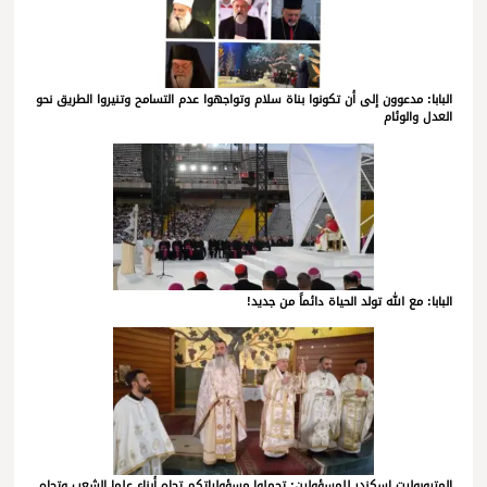
البابا: مدعوون إلى أن تكونوا بناة سلام وتواجهوا عدم التسامح وتنيروا الطريق نحو
العدل والوئام
البابا: مع الله تولد الحياة دائماً من جديد!
المتروبوليت اسكندر للمسؤولين: تحملوا مسؤولياتكم تجاه أبناء علما الشعب وتجاه