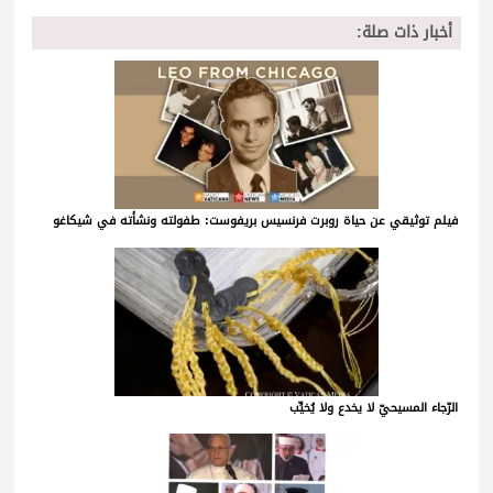
أخبار ذات صلة:
فيلم توثيقي عن حياة روبرت فرنسيس بريفوست: طفولته ونشأته في شيكاغو
الرّجاء المسيحيّ لا يخدع ولا يُخيِّب