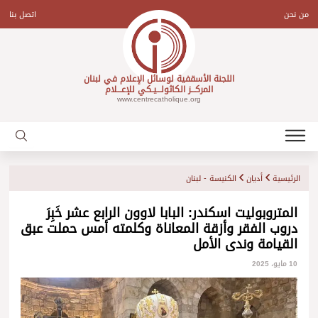
Ski
t
من نحن
اتصل بنا
conten
اللجنة الأسقفية لوسائل الإعلام في لبنان
المركـــز الكاثولـــيـكي للإعـــلام
www.centrecatholique.org
الرئيسية
أديان
الكنيسة - لبنان
المتروبوليت اسكندر: البابا لاوون الرابع عشر خَبِرَ
دروب الفقر وأزقة المعاناة وكلمته أمس حملت عبق
القيامة وندى الأمل
10 مايو، 2025