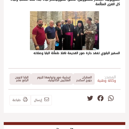
كل القرى المتألمة
السفير البابوي تفقد حارة صور القديمة ناقلا طمأنة البابا وصلاته
المصدر:
المطران
ابرشية صور وتوابعها للروم
البابا لاوون
وكالة وطنية
جورج اسكندر
الملكيين الكاثوليك
الرابع عشر
Twitter
Facebook
WhatsApp
إرسال
طباعة