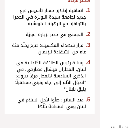
الأكثر قراءة
اتفاقية إطلاق مسار تأسيس فرع
جديد لجامعة سيدة اللويزة في الحمرا
بالتوافق مع الرهبنة الكبوشية
العبسيّ في مصر بزيارة رعويّة
مزار شهداء المكسيك: صرح يخلّد مئة
عام من الشهادة للإيمان
رسالة رئيس الطائفة الكلدانية في
لبنان، المطران ميشال قصارجي، في
الذكرى السادسة لانفجار مرفأ بيروت:
*لنحوّل الألم إلى رجاء ونبني مستقبلًا
يليق بلبنان*
عبد الساتر : صلّوا لأجل السلام في
لبنان وفي المنطقة كلّها
ردينال رينا