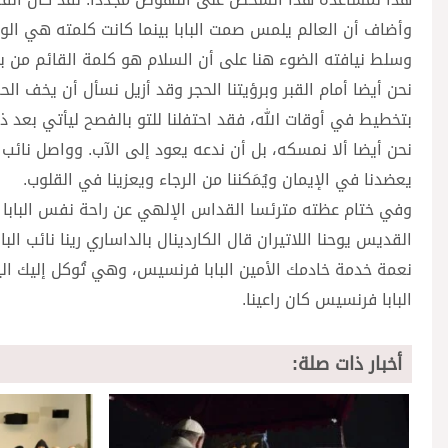
وأضاف أن العالم يلمس صمت البابا بينما كانت كلمته هي ال
وسلط نيافته الضوء هنا على أن السلام هو كلمة القائم من بي
نحن أيضا أمام القبر وبرؤيتنا الحجر وقد أزيل نسأل أن يخف الحم
بتخطيط في أوقات الله، فقد احتفلنا للتو بالفصح ليأتي بعد ذ
نحن أيضا ألا نمسكه، بل أن ندعه يعود إلى الآب. وواصل نائب 
يعضدنا في الإيمان ويُمَكننا من الرجاء ويعزينا في القلوب.
القديس يوحنا اللاتيران قال الكاردينال بالداساري رينا نائب ا
نعمة خدمة خادمك الأمين البابا فرنسيس، وهي تُوكل إليك اليو
البابا فرنسيس كان راعينا.
أخبار ذات صلة: