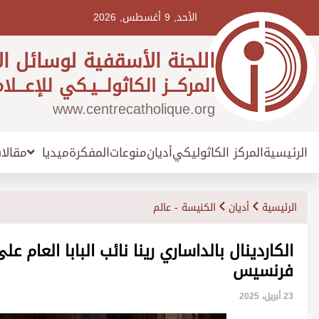
Ski
t
الأحد, 9 أغسطس, 2026
conten
اللجنة الأسقفية لوسائل ال
المركـــز الكاثولـــيـكي للإعـــلا
www.centrecatholique.org
الرئيسية
المركز الكاثوليكي
أديان
منوعات
المفكرة
مقالا
ميديا
الرئيسية
أديان
الكنيسة - عالم
الكاردينال بالداساري رينا نائب البابا العام 
فرنسيس
23 أبريل، 2025