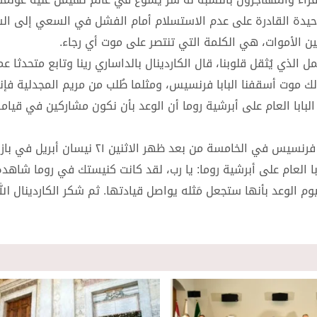
وحيدة القادرة على عدم الاستسلام أمام الفشل في السعي إلى الس
ن الأموات، هي الكلمة التي تنتصر على موت أي رجاء.
ل الذي يُثقل قلوبنا، قال الكاردينال بالداساري رينا وتابع متحدثا 
لك موت أسقفنا البابا فرنسيس، ومثلما طُلب من مريم المجدلية فإنه
البابا العام على أبرشية روما أن الوعد بأن نكون مشاركين في قيام
وفي ختام عظته مترئسا القداس الإلهي عن راحة نفس البابا فرنسيس في الخامسة من بعد ظهر الاثنين ٢١ ني
لبابا العام على أبرشية روما: يا رب، لقد كانت كنيستك في روما شاهد
م الوعد بأنها ستجعل مَثله يواصل قيادتها. ثم شكر الكاردينال الل