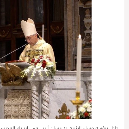
خلال ترؤسه مساء الاثنين ٢١ نيسان أبريل ف