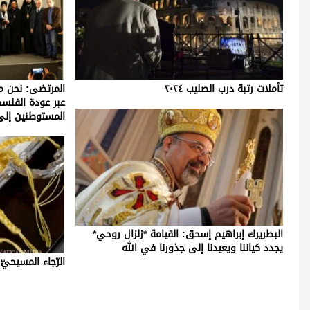
تأملات رتبة درب الصليب ٢٠٢٤
المرتضى: نحن مع
عبر عودة الفلس
المستوطنين إلى
البطريرك إبراهيم إسحق: القيامة *زلزال روحي*
يجدد كياننا ويعيدنا إلى جذورنا في الله
الرّجاء المسيحيّ ل