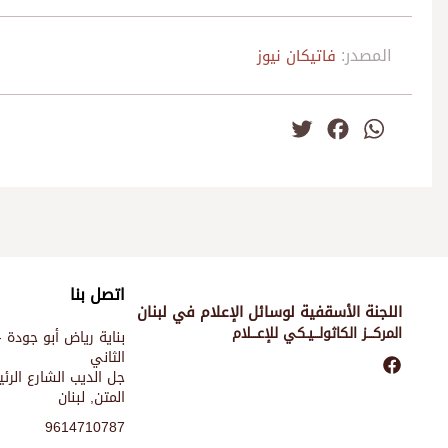
المصدر:
فاتيكان نيوز
Twitter
Facebook
WhatsApp
اتصل بنا
اللجنة الأسقفية لوسائل الإعلام في لبنان
المركـــز الكاثولـــيـكي للإعـــلام
بناية رياض أبو جودة -
الثاني
جل الديب الشارع الر
المتن, لبنان
9614710787