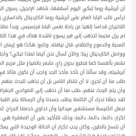
أن أبرشية روما تبكي اليوم أسقفها، شاهد الإنجيل، رسول الر
اللاتيران قداسا إلهيا عن راحة نفس البابا فرنسيس. وبدأ عظت
لم يزل مخيما لتذهب إلى قبر يسوع ناشدة هناك في هذا اللقاء
المحبة والدموع والظلام، قال نيافته. وتابع: هكذا هو إيمان 
وواصل الكاردينال رينا: والآن نُسأل نحن أيضا لماذا تبكي؟ وأ
نشعر بأنفسنا كما قطيع بدون راعٍ، نشعر بالضياع مثل مريم الم
أبرشيته، وقد سألَنا أن نأخذ مأخذ الجد واجب أن نكون مثالا في ا
طلب منا أن نَخرج، لا أن ننتظر الناس بل أن نذهب للبحث عنهم 
وأن يتم البحث عنهم، طلب منا أن نذهب إلى الضواحي الجغراف
لقد جعلَنا ندرك أن الكلمة يطلب جسدنا وأن الرسالة يتم القيام 
نجعل الكنيسة مستشفى ميدانيا وأن تداوي خدمتنا الجراح. ثم أ
تكرار: دائما، دائما، دائما، وذلك للتأكيد على أن المغفرة هي 
أن نتسخ بالطين، وكان يحب تكرار أن الحالة الوحيدة التي ي
هذا لمساعدة هذا الشخص على النهوض مجدَّدا. لقد كان الفقر