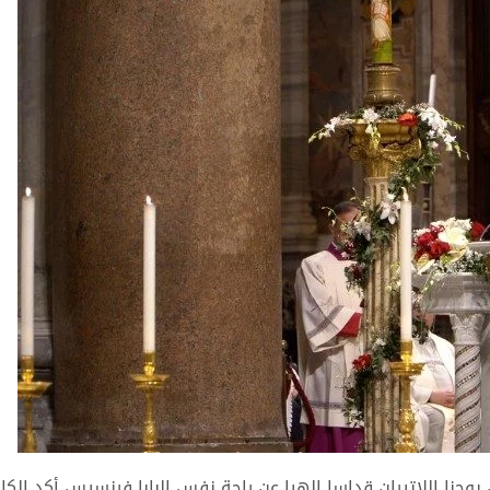
ي بازيليك القديس يوحنا اللاتيران قداسا إلهيا عن راحة نفس البابا فرنسيس أكد الكا