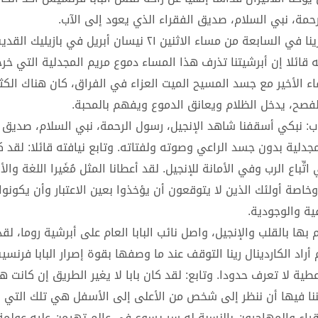
حمة، نبي السلام، صديق الفقراء الذي يعود إلى الآب.
ترأس نائب البابا العام على أبرشية روما الكاردينال بالداساري رينا في السابعة من مساء الاثنين ٢١ نيسان أ
ه قائلا إن أبرشيتنا تذرف هذا المساء دموع مريم المجدلية التي خر
 الأخير مع جسد المسيح الميت العزاء في الفراق، كان هناك الكث
الفصح، يدخل الظلام ويعانق الدموع ويفهم بالمحبة.
جاب: نبكي أسقفنا شاهد الإنجيل، رسول الرحمة، نبي السلام، صديق ا
جدلية بدون جسد الراعي وصوته ولفتاته. وتابع نيافته قائلا: لقد ك
تِّباع الرب وفي الأمانة للإنجيل. لقد أعطانا المثل مُغَيرا اللغة وال
وخاصة أولئك الذين لا يتوقعون أن يؤخذوا بعين الاعتبار وأن يكونوا
ية والوجودية.
بها بالقلب والإنجيل، واصل نائب البابا العام على أبرشية روما، لقد 
راد الكاردينال رينا التوقف عند ما وصفها بقوة إصرار البابا فرنس
عطية لا تعرف حدودا. وتابع: لقد كان بابا لا يغير الطريق إن كانت 
مكننا فيها أن ننظر إلى شخص من الأعلى إلى الأسفل هي تلك التي 
اء والمهاجرون بالنسبة له سر يسوع في عالم تهيمن عليه عولمة ال