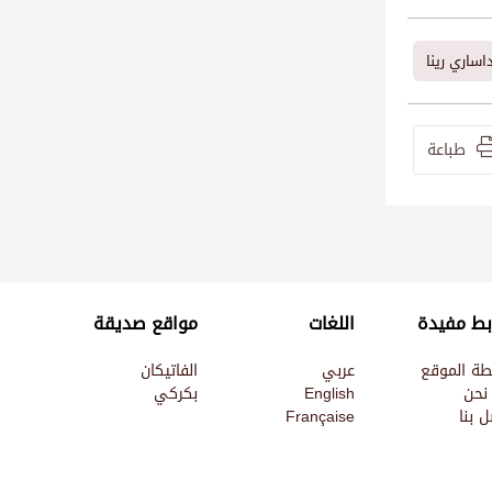
داساري رينا
طباعة
بط مفيدة
اللغات
مواقع صديقة
طة الموقع
عربي
الفاتيكان
نحن
English
بكركي
 بنا
Française