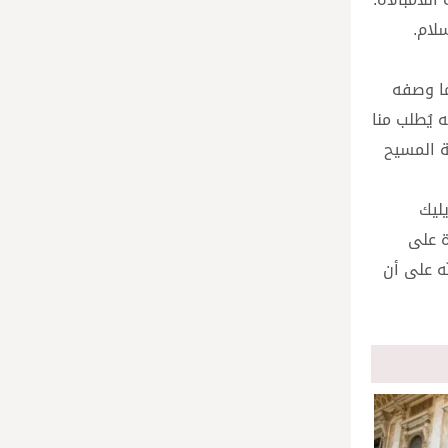
لام.
عما وصفه
 يُطلب منا
ة المسيح
سان أبريل في بازيليك
ة على
ه على أن