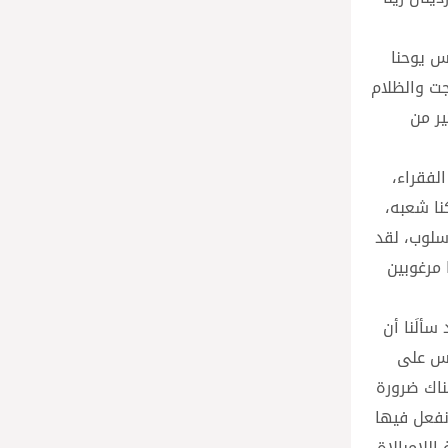
بريل في بازيليك القديس يوحنا
جت والظلام
ير من
لفقراء،
نا شعبه،
أسلوب، لقد
 مرغوبين
سألَنا أن
يس على
هناك ضرورة
نفعل فيها
لامبالاة.