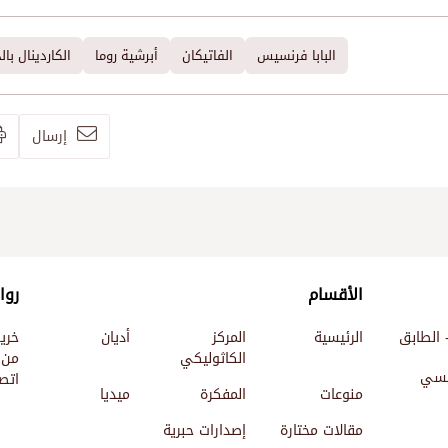
البابا فرنسيس
الفاتيكان
أبرشية روما
الكاردينال بال
إرسال
الأقسام
روا
 الطابق
الرئيسية
المركز
أديان
خري
الكاثوليكي
من 
ئيسي
اتصل
منوعات
المفكرة
ميديا
مقالات مختارة
إصدارات حبرية