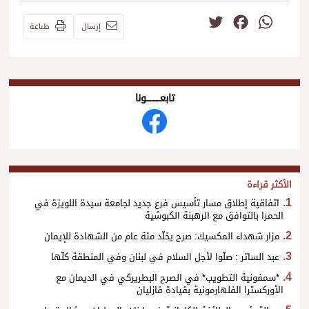
Twitter
Facebook
WhatsApp
إرسال
طباعة
تابعــــــــــونا
الأكثر قراءة
اتفاقية إطلاق مسار تأسيس فرع جديد لجامعة سيدة اللويزة في
الحمرا بالتوافق مع الرهبنة الكبوشية
مزار شهداء المكسيك: صرح يخلّد مئة عام من الشهادة للإيمان
عبد الساتر : صلّوا لأجل السلام في لبنان وفي المنطقة كلّها
*سمفونية التطويب* في الصرح البطريركي في الديمان مع
الأوركسترا الفلهارمونية بقيادة فازليان