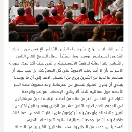
ترأس البابا لاون الرابع عشر مساء الاثنين القداس الإلهي في بازيليك
القديس أغسطينس بوسط روما، مفتتحاً أعمال المجمع العام الثامن
والثمانين بعد المائة للرهبنة الأغسطينية، وألقى عظة أكد فيها ضرورة
الاعتراف بأن لا أحد يملك الأجوبة على كل التساؤلات، بل يجب علينا أن
نتقاسم ما لدينا مع الآخرين بروح من الانفتاح، لافتا إلى أن ما يوحدنا
ينبغي أن يكون المعيار للتحقق من تصرفاتنا. وقد تمحورت عظة الحبر
الأعظم حول مفاهيم ثلاثة ألا وهي: الإصغاء، التواضع والوحدة
شارك في القداس أكثر من مائة من أعضاء الرهبنة الذين سيشاركون
في المجمع العام لغاية الثامن عشر من الجاري وهم يمثلون أكثر من
ألفين وثلاثمائة وأربعين راهباً يتوزعون على القارات الخمس. كما كانت
حاضرة راهبات من جمعيات رهبانية نسائية تتّبع نظام القديس
أغسطينس، وعدد من الرجال والنساء العلمانيين القريبين من الرهبنة.