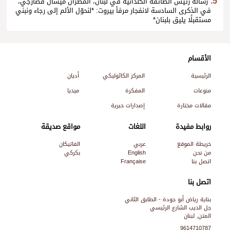
رسالة رئيس الطائفة الكلدانية في لبنان، المطران ميشال قصارجي،
في الذكرى السادسة لانفجار مرفأ بيروت: *لنحوّل الألم إلى رجاء ونبني
مستقبلًا يليق بلبنان*
الأقسام
الرئيسية
المركز الكاثوليكي
أديان
منوعات
المفكرة
ميديا
مقالات مختارة
إصدارات حبرية
روابط مفيدة
اللغات
مواقع صديقة
خريطة الموقع
عربي
الفاتيكان
من نحن
English
بكركي
اتصل بنا
Française
اتصل بنا
بناية رياض أبو جودة - الطابق الثاني
جل الديب الشارع الرئيسي
المتن, لبنان
9614710787