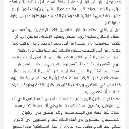
وقد وصل البابا إلى البازيليك عند الساعة السادسة إلا ثلثاً مساءً يرافقه
الرئيس العام للرهبنة الأب أليخاندرو مورال، قبل أن يتوقف لاون الرابع
عشر للصلاة في الكابلتين المكرستين للقديسة مونيكا والقديس نيكولا
دا تولنتينو.
قبل أن يلقي العظة حيا البابا الحاضرين باللغة الإنجليزية، وحثّهم على
الصلاة لابتهال عطية الروح القدس وعطية الإصغاء، سائلين الرب أن
يكونوا متواضعين وأن يعملوا من أجل تعزيز الوحدة داخل الرهبنة ومن
خلالها، من أجل الكنيسة جمعاء والعالم كله. كما طلب من الرهبان
الذين سينتخبون الرئيس العام الجديد والمجلس الرئاسي أن يطلبوا من
الروح القدس أن يقود خطواتهم يوماً بعد يوم، ويوجّه عملهم وأن
يسود على المنطق البشري، آملا أن يسهر الأقنوم الثالث على أعمال
المجمع العام خلال الأيام المقبلة، مذكرا بأن الروح القدس يكلمنا اليوم،
كما فعل في الماضي، ويخاطب القلب من خلال الأخوة وظروف الحياة،
لذا لا بد أن نصغي إليه.
بعدها توقف لاون الربع عشر عند كلمات القديس أغسطينس الذي أكد
أن المؤمنين يتكلمون بلغات متعددة، ما يعني أننا جميعاً نتكلم هذه
اللغات لأننا أعضاء في الجسد نفسه، وهذا ينطبق على الرهبان
الأغسطنيان المنتشرين في أنحاء العالم كله، والمدعوين إلى الالتزام
لصالح الخير العام. وشدد على ضرورة أن يبذل المشاركون في المجمع