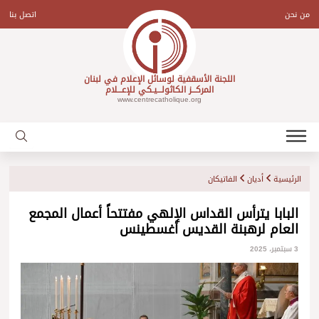
Ski
t
من نحن
اتصل بنا
conten
اللجنة الأسقفية لوسائل الإعلام في لبنان
المركـــز الكاثولـــيـكي للإعـــلام
www.centrecatholique.org
الرئيسية
أديان
الفاتيكان
البابا يترأس القداس الإلهي مفتتحاً أعمال المجمع
العام لرهبنة القديس أغسطينس
3 سبتمبر، 2025