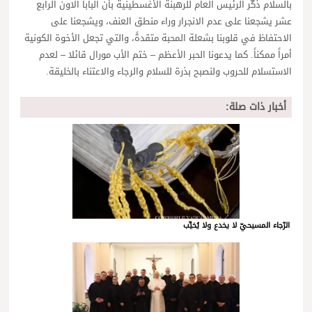
بالسلام ذكّر الرئيس العام للرهبنة الأغسطينية بأن البابا الاون الرابع
عشر يشجعنا على عدم الانجرار وراء منطق العنف، ويشجعنا على
الاحتفاظ في قلوبنا بشعلة المحبة متقدةً، والتي تجعل الأخوة الكونية
أمراً ممكناً. كما يدعونا الحبر الأعظم – ختم الأب مورال قائلا – لعدم
الاستسلام للحروب ولنصبح بذرة للسلام والرجاء والاعتناء بالخليقة.
أخبار ذات صلة:
الرّجاء المسيحيّ لا يخدع ولا يُخيِّب