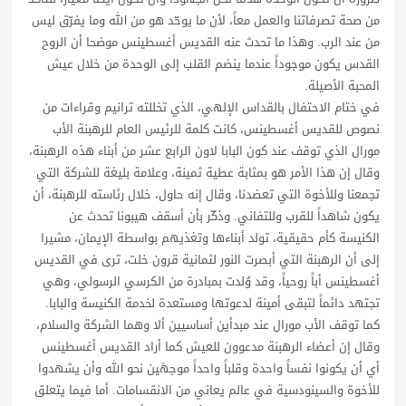
من صحة تصرفاتنا والعمل معاً، لأن ما يوحّد هو من الله وما يفرّق ليس
من عند الرب. وهذا ما تحدث عنه القديس أغسطينس موضحا أن الروح
القدس يكون موجوداً عندما ينضم القلب إلى الوحدة من خلال عيش
المحبة الأصيلة.
في ختام الاحتفال بالقداس الإلهي، الذي تخللته ترانيم وقراءات من
نصوص للقديس أغسطينس، كانت كلمة للرئيس العام للرهبنة الأب
مورال الذي توقف عند كون البابا لاون الرابع عشر من أبناء هذه الرهبنة،
وقال إن هذا الأمر هو بمثابة عطية ثمينة، وعلامة بليغة للشركة التي
تجمعنا وللأخوة التي تعضدنا، وقال إنه حاول، خلال رئاسته للرهبنة، أن
يكون شاهداً للقرب وللتفاني. وذكّر بأن أسقف هيبونا تحدث عن
الكنيسة كأم حقيقية، تولد أبناءها وتغذيهم بواسطة الإيمان، مشيرا
إلى أن الرهبنة التي أبصرت النور لثمانية قرون خلت، ترى في القديس
أغسطينس أباً روحياً، وقد وُلدت بمبادرة من الكرسي الرسولي، وهي
تجتهد دائماً لتبقى أمينة لدعوتها ومستعدة لخدمة الكنيسة والبابا.
كما توقف الأب مورال عند مبدأين أساسيين ألا وهما الشركة والسلام،
وقال إن أعضاء الرهبنة مدعوون للعيش كما أراد القديس أغسطينس
أي أن يكونوا نفساً واحدة وقلباً واحداً موجهَين نحو الله وأن يشهدوا
للأخوة والسينودسية في عالم يعاني من الانقسامات. أما فيما يتعلق