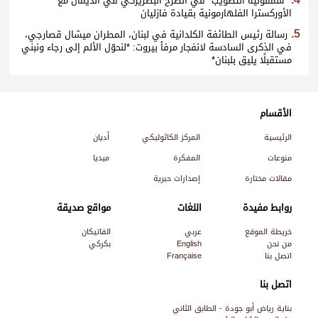
*سمفونية التطويب* في الصرح البطريركي في الديمان مع
الأوركسترا الفلهارمونية بقيادة فازليان
رسالة رئيس الطائفة الكلدانية في لبنان، المطران ميشال قصارجي،
في الذكرى السادسة لانفجار مرفأ بيروت: *لنحوّل الألم إلى رجاء ونبني
مستقبلًا يليق بلبنان*
الأقسام
الرئيسية
المركز الكاثوليكي
أديان
منوعات
المفكرة
ميديا
مقالات مختارة
إصدارات حبرية
روابط مفيدة
اللغات
مواقع صديقة
خريطة الموقع
عربي
الفاتيكان
من نحن
English
بكركي
اتصل بنا
Française
اتصل بنا
بناية رياض أبو جودة - الطابق الثاني