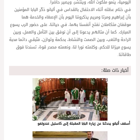
اليومية، ينمو ملكوت الله، وينتشر، ويصير حاضرا.
في ختام عظته أثناء الاحتفال بالقداس في ألبانو ذكّر البابا المؤمنين
بأن إبراهيم ومرتا ومريم يذكروننا اليوم بأن الإصغاء والخدمة هما
موقفان متكاملان نفتح أنفسنا بهما، في حياتنا، على حضور الرب يسوع
المبارك. كما أن مثالهم يدعونا إلى أن نوفق بين التأمل والعمل، وبين
الراحة والتعب، وبين الصمت والنشاط، بحكمة وتوازن، فنُبقي دائما محبة
يسوع ميزانا للحكم، وكلمته نورا لنا، ونعمته مصدر قوة، تسندنا فوق
طاقاتنا.
أخبار ذات صلة:
أسقف ألبانو يحدثنا عن زيارة البابا المقبلة إلى كاستيل غندولفو