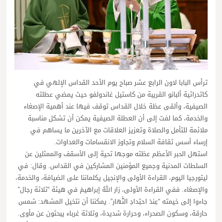
ترأس البابا لاون الرابع عشر صباح يوم الأحد القداس الإلهي في
كاتدرائية ألبانو القريبة من كاستيل غاندولفو حيث يمضي عطلته
الصيفية، وألقى عظة خلال القداس توقف فيها عند أهمية الإصغاء
والخدمة، كما لفت إلى أن العطلة الصيفية يمكن أن تشكل مناسبة
ملائمة للتأمل والصلاة وتعزيز العلاقات مع الآخرين ما يساهم في
إرساء أسس ثقافة السلام وتجاوز الانقسامات والعداوات.
استهل الحبر الأعظم عظته موجها تحية إلى الأسقف والممثلين عن
السلطات المدنية وجميع المؤمنين المشاركين في القداس. وقال: في
ليتورجيا اليوم، القراءة الأولى والإنجيل يكلماننا على الضيافة، والخدمة،
والإصغاء. ففي القراءة الأولى، زار اللهُ إبراهيمَ في هيئة “ثلاثة رجال”
جاءوا إلى خيمته “عِندَ احتِدادِ النَّهار”. يمكننا أن نتخيل المشهد: شمس
حارقة، وسكون الصحراء، وحرارة شديدة، وثلاثة غرباء يبحثون عن مأوى.