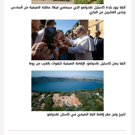
البابا يزور بلدة كاستيل غاندولفو التي سيمضي فيها عطلته الصيفية من السادس
وحتى العشرين من الجاري
البابا يصل كاستيل غاندولفو، الإقامة الصيفية للبابوات بالقرب من روما
تاريخ وفن مقر إقامة البابا الصيفي في كاستل غاندولفو