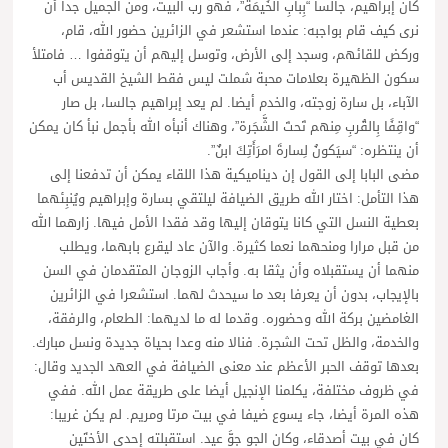
كان إبراهيم، جالسا “بِبابِ الخَيمَة”، فهو رب البيت، ومن الجميل جدا أن
نرى كيف قام بواجبه: عندما استشعر في الزائرين حضور الله، قام،
وركض للقائهم، وسجد إلى الأرض، وتوسل إليهم أن يتوقفوا … فامتلأ
سكون الظهيرة بعلامات محبة شملت ليس فقط الشيخ القديس أب
الآباء، بل سارة زوجته، والخدم أيضا. لم يعد إبراهيم جالسا، بل صار
“واقِفًا بِالقُربِ مِنهم تَحتَ الشَّجَرة”، وهناك أنبأه الله بأجمل نبأ كان يمكن
أن ينتظره: “سيَكونُ لِسارةَ امرَأَتِكَ ابنٌ”.
مضى البابا إلى القول إن ديناميكية هذا اللقاء يمكن أن تدفعنا إلى
هذا التأمل: اختار الله طريق الضيافة ليلتقي بسارة وإبراهيم ويُنبِئهما
بعطية النسل التي كانا يتوقان إليها وقد فقدا الأمل فيها. زارهما الله
من قبل مرارا ومنحهما نعما كثيرة. والآن عاد ليقرع بابهما، ويطلب
منهما أن يستقبلاه وأن يثقا به. وأجاب الزوجان المتقدمان في السن
بالإيجاب، بدون أن يعرفا بعد ما سيحدث لهما. استشعرا في الزائرين
الغامضين بركة الله وحضوره. وقدما له ما لديهما: الطعام، والرفقة،
والخدمة، والظل تحت الشجرة. فنالا منه وعدا بحياة جديدة ونسل مبارك.
بعدها توقف الحبر الأعظم عند معنى الضيافة في العهد الجديد وقال:
في ظروف مختلفة، يكلمنا الإنجيل أيضا على طريقة عمل الله. ففي
هذه المرة أيضا، جاء يسوع ضيفا في بيت مرتا ومريم. لم يكن غريبا:
كان في بيت أصدقاء، وكان الجو جوَّ عيد. استقبلته إحدى الأختَين