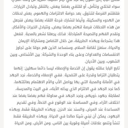
سواء لنختلي ونتأمل، أو لنلتقي بعضنا ببعض، بالتنقل وتبادل الزيارات.
فلنغتنم الفرصة لنتذوق، بعد دوامة الالتزامات والهموم، بعض لحظات
من الهدوء والسكينة، وأيضا لنشارك فرحة اللقاء بعضنا ببعض فنجعل
من هذه اللحظات فرصة لنهتم بعضنا ببعض، ونتبادل الخبرات والأفكار،
ونقدم الفهم والنصيحة المتبادلة: فذلك يجعلنا نشعر بالمحبة. لنفعل
هذا بشجاعة وبهذه الطريقة، من خلال التضامن ومشاركة الإيمان
والحياة، سنعزز ثقافة السلام، وسنساعد الذين هم حولنا على تجاوز
الانقسامات والعداوات وعلى بناء الوحدة والشركة: بين الأشخاص، وبين
الشعوب، وبين الأديان.
تابع البابا عظته يقول إن الخدمة والإصغاء ليسا دائما سهلين: إنهما
يتطلبان التزاما وقدرة على التضحية. ففي الإصغاء والخدمة، نجد الجهد
في الأمانة والمحبة التي بها يواصل الأب والأم الاهتمام بعائلتهما،
كما نجد الجهد في الالتزام الذي يبذله الأبناء، في البيت والمدرسة،
لمقابلة جهود ذويهم، ونجد الجهد في محاولة فهم بعضنا بعضا عند
اختلاف الآراء، وفي المسامحة عند الوقوع في الخطأ، وفي تقديم
المساعدة عند المرض، والسند عند الحزن. وبهذه الطريقة فقط، وبهذه
الجهود، يمكن أن نبني شيئا صالحا في الحياة. وبهذه الطريقة فقط
تنشأ وتنمو علاقات أصيلة وقوية بين الناس، ومن الأرض، ومن الحياة