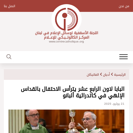
Ski
t
من نحن
اتصل بنا
conten
اللجنة الأسقفية لوسائل الإعلام في لبنان
المركـــز الكاثولـــيـكي للإعـــلام
www.centrecatholique.org
الرئيسية
أديان
الفاتيكان
البابا لاون الرابع عشر يترأس الاحتفال بالقداس
الإلهي في كاتدرائية ألبانو
21 يوليو، 2025