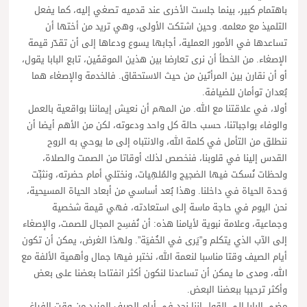
باهتمام كبير، بينما جلست الأخرى عند قدميه تصغي إليه، كما يفعل
التلميذ مع معلمه. وحين اشتكت الأولى، وهي تريد من أختها أن
تساعدها في الأمور العملية، أجابها يسوع ودعاها إلى أن تقدّر قيمة
الإصغاء. من الخطأ أن نرى تعارضا بين هذين الموقفَين، تابع البابا يقول،
أو أن نقارن بين المرأتَين من حيث الاستحقاق. فالخدمة والإصغاء هما
بُعدان توأمان للضيافة.
أولا، في علاقتنا مع الله. من المهم أن نعيش إيماننا بواقعية بالعمل
والوفاء بواجباتنا، حسب حالة كل واحد ودعوته، لكن من الأهم أيضا أن
ننطلق من التأمل في كلمة الله، والانتباه إلى ما يوحي به الروح
القدس إلينا في قلوبنا، فنخصص لذلك أوقاتا من الصمت والصلاة،
ولحظات نُسكت فيها الضجيج والمُلهِيات، ونختلي أمام حضرته، ونثبِّت
وَحدة الحياة في داخلنا. وهذا بُعد أساسي من أبعاد الحياة المسيحية،
نحن اليوم في حاجة ماسة إلى استعادته، فهي قيمة شخصية
وجماعية، وعلامة نبوية لأيامنا هذه: أن نُفسِح المجال للصمت، والإصغاء
إلى الآب الذي يتكلم و”يَرى في الخُفيَة”. ولهذا الغرض، يمكن أن تكون
أيام الصيف وقتا مناسبا لنعمة الله، نختبر فيها جمال وأهمية الألفة مع
الله، ومدى ما يمكن أن تساعدنا لنكون أكثر انفتاحا بعضنا على بعض
وأكثر ترحيبا ببعضنا البعض.
مضى البابا إلى القول إننا نجد في أيام الصيف المزيد من وقت الفراغ،