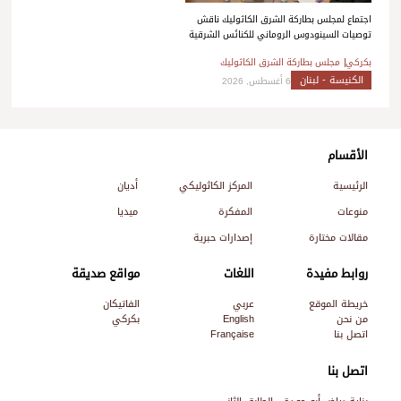
اجتماع لمجلس بطاركة الشرق الكاثوليك ناقش
توصيات السينودوس الروماني للكنائس الشرقية
بكركي
مجلس بطاركة الشرق الكاثوليك
الكنيسة - لبنان
6 أغسطس, 2026
الأقسام
الرئيسية
المركز الكاثوليكي
أديان
منوعات
المفكرة
ميديا
مقالات مختارة
إصدارات حبرية
روابط مفيدة
اللغات
مواقع صديقة
خريطة الموقع
عربي
الفاتيكان
من نحن
English
بكركي
اتصل بنا
Française
اتصل بنا