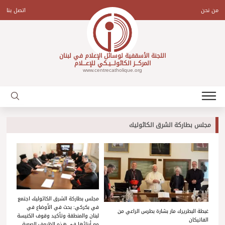
Ski
t
من نحن
اتصل بنا
conten
اللجنة الأسقفية لوسائل الإعلام في لبنان
المركـــز الكاثولـــيـكي للإعـــلام
www.centrecatholique.org
مجلس بطاركة الشرق الكاثوليك
مجلس بطاركة الشرق الكاثوليك اجتمع
في بكركي: بحث في الأوضاع في
غبطة البطريرك مار بشارة بطرس الراعي من
لبنان والمنطقة وتأكيد وقوف الكنيسة
الفاتيكان
مع أبنائها في هذه الظروف الصعبة