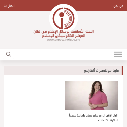
Ski
t
من نحن
اتصل بنا
conten
اللجنة الأسقفية لوسائل الإعلام في لبنان
المركـــز الكاثولـــيـكي للإعـــلام
www.centrecatholique.org
ماريا مونتسيرات ألفارادو
البابا لاوُن الرابع عشر يعيّن علمانيةً عميداً
لدائرة الاتصالات