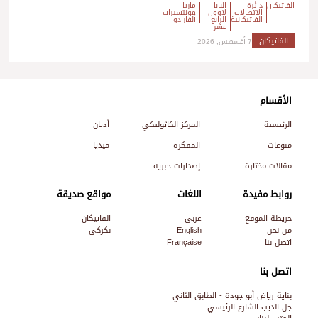
الفاتيكان
دائرة
البابا
ماريا
الاتصالات
لاوون
مونتسيرات
الفاتيكانية
الرابع
ألفارادو
عشر
الفاتيكان
7 أغسطس, 2026
الأقسام
الرئيسية
المركز الكاثوليكي
أديان
منوعات
المفكرة
ميديا
مقالات مختارة
إصدارات حبرية
روابط مفيدة
اللغات
مواقع صديقة
خريطة الموقع
عربي
الفاتيكان
من نحن
English
بكركي
اتصل بنا
Française
اتصل بنا
بناية رياض أبو جودة - الطابق الثاني
جل الديب الشارع الرئيسي