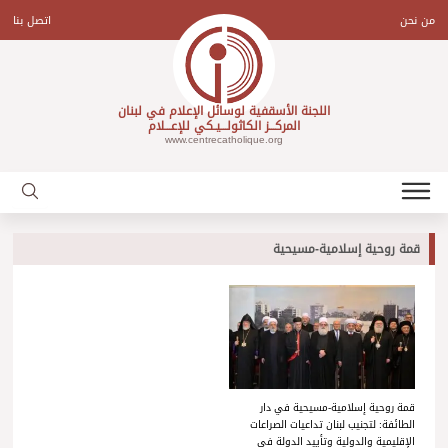
Ski
t
من نحن
اتصل بنا
conten
اللجنة الأسقفية لوسائل الإعلام في لبنان
المركـــز الكاثولـــيـكي للإعـــلام
www.centrecatholique.org
قمة روحية إسلامية-مسيحية
قمة روحية إسلامية-مسيحية في دار
الطائفة: لتجنيب لبنان تداعيات الصراعات
الإقليمية والدولية وتأييد الدولة في