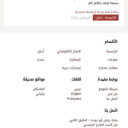
سعيها لوقف إطلاق النار
بيانات
قمة روحية إسلامية-مسيحية
الكنيسة - لبنان
6 أغسطس, 2026
الأقسام
الرئيسية
المركز الكاثوليكي
أديان
منوعات
المفكرة
ميديا
مقالات مختارة
إصدارات حبرية
روابط مفيدة
اللغات
مواقع صديقة
خريطة الموقع
عربي
الفاتيكان
من نحن
English
بكركي
اتصل بنا
Française
اتصل بنا
بناية رياض أبو جودة - الطابق الثاني
جل الديب الشارع الرئيسي