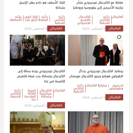
مقابلة مع الكاردينال غوجيروتي بشأن
البابا: الأسقف هو خادم يعلن الإنجيل
زيارتيه الأخيرتين إلى بيلوروسيا ورومانيا
بشجاعة
الفاتيكان
دائرة
الكاردينال
دائرة
دائرة
البابا لاوون
دائرة
الكنائس
كلاوديو
الكنائس
البشارة
الرابع عشر
الأساقفة
الشرقية
غوجيروتي
الشرقية
الفاتيكان
الفاتيكان
8 أغسطس, 2026
8 أغسطس, 2026
رومانيا، الكاردينال غوجيروتي يتذكّر
الكاردينال غوجيروتي يوجه رسالة إلى
الطوباوي هوسّو ويزور الكاردينال موريشان
الكاردينال بيتسابالا يندد فيها بالتعرض
للكنيسة في غزة
قديسون
رومانيا
الفاتيكان
دائرة
وطوباويون
الكنائس
الفاتيكان
الكاردينال
كنيسة
دائرة
الشرقية
بيرباتيستا
العائلة
الكنائس
بيتسابالا
المقدسة
الشرقية
الفاتيكان
8 أغسطس, 2026
غزة
الفاتيكان
8 أغسطس, 2026