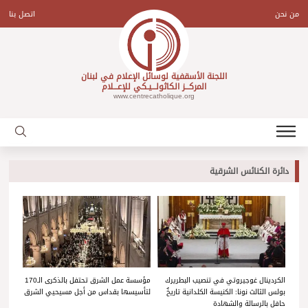
Ski
t
من نحن
اتصل بنا
conten
اللجنة الأسقفية لوسائل الإعلام في لبنان
المركـــز الكاثولـــيـكي للإعـــلام
www.centrecatholique.org
دائرة الكنائس الشرقية
الكردينال غوجيروتي في تنصيب البطريرك
مؤسسة عمل الشرق تحتفل بالذكرى الـ170
بولس الثالث نونا: الكنيسة الكلدانية تاريخٌ
لتأسيسها بقداس من أجل مسيحيي الشرق
حافل بالرسالة والشهادة