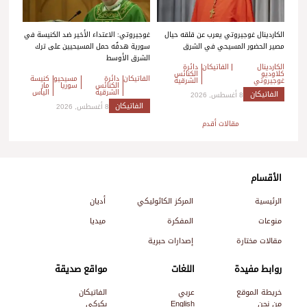
الكاردينال غوجيروتي يعرب عن قلقه حيال
غوجيروتي: الاعتداء الأخير ضد الكنيسة في
مصير الحضور المسيحي في الشرق
سورية هدفُه حمل المسيحيين على ترك
الشرق الأوسط
الكاردينال
الفاتيكان
دائرة
كلاوديو
الكنائس
الفاتيكان
دائرة
مسيحيو
كنيسة
غوجيروتي
الشرقية
الكنائس
سوريا
مار
الشرقية
الياس
الفاتيكان
8 أغسطس, 2026
الفاتيكان
8 أغسطس, 2026
تصفّح
مقالات أقدم
المقالات
الأقسام
الرئيسية
المركز الكاثوليكي
أديان
منوعات
المفكرة
ميديا
مقالات مختارة
إصدارات حبرية
روابط مفيدة
اللغات
مواقع صديقة
خريطة الموقع
عربي
الفاتيكان
من نحن
English
بكركي