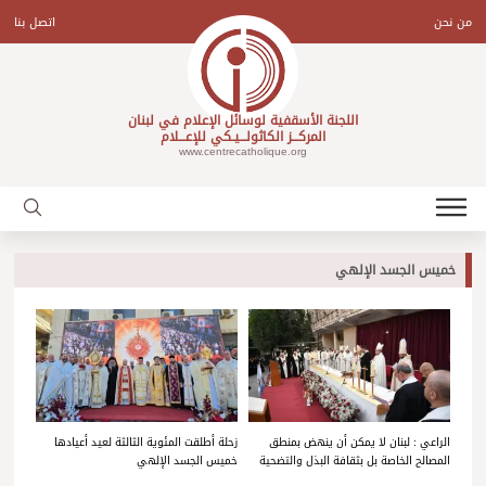
Ski
t
من نحن
اتصل بنا
conten
اللجنة الأسقفية لوسائل الإعلام في لبنان
المركـــز الكاثولـــيـكي للإعـــلام
www.centrecatholique.org
خميس الجسد الإلهي
الراعي : لبنان لا يمكن أن ينهض بمنطق
زحلة أطلقت المئوية الثالثة لعيد أعيادها
المصالح الخاصة بل بثقافة البذل والتضحية
خميس الجسد الإلهي