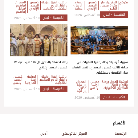
بكركي
البطريرك مار
خميس
معهد
ابرشية الفرزل وزحلة
خميس
المطران
بشارة بطرس
الجسد
الرسل -
والبقاع للروم
الجسد
إبراهيم
الراعي
الإلهي
جونية
الملكيين الكاثوليك
الإلهي
مخايل
إبراهيم
الكنيسة - لبنان
10 أغسطس, 2026
الكنيسة - لبنان
10 أغسطس, 2026
شبيبة أبرشيات زحلة رفعوا الصلوات في
زحلة احتفلت بالذكرى ال199 لعيد اعيادها
بداية ثلاثية خميس الجسد إبراهيم: الشباب
خميس الجسد الإلهي
رجاء الكنيسة ومستقبلها
ابرشية الفرزل وزحلة
ابرشية
خميس
والبقاع للروم الملكيين
زحلة
الجسد
ابرشية الفرزل وزحلة
خميس
المطران
الكاثوليك
المارونية
الإلهي
والبقاع للروم
الجسد
إبراهيم
الملكيين الكاثوليك
الإلهي
مخايل
الكنيسة - لبنان
10 أغسطس, 2026
إبراهيم
الكنيسة - لبنان
10 أغسطس, 2026
الأقسام
الرئيسية
المركز الكاثوليكي
أديان