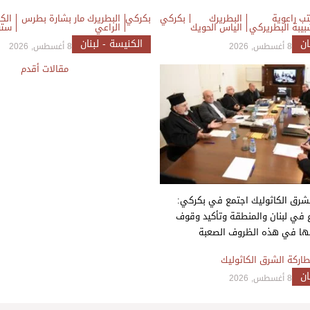
ب راعوية
البطريرك
بكركي
بكركي
البطريرك مار بشارة بطرس
الكا
بيبة البطريركي
الياس الحويك
الراعي
ستو
ان
الكنيسة - لبنان
8 أغسطس, 2026
8 أغسطس, 2026
تصفّح
مقالات أقدم
المقالات
شرق الكاثوليك اجتمع في بكركي:
 في لبنان والمنطقة وتأكيد وقوف
ائها في هذه الظروف الصعبة
اركة الشرق الكاثوليك
ان
8 أغسطس, 2026