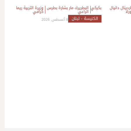
ردينال دانيال
بكركي
البطريرك مار بشارة بطرس
وزيرة التربية ريما
رلا
الراعي
كرامي
الكنيسة - لبنان
8 أغسطس, 2026