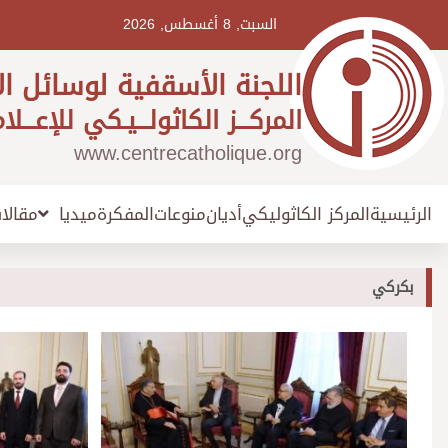
Ski
t
السبت, 8 أغسطس, 2026
conten
اللجنة الأسقفية لوسائل ال
المركـــز الكاثولـــيـكي للإعـــلا
www.centrecatholique.org
الرئيسية
المركز الكاثوليكي
أديان
منوعات
المفكرة
مقالا
ميديا
بكركي