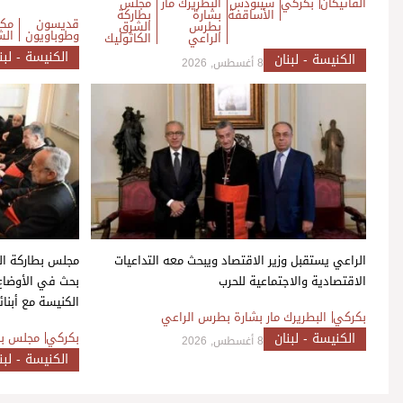
الفاتيكان
بكركي
سينودس
البطريرك مار
مجلس
الأساقفة
بشارة
بطاركة
قديسون
مكت
بطرس
الشرق
وطوباويون
الش
الراعي
الكاثوليك
الكنيسة - لبن
الكنيسة - لبنان
8 أغسطس, 2026
الراعي يستقبل وزير الاقتصاد ويبحث معه التداعيات
مجلس بطاركة ال
الاقتصادية والاجتماعية للحرب
بحث في الأوضاع
الكنيسة مع أبن
بكركي
البطريرك مار بشارة بطرس الراعي
الكنيسة - لبنان
بكركي
مجلس بط
8 أغسطس, 2026
الكنيسة - لبن