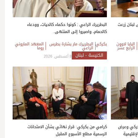
ى لبنان زرعت
البطريرك الراعي : كونوا حكماء كالحيات، وودعاء
كالحمام، واصبروا إلى المنتهى.
البابا لاوون
بكركي
البطريرك مار بشارة بطرس
المعهد الماروني
الرابع عشر
الراعي
روما
الكنيسة - لبنان
8 أغسطس, 2026
بكركي وعرض
كرامي من بكركي: قرار نهائي بشأن الامتحانات
لإقليمية
الرسمية مطلع الأسبوع المقبل