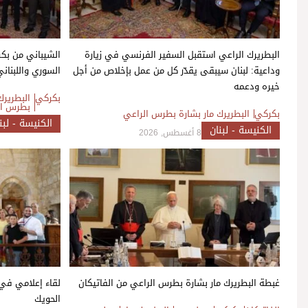
البطريرك الراعي استقبل السفير الفرنسي في زيارة
الشيباني من بكر
وداعية: لبنان سيبقى يقدّر كل من عمل بإخلاص من أجل
السوري واللبناني
خيره ودعمه
بكركي
البطريرك
بطرس ال
بكركي
البطريرك مار بشارة بطرس الراعي
الكنيسة - لبن
الكنيسة - لبنان
8 أغسطس, 2026
غبطة البطريرك مار بشارة بطرس الراعي من الفاتيكان
لقاء إعلامي في 
الحويك