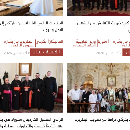
كي: ضرورة التعايش بين الشعبين
البطريرك الراعي للبابا لاوون: زيارتكم إل
الأمل والرجاء
 مار بشارة
سوريا
وزير الخارجية
الفاتيكان
بكركي
البطريرك مار بشارة
راعي
أسعد الشيباني
بطرس الراعي
ان
الكنيسة - لبنان
8 أغسطس, 2026
8 أغسطس, 2026
بكركي تزامنا مع تطويب البطريرك
الراعي استقبل الكاردينال ستورلا في 
معه شؤوناً كنسية والتطورات المحلية وا