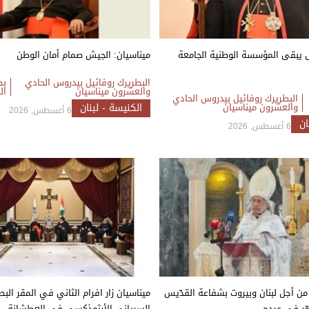
ش يبقى المؤسسة الوطنية الجامعة
ميناسيان: الجيش صمام أمان الوطن
البطريرك روفائيل بيدروس الحادي
بط
والعشرون ميناسيان
ال
البطريرك روفائيل بيدروس الحادي
والعشرون ميناسيان
الكنيسة - لبنان
6 أغسطس, 2026
ان
6 أغسطس, 2026
من أجل لبنان وبيروت بشفاعة القدّيس
ميناسيان زار افرام الثاني في المقر الب
ّر في عيده
السرياني الأرثوذكسي في العطشانة