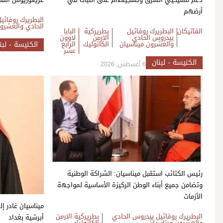
أرضهم
البطريرك روفائي
الحادي والعشرون
الفاتيكان
البطريرك روفائيل
بطريركية
البابا
بيدروس الحادي
الارمن
لاوون
والعشرون ميناسيان
الكاثوليك
الرابع
الكنيسة - لبن
عشر
الكنيسة - لبنان
6 أغسطس, 2026
رئيس الكتائب استقبل ميناسيان: الشراكة الوطنية
وتضامن جميع أبناء الوطن الركيزة الأساسية لمواجهة
الأزمات
ميناسيان غادر إ
البطريرك روفائيل بيدروس الحادي
بطريركية الارمن
أبرشية بغداد
والعشرون ميناسيان
الكاثوليك