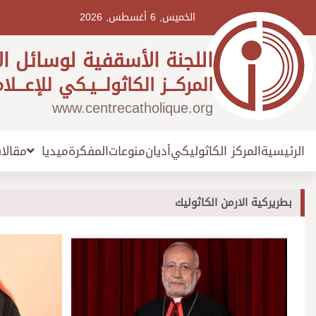
Ski
t
الخميس, 6 أغسطس, 2026
conten
اللجنة الأسقفية لوسائل ال
المركـــز الكاثولـــيـكي للإعـــلا
www.centrecatholique.org
الرئيسية
المركز الكاثوليكي
أديان
منوعات
المفكرة
مقالا
ميديا
بطريركية الارمن الكاثوليك