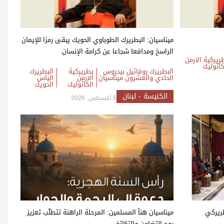
ميناسيان: البطريرك الطوباوي الحويك يبقى رمزا للإيمان
الراسخ ومدافعا شجاعا عن كرامة الإنسان
ريركية الارمن
كاثوليك
البطريرك روفائيل بيدروس
بطريركية
البطريرك
الحادي والعشرون ميناسيان
الارمن
الياس
الكاثوليك
الحويك
الكنيسة - لبنان
6 أغسطس, 2026
طريركي
ميناسيان هنأ المسلمين: المرحلة الراهنة تتطلّب تعزيز
روح التضامن والتكاتف