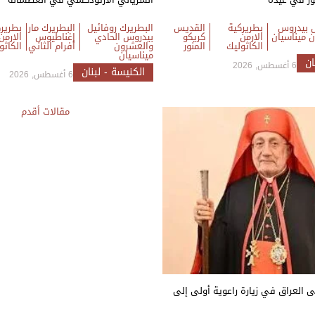
ل بيدروس
بطريركية
القديس
البطريرك روفائيل
البطريرك مار
بطرير
 ميناسيان
الارمن
كريكو
بيدروس الحادي
إغناطيوس
الارمن
الكاثوليك
المنور
والعشرون
أفرام الثاني
الكاثو
ميناسيان
ان
6 أغسطس, 2026
الكنيسة - لبنان
6 أغسطس, 2026
تصفّح
مقالات أقدم
المقالات
لى العراق في زيارة راعوية أولى إلى