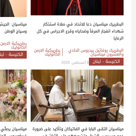
البطريرك ميناسيان دعا للاتحاد في صلاة استذكار
ميناسيان: الجي
شهداء انفجار المرفأ وضحاياه وقرع الاجراس في كل
وسياج الوطن
الرعايا
بطريركية الارمن
الكاثوليك
البطريرك روفائيل بيدروس الحادي
بطريركية الارمن
والعشرون ميناسيان
الكاثوليك
الكنيسة - لبن
الكنيسة - لبنان
6 أغسطس, 2026
ميناسيان التقى البابا في الفاتيكان وتأكيد على ضرورة
ميناسيان يصلّي 
دعم مسيحيي الشرق وتشجيعهم على الثبات في
غريغوريوس المنو