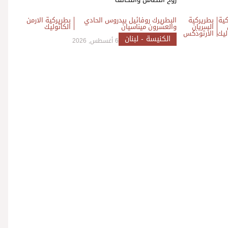
كية
بطريركية
البطريرك روفائيل بيدروس الحادي
بطريركية الارمن
السريان
والعشرون ميناسيان
الكاثوليك
ليك
الأرثوذكس
الكنيسة - لبنان
6 أغسطس, 2026