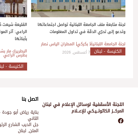
لجنة متابعة ملف الجامعة اللبنانية تواصل اجتماعاتها
القليعة شيعت ك
وتدعو إلى تحرّي الدقّة في تداول المعلومات
الراعي: آثر الم
بأبنائها
لجنة الجامعة اللبنانية
بكركي
المطران الياس نصار
الكنيسة - لبنان
البطريرك مار بشا
7 أغسطس, 2026
بطرس الراعي
الكنيسة - لبن
اتصل بنا
اللجنة الأسقفية لوسائل الإعلام في لبنان
المركـــز الكاثولـــيـكي للإعـــلام
بناية رياض أبو جودة -
الثاني
جل الديب الشارع الر
المتن, لبنان