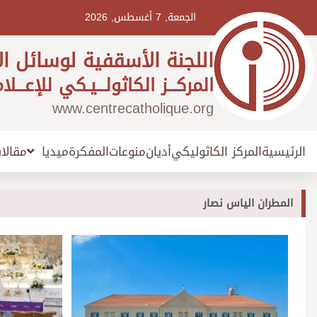
Ski
t
الجمعة, 7 أغسطس, 2026
conten
اللجنة الأسقفية لوسائل ال
المركـــز الكاثولـــيـكي للإعـــلا
www.centrecatholique.org
الرئيسية
المركز الكاثوليكي
أديان
منوعات
المفكرة
مقالا
ميديا
المطران الياس نصار