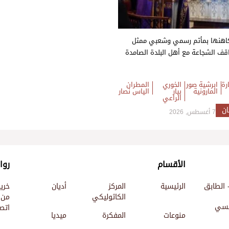
اهنها بمأتم رسمي وشعبي ممثل
واقف الشجاعة مع أهل البلدة الصامدة
رة
ابرشية صور
الخوري
المطران
المارونية
بيار
الياس نصار
الراعي
ان
7 أغسطس, 2026
الأقسام
روا
 الطابق
الرئيسية
المركز
أديان
خري
الكاثوليكي
من 
ئيسي
اتصل
منوعات
المفكرة
ميديا