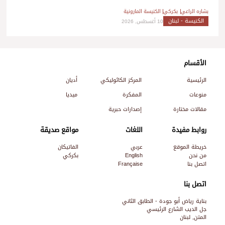
بشاره الراعي
بكركي
الكنيسة المارونية
الكنيسة - لبنان
10 أغسطس, 2026
الأقسام
الرئيسية
المركز الكاثوليكي
أديان
منوعات
المفكرة
ميديا
مقالات مختارة
إصدارات حبرية
روابط مفيدة
اللغات
مواقع صديقة
خريطة الموقع
عربي
الفاتيكان
من نحن
English
بكركي
اتصل بنا
Française
اتصل بنا
بناية رياض أبو جودة - الطابق الثاني
جل الديب الشارع الرئيسي
المتن, لبنان