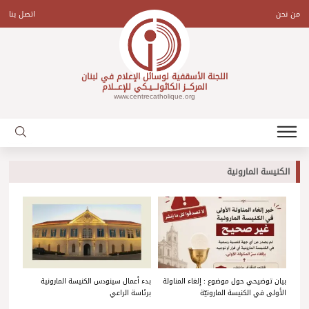
Ski
t
من نحن
اتصل بنا
conten
اللجنة الأسقفية لوسائل الإعلام في لبنان
المركـــز الكاثولـــيـكي للإعـــلام
www.centrecatholique.org
الكنيسة المارونية
بيان توضيحي حول موضوع : إلغاء المناولة
بدء أعمال سينودس الكنيسة المارونية
الأولى في الكنيسة المارونيّة
برئاسة الراعي