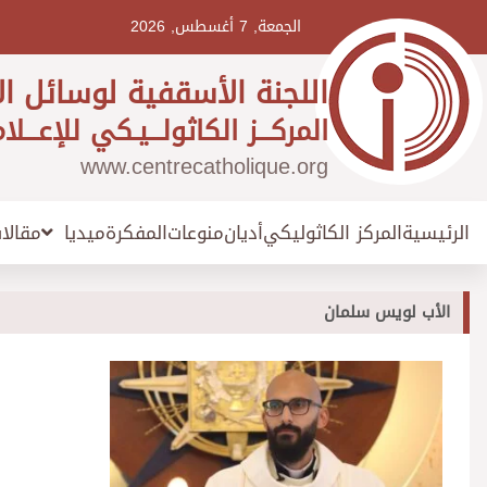
Ski
t
الجمعة, 7 أغسطس, 2026
conten
اللجنة الأسقفية لوسائل ال
المركـــز الكاثولـــيـكي للإعـــلا
www.centrecatholique.org
الرئيسية
المركز الكاثوليكي
أديان
منوعات
المفكرة
مقالا
ميديا
الأب لويس سلمان