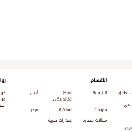
الأقسام
روا
 الطابق
الرئيسية
المركز
أديان
خري
الكاثوليكي
من 
ئيسي
اتصل
منوعات
المفكرة
ميديا
مقالات مختارة
إصدارات حبرية
info