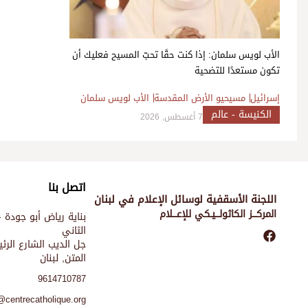
الأب لويس سلمان: إذا كنت حقًا تحبّ المسيح فعليك أن
تكون مستعدًا للتضحية
إسرائيل
مسيحيو الأرض المقدسة
الأب لويس سلمان
الكنيسة - عالم
7 أغسطس, 2026
اتصل بنا
اللجنة الأسقفية لوسائل الإعلام في لبنان
المركـــز الكاثولـــيـكي للإعـــلام
بناية رياض أبو جودة -
الثاني
جل الديب الشارع الر
المتن, لبنان
9614710787
@centrecatholique.org