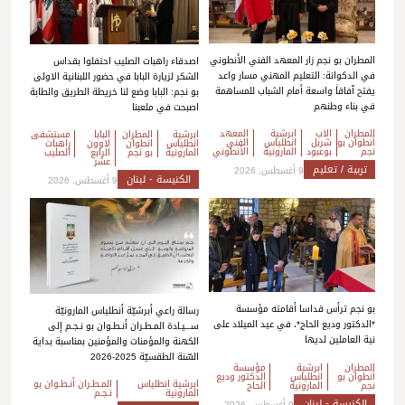
المطران بو نجم زار المعهد الفني الأنطوني
اصدقاء راهبات الصليب احتفلوا بقداس
في الدكوانة: التعليم المهني مسار واعد
الشكر لزيارة البابا في حضور اللبنانية الاولى
يفتح آفاقاً واسعة أمام الشباب للمساهمة
بو نجم: البابا وضع لنا خريطة الطريق والطابة
في بناء وطنهم
اصبحت في ملعبنا
المطران
الاب
ابرشية
المعهد
ابرشية
المطران
البابا
مستشفى
أنطوان بو
شربل
انطلياس
الفني
انطلياس
انطوان
لاوون
راهبات
نجم
بوعبود
المارونية
الأنطوني
المارونية
بو نجم
الرابع
الصليب
عشر
تربية / تعليم
9 أغسطس, 2026
الكنيسة - لبنان
9 أغسطس, 2026
بو نجم ترأس قداسا أقامته مؤسسة
رسالة راعي أبرشيّة أنطلياس المارونيّة
*الدكتور وديع الحاج*، في عيد الميلاد على
ســـيـادة المـطـران أنـطـوان بو نـجـم إلى
نية العاملين لديها
الكهنة والمؤمنات والمؤمنين بمناسبة بداية
السّنة الطقسيّة 2025-2026
المطران
ابرشية
مؤسسة
أنطوان بو
انطلياس
الدكتور وديع
ابرشية انطلياس
المـطـران أنـطـوان بو
نجم
المارونية
الحاج
المارونية
نـجـم
الكنيسة - لبنان
9 أغسطس, 2026