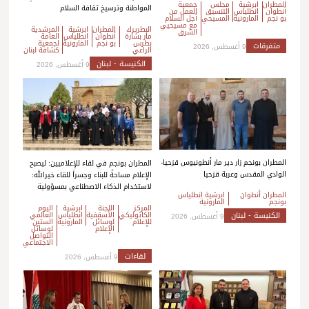
المطران
ابرشية
مجلس
جمعية
المواطنة وترسيخ ثقافة السلام
أنطوان
انطلياس
التنسيق
العمل من
بو نجم
المارونية
المسيحي
أجل السلام
مع مسيحيي
البطريرك
المطران
ابرشية
المرشدية
الشرق
مار بشارة
أنطوان
انطلياس
العامة
بطرس
بو نجم
المارونية
لجمعية
متفرقات
9 أغسطس, 2026
الراعي
كشافة لبنان
الكنيسة - لبنان
9 أغسطس, 2026
المطران بونجم زار دير مار أنطونيوس قزحيا-
المطران بونجم في لقاء للإعلاميين: ليصبح
الوادي المقدس وعربة قزحيا
الإعلام مساحةً للبناء وجسراً للقاء خيرالله:
لاستخدام الذكاء الاصطناعي بمسؤولية
المطران أنطوان
ابرشية انطلياس
بونجم
المارونية
المركز
اللجنة
ابرشية
اليوم
الكاثوليكي
الأسقفية
انطلياس
العالمي
الكنيسة - لبنان
9 أغسطس, 2026
للإعلام
لوسائل
المارونية
الستين
الإعلام
لوسائل
التواصل
الاجتماعي
لقاءات
9 أغسطس, 2026