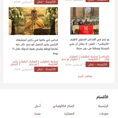
الكنيسة - لبنان
9 أغسطس, 2026
بو نجم في القداس السنوي لاقليم
قداس في بكفيا في ذكرى استشهاد
*كاريتاس* – المتن: لا يمكن أن نبني
الرئيس بشير الجميل أبو نجم: كان حبه
كنيستنا ووطننا من دون محبة
صادقا لوطنه وفرض هيبة الدولة خلال ٢١
يوما
كاريتاس
ابرشية انطلياس
المطران
لبنان
المارونية
انطوان بو نجم
ابرشية انطلياس
المطران أنطوان
بشير
المارونية
ابو نجم
الجميل
الكنيسة - لبنان
9 أغسطس, 2026
الكنيسة - لبنان
9 أغسطس, 2026
تصفّح
مقالات أقدم
المقالات
الأقسام
الرئيسية
المركز الكاثوليكي
أديان
منوعات
المفكرة
ميديا