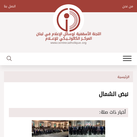
Ski
t
من نحن
اتصل بنا
conten
اللجنة الأسقفية لوسائل الإعلام في لبنان
المركـــز الكاثولـــيـكي للإعـــلام
www.centrecatholique.org
الرئيسية
نبض الشمال
أخبار ذات صلة: