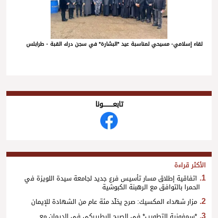
لقاء إسلامي- مسيحي لمناسبة عيد *البشارة* في سجن درك القبة - طرابلس
تابعــــــــــونا
الأكثر قراءة
اتفاقية إطلاق مسار تأسيس فرع جديد لجامعة سيدة اللويزة في
الحمرا بالتوافق مع الرهبنة الكبوشية
مزار شهداء المكسيك: صرح يخلّد مئة عام من الشهادة للإيمان
*سمفونية التطويب* في الصرح البطريركي في الديمان مع