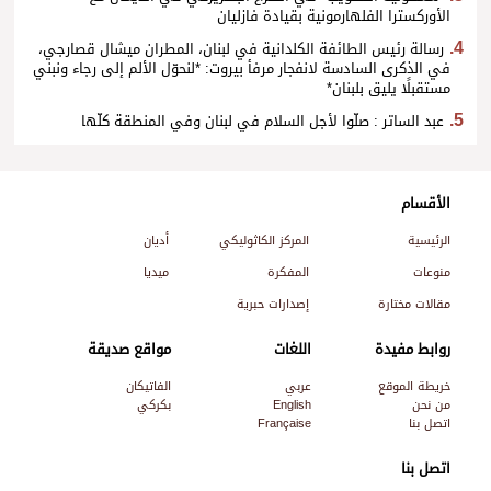
الأوركسترا الفلهارمونية بقيادة فازليان
رسالة رئيس الطائفة الكلدانية في لبنان، المطران ميشال قصارجي،
في الذكرى السادسة لانفجار مرفأ بيروت: *لنحوّل الألم إلى رجاء ونبني
مستقبلًا يليق بلبنان*
عبد الساتر : صلّوا لأجل السلام في لبنان وفي المنطقة كلّها
الأقسام
الرئيسية
المركز الكاثوليكي
أديان
منوعات
المفكرة
ميديا
مقالات مختارة
إصدارات حبرية
روابط مفيدة
اللغات
مواقع صديقة
خريطة الموقع
عربي
الفاتيكان
من نحن
English
بكركي
اتصل بنا
Française
اتصل بنا