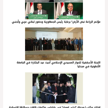
مؤتمر الزراعة نبض الأرض* برعاية رئيس الجمهورية وحضور لبناني عربي وأجنبي
اللجنة الأسقفية للحوار المسيحي الإسلامي أحيت عيد البشارة في الجامعة
الأنطونية في مجدليا
افتتاح مكتب لـمحطة *تيلي لوميار* في طرابلس وكلمات نوّهت برسالتها الإنسانية