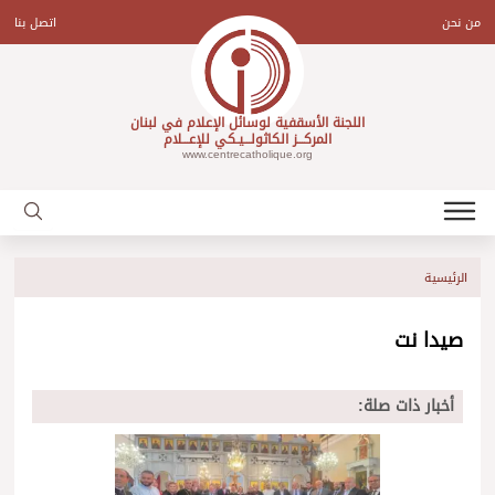
Ski
t
من نحن
اتصل بنا
conten
اللجنة الأسقفية لوسائل الإعلام في لبنان
المركـــز الكاثولـــيـكي للإعـــلام
www.centrecatholique.org
الرئيسية
صيدا نت
أخبار ذات صلة: