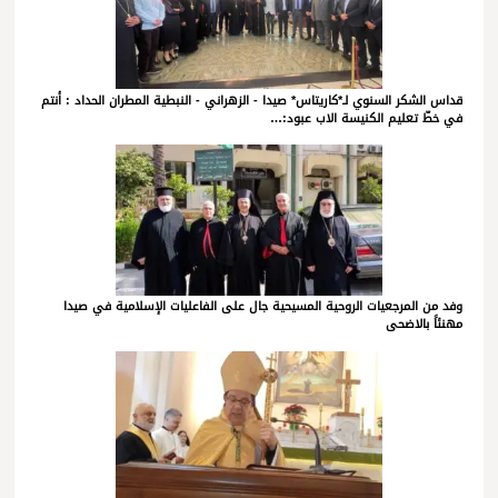
قداس الشكر السنوي لـ*كاريتاس* صيدا - الزهراني - النبطية المطران الحداد : أنتم
في خطّ تعليم الكنيسة الاب عبود:…
وفد من المرجعيات الروحية المسيحية جال على الفاعليات الإسلامية في صيدا
مهنئاً بالاضحى