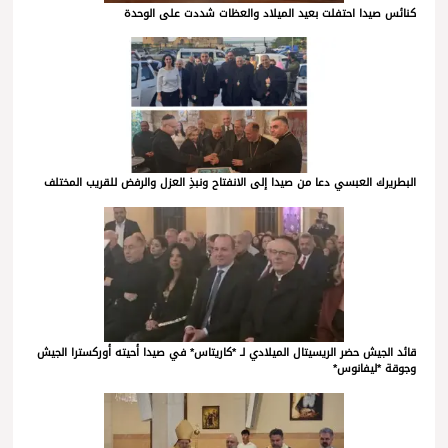
كنائس صيدا احتفلت بعيد الميلاد والعظات شددت على الوحدة
البطريرك العبسي دعا من صيدا إلى الانفتاح ونبذِ العزل والرفض للقريب المختلف
قائد الجيش حضر الريسيتال الميلادي لـ *كاريتاس* في صيدا أحيته أوركسترا الجيش
وجوقة *ليفانوس*