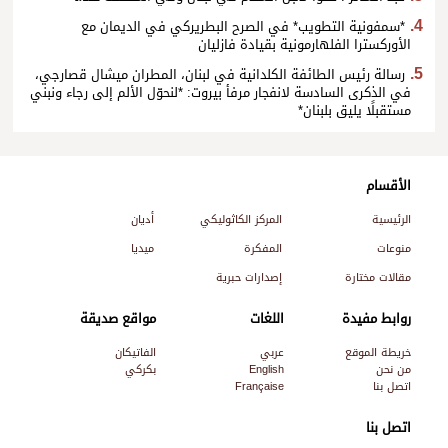
*سمفونية التطويب* في الصرح البطريركي في الديمان مع
الأوركسترا الفلهارمونية بقيادة فازليان
رسالة رئيس الطائفة الكلدانية في لبنان، المطران ميشال قصارجي،
في الذكرى السادسة لانفجار مرفأ بيروت: *لنحوّل الألم إلى رجاء ونبني
مستقبلًا يليق بلبنان*
الأقسام
الرئيسية
المركز الكاثوليكي
أديان
منوعات
المفكرة
ميديا
مقالات مختارة
إصدارات حبرية
روابط مفيدة
اللغات
مواقع صديقة
خريطة الموقع
عربي
الفاتيكان
من نحن
English
بكركي
اتصل بنا
Française
اتصل بنا