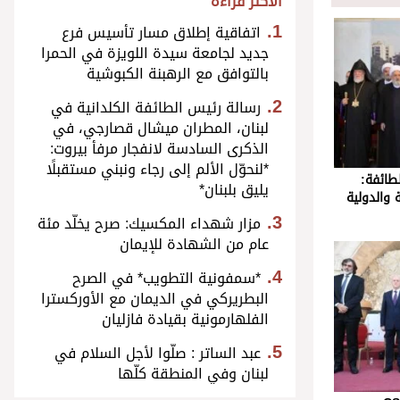
الأكثر قراءة
اتفاقية إطلاق مسار تأسيس فرع
جديد لجامعة سيدة اللويزة في الحمرا
بالتوافق مع الرهبنة الكبوشية
رسالة رئيس الطائفة الكلدانية في
لبنان، المطران ميشال قصارجي، في
الذكرى السادسة لانفجار مرفأ بيروت:
*لنحوّل الألم إلى رجاء ونبني مستقبلًا
طائفة:
يليق بلبنان*
ة والدولية
مزار شهداء المكسيك: صرح يخلّد مئة
عام من الشهادة للإيمان
*سمفونية التطويب* في الصرح
البطريركي في الديمان مع الأوركسترا
الفلهارمونية بقيادة فازليان
عبد الساتر : صلّوا لأجل السلام في
لبنان وفي المنطقة كلّها