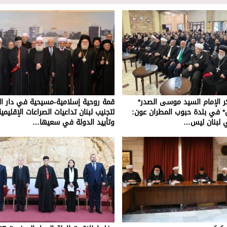
 الإمام السيد موسى الصدر*
قمة روحية إسلامية-مسيحية في دار ال
ل* في بلدة حبوب المطران عون:
لتجنيب لبنان تداعيات الصراعات الإقليمي
ي لبنان ليس…
وتأييد الدولة في سعيها…