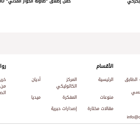
بكركي
حفل إطلاق "طاولة الحوار المدني" CSID
الأقسام
روا
 الطابق
الرئيسية
المركز
أديان
خري
الكاثوليكي
من 
ئيسي
اتصل
منوعات
المفكرة
ميديا
مقالات مختارة
إصدارات حبرية
info@c