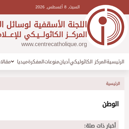
Ski
t
السبت, 8 أغسطس, 2026
conten
اللجنة الأسقفية لوسائل ال
المركـــز الكاثولـــيـكي للإعـــلا
www.centrecatholique.org
الرئيسية
المركز الكاثوليكي
أديان
منوعات
المفكرة
مقالا
ميديا
الرئيسية
الوطن
أخبار ذات صلة: