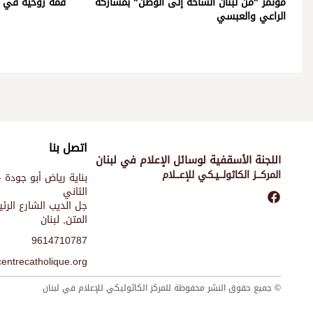
مؤتمر "من لبنان الساحة إلى الوطن" بمشاركة
قمة روحية في 
الراعي والعبسي
اتصل بنا
اللجنة الأسقفية لوسائل الإعلام في لبنان
المركـــز الكاثولـــيـكي للإعـــلام
بناية رياض أبو جودة -
الثاني
جل الديب الشارع الر
المتن, لبنان
9614710787
entrecatholique.org
© جميع حقوق النشر محفوظة للمركز الكاثوليكي للإعلام في لبنان