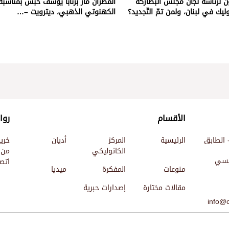
ن لرئاسة لجان مجلس البطاركة
المطران مار برنابا يوسف حبش بمناسبة 
ليك في لبنان، ولمن تمّ التّجديد؟
الكهنوتي الذهبي، ديترويت –…
الأقسام
روا
 الطابق
الرئيسية
المركز
أديان
خري
الكاثوليكي
من 
ئيسي
اتصل
منوعات
المفكرة
ميديا
مقالات مختارة
إصدارات حبرية
info@c