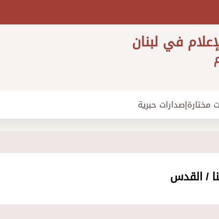
إعلام في لبنان
م
ت مختارة
إصدارات حبرية
ا / القدس