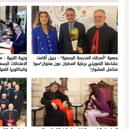
جمعية *أصدقاء المدرسة الرسمية* - جبيل أقامت
وزيرة التربية : 
عشاءها التمويلي برعاية المطران عون بعنوان*سوا
الامتحانات الرسم
منكمل المشوار*
والبكالوريا الفن