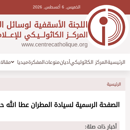
Ski
t
الخميس, 6 أغسطس, 2026
conten
اللجنة الأسقفية لوسائل ال
المركـــز الكاثولـــيـكي للإعـــلا
www.centrecatholique.org
الرئيسية
المركز الكاثوليكي
أديان
منوعات
المفكرة
مقالا
ميديا
الرئيسية
الصفحة الرسمية لسيادة المطران عطا الله حن
أخبار ذات صلة: