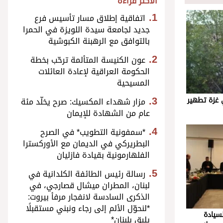
الأكثر قراءة
اتفاقية إطلاق مسار تأسيس فرع
جديد لجامعة سيدة اللويزة في الحمرا
بالتوافق مع الرهبنة الكبوشية
عون الكنيسة المتألمة ترحّب بخطة
الحكومة العراقية لإعادة العائلات
المسيحية
ي غزة تطهير
مزار شهداء المكسيك: صرح يخلّد مئة
عام من الشهادة للإيمان
*سمفونية التطويب* في الصرح
البطريركي في الديمان مع الأوركسترا
الفلهارمونية بقيادة فازليان
رسالة رئيس الطائفة الكلدانية في
لبنان، المطران ميشال قصارجي، في
الذكرى السادسة لانفجار مرفأ بيروت:
*لنحوّل الألم إلى رجاء ونبني مستقبلًا
سيادة
يليق بلبنان*