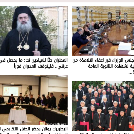
مجلس الوزراء قرر اعفاء التلامذة من
المطران حنّا للميادين نت: ما يحصل ف
ية لشهادة الثانوية العامة
عرقي.. فليتوقف العدوان فوراً
ية…
البطريرك يونان يحضر الحفل التكريمي ل