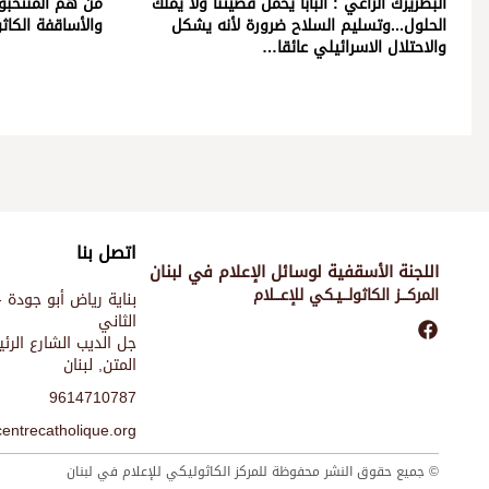
البطريرك الراعي : البابا يحمل قضيتنا ولا يملك
من هم المنتخَبو
الحلول...وتسليم السلاح ضرورة لأنه يشكل
والأساقفة الكاثو
والاحتلال الاسرائيلي عائقا…
اتصل بنا
اللجنة الأسقفية لوسائل الإعلام في لبنان
المركـــز الكاثولـــيـكي للإعـــلام
بناية رياض أبو جودة -
الثاني
جل الديب الشارع الر
المتن, لبنان
9614710787
entrecatholique.org
© جميع حقوق النشر محفوظة للمركز الكاثوليكي للإعلام في لبنان