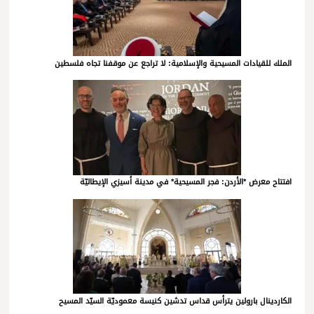
الملك للقيادات المسيحية والإسلامية: لا تراجع عن موقفنا تجاه فلسطين
افتتاح معرض *الأردن: فجر المسيحية* في مدينة أسيزي الإيطاليّة
الكاردينال بارولين يترأس قداس تدشين كنيسة معموديّة السيّد المسيح