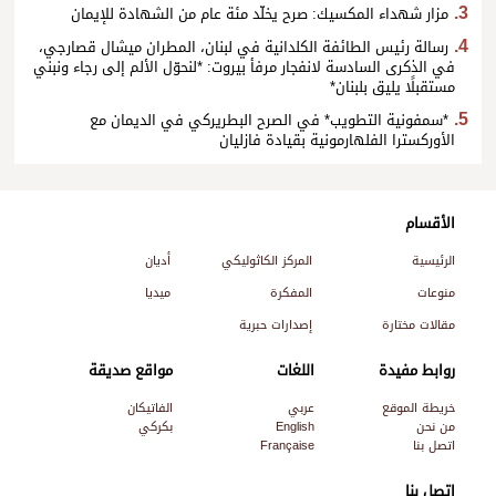
مزار شهداء المكسيك: صرح يخلّد مئة عام من الشهادة للإيمان
رسالة رئيس الطائفة الكلدانية في لبنان، المطران ميشال قصارجي،
في الذكرى السادسة لانفجار مرفأ بيروت: *لنحوّل الألم إلى رجاء ونبني
مستقبلًا يليق بلبنان*
*سمفونية التطويب* في الصرح البطريركي في الديمان مع
الأوركسترا الفلهارمونية بقيادة فازليان
الأقسام
الرئيسية
المركز الكاثوليكي
أديان
منوعات
المفكرة
ميديا
مقالات مختارة
إصدارات حبرية
روابط مفيدة
اللغات
مواقع صديقة
خريطة الموقع
عربي
الفاتيكان
من نحن
English
بكركي
اتصل بنا
Française
اتصل بنا