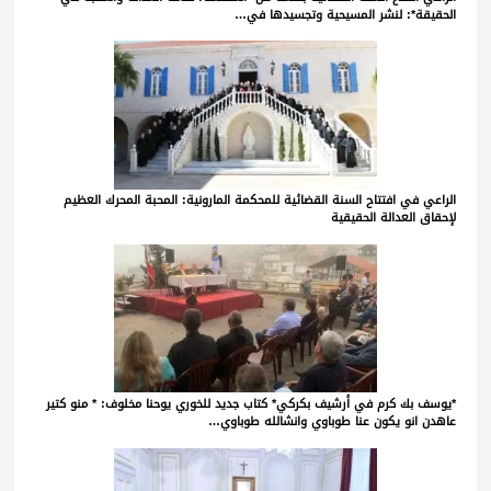
الحقيقة*: لنشر المسيحية وتجسيدها في…
الراعي في افتتاح السنة القضائية للمحكمة المارونية: المحبة المحرك العظيم
لإحقاق العدالة الحقيقية
*يوسف بك كرم في أرشيف بكركي* كتاب جديد للخوري يوحنا مخلوف: * منو كتير
عاهدن انو يكون عنا طوباوي وانشالله طوباوي…