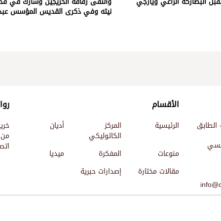
بل البطاركة الراعي ويازجي
والتقى رفاقه الخريجين وشارك في ق
نيته وفي ذكرى القديس المؤسس عب
الأقسام
روا
 الطابق
الرئيسية
المركز
أديان
خري
الكاثوليكي
من 
ئيسي
اتصل
منوعات
المفكرة
ميديا
مقالات مختارة
إصدارات حبرية
info@c