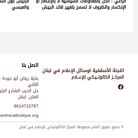
الراعي : الحل بالمفاوضات السياسية لا بالإنتصار أو
الرئيس عون استق
الإنكسار والظروف لا تسمح بتغيير قائد الجيش
والعبسي
اتصل بنا
اللجنة الأسقفية لوسائل الإعلام في لبنان
المركـــز الكاثولـــيـكي للإعـــلام
بناية رياض أبو جودة -
الثاني
جل الديب الشارع الر
المتن, لبنان
9614710787
entrecatholique.org
© جميع حقوق النشر محفوظة للمركز الكاثوليكي للإعلام في لبنان