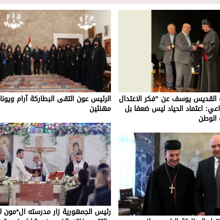
القديس يوسف عن "فكر الاعتدال
الرئيس عون التقى البطاركة آرام ويونا
راعي: اعتماد الحياد ليس ضعفا بل
مهنئين
 الوطن
رئيس الجمهورية زار مدرسته ال*مون ل