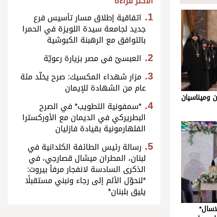
الأكثر قراءة
اتفاقية إطلاق مسار تأسيس فرع
جديد لجامعة سيدة اللويزة في الحمرا
بالتوافق مع الرهبنة الكبوشية
العبسيّ في مصر بزيارة رعويّة
مزار شهداء المكسيك: صرح يخلّد مئة
عام من الشهادة للإيمان
ن وميناسيان
*سمفونية التطويب* في الصرح
البطريركي في الديمان مع الأوركسترا
الفلهارمونية بقيادة فازليان
رسالة رئيس الطائفة الكلدانية في
لبنان، المطران ميشال قصارجي، في
الذكرى السادسة لانفجار مرفأ بيروت:
*لنحوّل الألم إلى رجاء ونبني مستقبلًا
يليق بلبنان*
اسال*