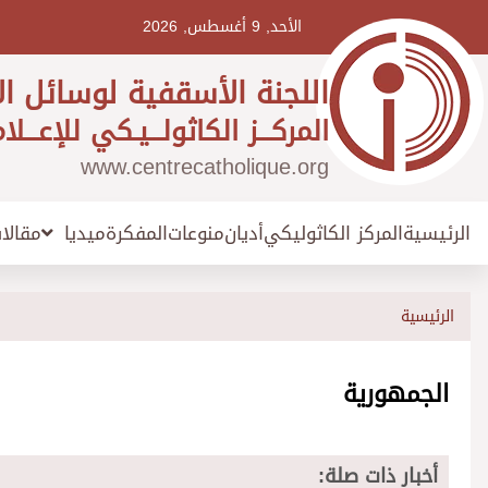
Ski
t
الأحد, 9 أغسطس, 2026
conten
اللجنة الأسقفية لوسائل ال
المركـــز الكاثولـــيـكي للإعـــلا
www.centrecatholique.org
الرئيسية
المركز الكاثوليكي
أديان
منوعات
المفكرة
مقالا
ميديا
الرئيسية
الجمهورية
أخبار ذات صلة: