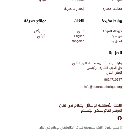
منوعات
المفكرة
ميديا
مقالات مختارة
إصدارات حبرية
روابط مفيدة
اللغات
مواقع صديقة
خريطة الموقع
عربي
الفاتيكان
من نحن
English
بكركي
اتصل بنا
Française
اتصل بنا
بناية رياض أبو جودة - الطابق الثاني
جل الديب الشارع الرئيسي
المتن, لبنان
9614710787
info@centrecatholique.org
اللجنة الأسقفية لوسائل الإعلام في لبنان
المركـــز الكاثولـــيـكي للإعـــلام
© جميع حقوق النشر محفوظة للمركز الكاثوليكي للإعلام في لبنان