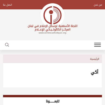
Ski
t
من نحن
اتصل بنا
conten
اللجنة الأسقفية لوسائل الإعلام في لبنان
المركـــز الكاثولـــيـكي للإعـــلام
www.centrecatholique.org
الرئيسية
أكي
تابعــــــــــونا