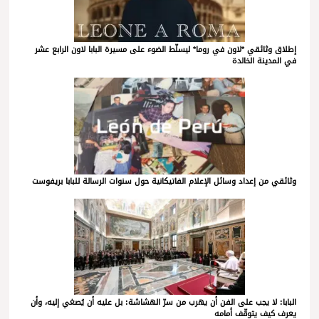
إطلاق وثائقي *لاون في روما* ليسلّط الضوء على مسيرة البابا لاون الرابع عشر
في المدينة الخالدة
وثائقي من إعداد وسائل الإعلام الفاتيكانية حول سنوات الرسالة للبابا بريفوست
البابا: لا يجب على الفن أن يهرب من سرّ الهشاشة: بل عليه أن يُصغي إليه، وأن
يعرف كيف يتوقّف أمامه