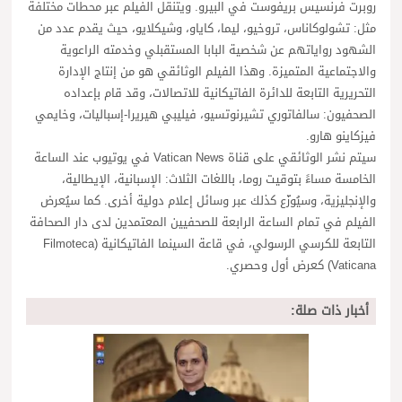
روبرت فرنسيس بريفوست في البيرو. ويتنقل الفيلم عبر محطات مختلفة
مثل: تشولوكاناس، تروخيو، ليما، كاياو، وشيكلايو، حيث يقدم عدد من
الشهود رواياتهم عن شخصية البابا المستقبلي وخدمته الراعوية
والاجتماعية المتميزة. وهذا الفيلم الوثائقي هو من إنتاج الإدارة
التحريرية التابعة للدائرة الفاتيكانية للاتصالات، وقد قام بإعداده
الصحفيون: سالفاتوري تشيرنوتسيو، فيليبي هيريرا-إسباليات، وخايمي
فيزكاينو هارو.
سيتم نشر الوثائقي على قناة Vatican News في يوتيوب عند الساعة
الخامسة مساءً بتوقيت روما، باللغات الثلاث: الإسبانية، الإيطالية،
والإنجليزية، وسيُوزّع كذلك عبر وسائل إعلام دولية أخرى. كما سيُعرض
الفيلم في تمام الساعة الرابعة للصحفيين المعتمدين لدى دار الصحافة
التابعة للكرسي الرسولي، في قاعة السينما الفاتيكانية (Filmoteca
Vaticana) كعرض أول وحصري.
أخبار ذات صلة: