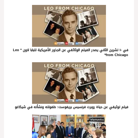
في ١٠ تشرين الثاني يصدر الفيلم الوثائقي عن الجذور الأمريكية للبابا لاون * Leo
from Chicago*
فيلم توثيقي عن حياة روبرت فرنسيس بريفوست: طفولته ونشأته في شيكاغو