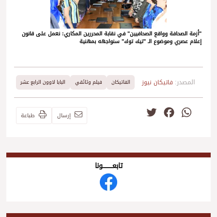
"أزمة الصحافة وواقع الصحافيين" في نقابة المحررين المكاري: نعمل على قانون
إعلام عصري وموضوع الـ "تيك توك" سنواجهه بمهنية
المصدر:
فاتيكان نيوز
الفاتيكان
فيلم وثائقي
البابا لاوون الرابع عشر
Twitter
Facebook
WhatsApp
إرسال
طباعة
تابعــــــــــونا