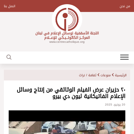
Ski
t
من نحن
اتصل بنا
conten
اللجنة الأسقفية لوسائل الإعلام في لبنان
المركـــز الكاثولـــيـكي للإعـــلام
www.centrecatholique.org
الرئيسية
منوعات
ثقافة / تراث
٢٠ حزيران عرض الفيلم الوثائقي من إنتاج وسائل
الإعلام الفاتيكانية ليون دي بيرو
20 يونيو، 2025