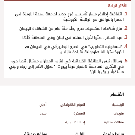
الأكثر قراءة
اتفاقية إطلاق مسار تأسيس فرع جديد لجامعة سيدة اللويزة في
الحمرا بالتوافق مع الرهبنة الكبوشية
مزار شهداء المكسيك: صرح يخلّد مئة عام من الشهادة للإيمان
عبد الساتر : صلّوا لأجل السلام في لبنان وفي المنطقة كلّها
*سمفونية التطويب* في الصرح البطريركي في الديمان مع
الأوركسترا الفلهارمونية بقيادة فازليان
رسالة رئيس الطائفة الكلدانية في لبنان، المطران ميشال قصارجي،
في الذكرى السادسة لانفجار مرفأ بيروت: *لنحوّل الألم إلى رجاء ونبني
مستقبلًا يليق بلبنان*
الأقسام
الرئيسية
المركز الكاثوليكي
أديان
منوعات
المفكرة
ميديا
مقالات مختارة
إصدارات حبرية
روابط مفيدة
اللغات
مواقع صديقة