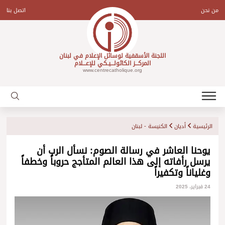
Ski
t
من نحن
اتصل بنا
conten
اللجنة الأسقفية لوسائل الإعلام في لبنان
المركـــز الكاثولـــيـكي للإعـــلام
www.centrecatholique.org
الرئيسية
أديان
الكنيسة - لبنان
يوحنا العاشر في رسالة الصوم: نسأل الرب أن
يرسل رأفاته إلى هذا العالم المتأجج حروباً وخطفاً
وغلياناً وتكفيراً
24 فبراير، 2025