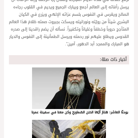
يرسل رأفاته إلى العالم أجمع ويبارك الجميع ويديم في القلوب رجاءه
الصالح ويغرس في النفوس بلسم عزائه الإلهي ويزرع في الكيان
البشري شيئاً من رويّته ونورانيته ويسكت بجبروت صمته ظلامَ هذا العالم
المتأجج حروباً وخطفاً وغلياناً وتكفيراً. نسأله أن يضم راقدينا إلى صدره
القدوس ويطلع عليهم نور رحمته ويرسل الطمأنينة إلى النفوس والديار
هو المبارك والممجد أبد الدهور، آمين”.
أخبار ذات صلة:
يوحنّا العاشر: هلمّ أيّها الختن السّماويّ وكن معنا في سفينة عمرنا