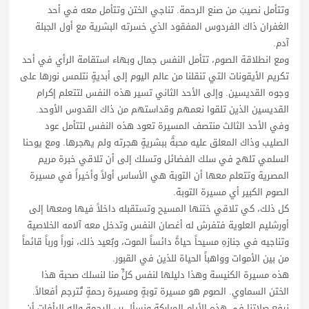
وتتأمل نصيبَ من صنع الرحمة. تناجي الختن وتتأمل معه في أحد
الغفران ذاك الفردوس المفقود الذي خسرته البشرية مع أول الجبلة
آدم.
ومع انطلاقة الصوم، تتأمل النفس جمال وبهاء استقامة الرأي في أحد
تكريم الأيقونات التي تنقلنا من عالم اليوم إلى أبديةٍ نتلمس نورها على
وجوه القديسين. وإلى الأحد الثاني تسير هذه النفس لتتعلم إكرام
القديسين الذين تلقوا نعمهم وقداستهم من ذاك القدوس الأوحد.
وفي الأحد الثالث منتصف المسيرة تعود هذه النفس لتتأمل عود
الصليب وذاك المعلق عليه محبةً ببشريةٍ هجرته ولم يهجرها. ومع يوحنا
السلمي تلهج في سلك الفضائل وتسلك إلى أن تلاقي خبرة مريم
المصرية وتتعلم معها أن التوبة هي الأساس أولاً وأخيراً في مسيرة
الصوم الكبير أي مسيرة التوبة.
كل ذلك، كي تلاقي ختنها المسيح وتستقبله داخلاً فيها ومعها إلى
أورشليم العلوية فتفرش له أغصان النفس وتدخل معه آلامه الخلاصية
وتناجيه في جنازهِ مسيحاً حياةً دائساً الموت، وبُعيد ذلك، نوراً ورباً قائماً
من بين الأموات وواهباً الحياة للذين في القبور.
هذه مسيرة الكنيسة وهذا دليلها لنفس كلٍّ منا لنسلك صحبة هذا
الختن السماوي. الصوم هو مسيرة توبةٍ ومسيرة رحمةٍ تُترجم أفعالاً.
نرفع صلاتنا في هذه الأيام المباركة ونسأل رب الرحمة وإله الرأفات أن