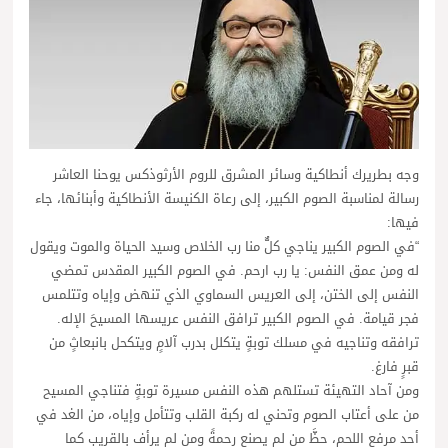
وجه بطريرك أنطاكية وسائر المشرق للروم الأرثوذكس يوحنا العاشر
رسالة لمناسبة الصوم الكبير، إلى رعاة الكنيسة الأنطاكية وأبنائها، جاء
فيها:
“في الصوم الكبير يناجي كلٌّ منا رب الخلاص وسيد الحياة والموت ويقول
له ومن عمق النفس: يا رب ارحم. في الصوم الكبير المقدس تمضي
النفس إلى الختن، إلى العريس السماوي الذي تنهض وإياه وتتلمس
فجر قيامة. في الصوم الكبير ترافق النفس عريسها المسيحَ الإله.
ترافقه وتناجيه في مسلك توبةٍ يتكلل بدرب آلامٍ ويتكحل بانبعاثٍ من
قبرٍ فارغ.
ومن آحاد التهيئة تستلهم هذه النفس مسيرة توبةٍ فتناجي المسيح
من على أعتاب الصوم وتحني له ركبة القلب وتتأمل وإياه، من الغد في
أحد مرفع اللحم، حظَّ من لم يصنع رحمةً ومن لم يرأف بالقريب كما