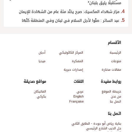
مستقبلًا يليق بلبنان*
مزار شهداء المكسيك: صرح يخلّد مئة عام من الشهادة للإيمان
عبد الساتر : صلّوا لأجل السلام في لبنان وفي المنطقة كلّها
الأقسام
الرئيسية
المركز الكاثوليكي
أديان
منوعات
المفكرة
ميديا
مقالات مختارة
إصدارات حبرية
روابط مفيدة
اللغات
مواقع صديقة
خريطة الموقع
عربي
الفاتيكان
من نحن
English
بكركي
اتصل بنا
Française
اتصل بنا
بناية رياض أبو جودة - الطابق الثاني
جل الديب الشارع الرئيسي