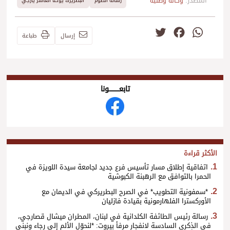
المصدر:
وكالة وطنية
رسالة الصوم
البطريرك يوحنا العاشر يازجي
Twitter
Facebook
WhatsApp
إرسال
طباعة
تابعــــــــــونا
الأكثر قراءة
اتفاقية إطلاق مسار تأسيس فرع جديد لجامعة سيدة اللويزة في
الحمرا بالتوافق مع الرهبنة الكبوشية
*سمفونية التطويب* في الصرح البطريركي في الديمان مع
الأوركسترا الفلهارمونية بقيادة فازليان
رسالة رئيس الطائفة الكلدانية في لبنان، المطران ميشال قصارجي،
في الذكرى السادسة لانفجار مرفأ بيروت: *لنحوّل الألم إلى رجاء ونبني