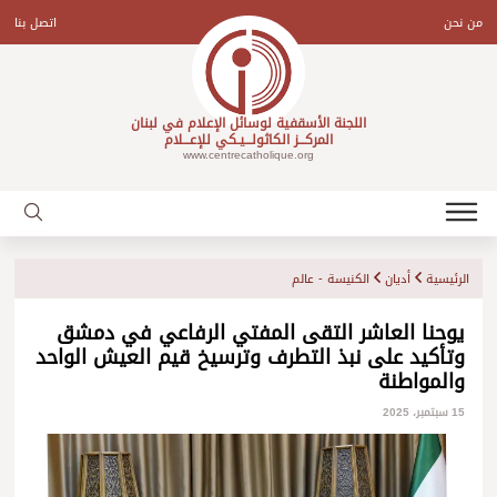
Ski
t
من نحن
اتصل بنا
conten
اللجنة الأسقفية لوسائل الإعلام في لبنان
المركـــز الكاثولـــيـكي للإعـــلام
www.centrecatholique.org
الرئيسية
أديان
الكنيسة - عالم
يوحنا العاشر التقى المفتي الرفاعي في دمشق
وتأكيد على نبذ التطرف وترسيخ قيم العيش الواحد
والمواطنة
15 سبتمبر، 2025