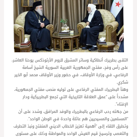
التقى بطريرك أنطاكية وسائر المشرق للروم الأرثوذكس يوحنا العاشر،
على رأس وفدٍ، مفتيَ الجمهورية العربية السورية الشيخ أسامة
الرفاعي، في وزارة الأوقاف، في حضور وزير الأوقاف محمد أبو الخير
شكري.
وهنأ البطريرك المفتي الرفاعي على توليه منصب مفتي الجمهورية،
مشدداً على “عمق العلاقة التاريخية التي تجمع البطريركية ودار
الإفتاء”.
من جهته رحب الرفاعي بالبطريرك والوفد المرافق، وشدد على أن
“المسلمين والمسيحيين هم عائلة واحدة في الوطن الواحد”.
وتطرق اللقاء إلى “أهمية تعزيز الخطاب الديني المنفتح ونبذ التطرف
والتعصب وترسيخ قيم العيش الواحد والمواطنة وذلك على مستوى