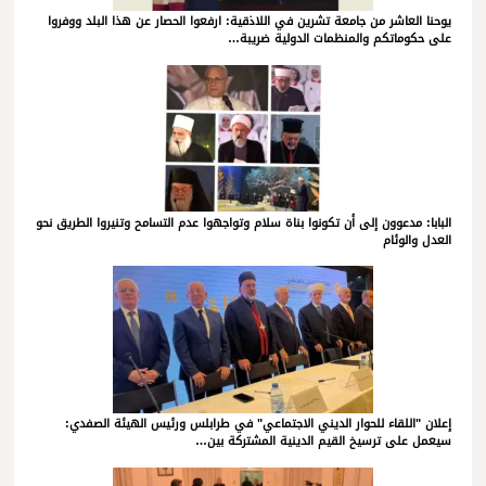
يوحنا العاشر من جامعة تشرين في اللاذقية: ارفعوا الحصار عن هذا البلد ووفروا
على حكوماتكم والمنظمات الدولية ضريبة…
البابا: مدعوون إلى أن تكونوا بناة سلام وتواجهوا عدم التسامح وتنيروا الطريق نحو
العدل والوئام
إعلان "اللقاء للحوار الديني الاجتماعي" في طرابلس ورئيس الهيئة الصفدي:
سيعمل على ترسيخ القيم الدينية المشتركة بين…