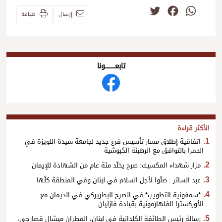
Twitter
Facebook
WhatsApp
إرسال
طباعة
تابعــــــــــونا
الأكثر قراءة
اتفاقية إطلاق مسار تأسيس فرع جديد لجامعة سيدة اللويزة في
الحمرا بالتوافق مع الرهبنة الكبوشية
مزار شهداء المكسيك: صرح يخلّد مئة عام من الشهادة للإيمان
عبد الساتر : صلّوا لأجل السلام في لبنان وفي المنطقة كلّها
*سمفونية التطويب* في الصرح البطريركي في الديمان مع
الأوركسترا الفلهارمونية بقيادة فازليان
رسالة رئيس الطائفة الكلدانية في لبنان، المطران ميشال قصارجي،