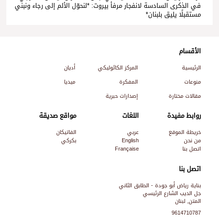
في الذكرى السادسة لانفجار مرفأ بيروت: *لنحوّل الألم إلى رجاء ونبني
مستقبلًا يليق بلبنان*
الأقسام
الرئيسية
المركز الكاثوليكي
أديان
منوعات
المفكرة
ميديا
مقالات مختارة
إصدارات حبرية
روابط مفيدة
اللغات
مواقع صديقة
خريطة الموقع
عربي
الفاتيكان
من نحن
English
بكركي
اتصل بنا
Française
اتصل بنا
بناية رياض أبو جودة - الطابق الثاني
جل الديب الشارع الرئيسي
المتن, لبنان
9614710787