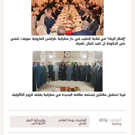
*إفطار الرجاء* في قلاية الصليب في دار مطرانية طرابلس المارونية سويف: نتمنى
على الحكومة ان تعيد للبنان عافيته
فرحا استقبل مهنئين بتسلمه مهامه الجديدة في مطرانية بعلبك للروم الكاثوليك
المصدر:
وكالة
البطريرك يوحنا العاشر
بطريركية الروم
وطنية
يازجي
الأرثوذكس