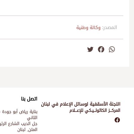
المصدر:
وكالة وطنية
Twitter
Facebook
WhatsApp
اتصل بنا
اللجنة الأسقفية لوسائل الإعلام في لبنان
المركـــز الكاثولـــيـكي للإعـــلام
بناية رياض أبو جودة -
الثاني
جل الديب الشارع الر
المتن, لبنان