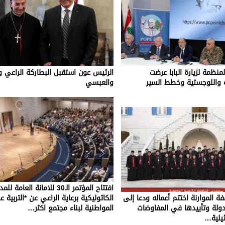
لمنظمة لزيارة البابا عرضت
الرئيس عون استقبل البطاركة الراعي و
ية واللوجستية وخطط السير
والعبسي
افتتاح المؤتمر الـ30 للامانة العامة
 الموارنة اختتم أعماله ودعا إلى
الكاثوليكية برعاية الراعي عن *التربية ع
دولة وتأييدها في المفاوضات
المواطنية لبناء مجتمع اكثر…
ائيلية…