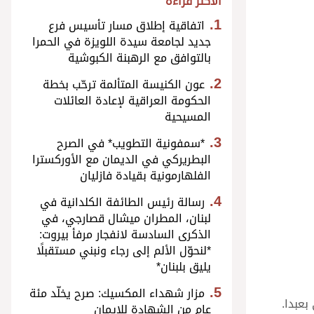
الأكثر قراءة
اتفاقية إطلاق مسار تأسيس فرع
جديد لجامعة سيدة اللويزة في الحمرا
بالتوافق مع الرهبنة الكبوشية
عون الكنيسة المتألمة ترحّب بخطة
الحكومة العراقية لإعادة العائلات
المسيحية
*سمفونية التطويب* في الصرح
البطريركي في الديمان مع الأوركسترا
الفلهارمونية بقيادة فازليان
رسالة رئيس الطائفة الكلدانية في
لبنان، المطران ميشال قصارجي، في
الذكرى السادسة لانفجار مرفأ بيروت:
*لنحوّل الألم إلى رجاء ونبني مستقبلًا
يليق بلبنان*
مزار شهداء المكسيك: صرح يخلّد مئة
بعبدا.
عام من الشهادة للإيمان