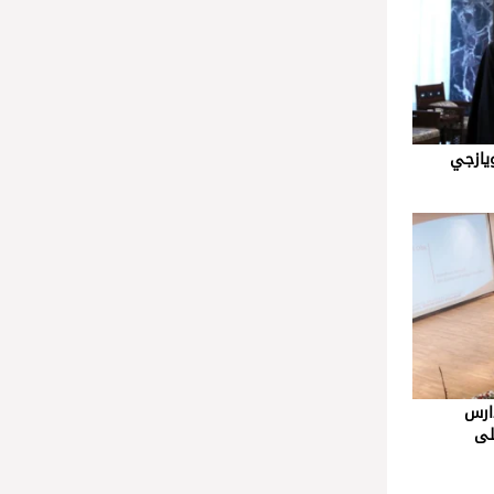
يازجي
 للمدارس
لى