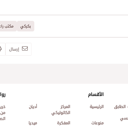
بكركي
مكتب راع
إرسال
الأقسام
روا
 الطابق
الرئيسية
المركز
أديان
خري
الكاثوليكي
من 
ئيسي
اتصل
منوعات
المفكرة
ميديا