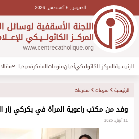
Ski
t
الخميس, 6 أغسطس, 2026
conten
اللجنة الأسقفية لوسائل ال
المركـــز الكاثولـــيـكي للإعـــلا
www.centrecatholique.org
الرئيسية
المركز الكاثوليكي
أديان
منوعات
المفكرة
مقالا
ميديا
الرئيسية
منوعات
متفرقات
وفد من مكتب راعوية المرأة في بكركي زار الل
11 أبريل، 2025