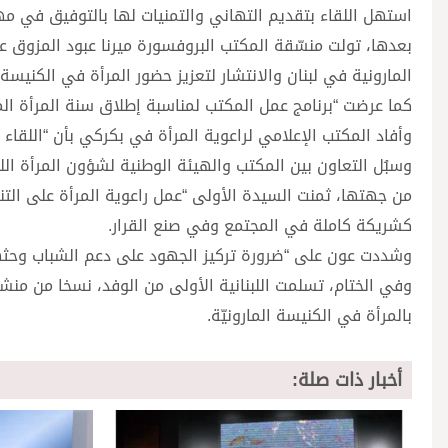
استهل اللقاء بتقديم التهاني والتمنيات لها بالتوفيق في مها
بعدها، تولت منسّقة المكتب البروفسورة ميرنا عبود المزوق ع
المارونية في لبنان والانتشار لتعزيز حضور المرأة في الكنيسة 
كما عرضت “برنامج عمل المكتب لمناسبة إطلاق سنة المرأة المارون
وأفاد المكتب الإعلامي لراعوية المرأة في بكركي بأن “اللقاء
وسبُل التعاون بين المكتب والهيئة الوطنية لشؤون المرأة الل
من جهتها، ثمنت السيدة الأولى “عمل راعوية المرأة على التنش
كشريكة كاملة في المجتمع وفي صنع القرار.
وشددت عون على “ضرورة تركيز الجهود على دعم الشباب وحثهم
وفي الختام، تسلمت اللبنانية الأولى من الوفد، نسخا من من
بالمرأة في الكنيسة المارونيّة.
أخبار ذات صلة: