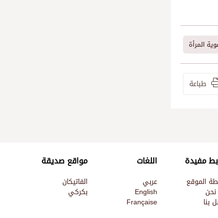
وية المرأة
طباعة
بط مفيدة
اللغات
مواقع صديقة
طة الموقع
عربي
الفاتيكان
نحن
English
بكركي
 بنا
Française