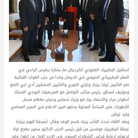
استقبل البطريرك الماروني الكردينال مار بشارة بطرس الراعي في
المقر البطريركي الصيفي في الديمان وفدا من حزب القوات اللبنانية
ضم النائبين غياث يزبك وايلي الخوري والنائبين السابقين آدي ابي اللمع
وجوزيف اسحاق، رئيس مكتب التواصل مع المرجعيات الروحي الاستاذ
انطوان مراد والاعضاء بيار ضو وزياد شماس وعرض معهم مجمل
التطورات على الساحة المحلية بحضور امين الاعلام في الصرح المحامي
وليد غياض.
وبعد اللقاء تحدث النائب يزبك باسم الوفد وقال: تشرفنا اليوم بزيارة
غبطة البطريرك موفدين من قبل رئيس الحزب الدكتور سمير جعجع اولا
لدعوته لرعاية قداس الشهداء السنوي في الاحد الاول من ايلول وقد