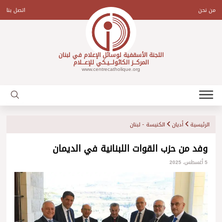
Ski
t
من نحن
اتصل بنا
conten
اللجنة الأسقفية لوسائل الإعلام في لبنان
المركـــز الكاثولـــيـكي للإعـــلام
www.centrecatholique.org
الرئيسية
أديان
الكنيسة - لبنان
وفد من حزب القوات اللبنانية في الديمان
5 أغسطس، 2025