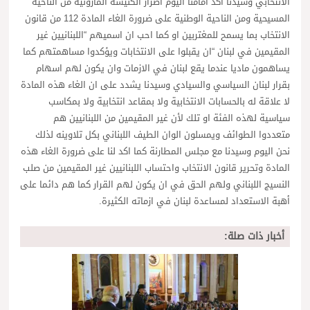
الانتخابي وسيدنا اكد امامنا اليوم اصرار الكنيسة المارونية من الناحية
المسيحية ومن الناحية الوطنية على ضرورة الغاء المادة 112 من قانون
الانتخاب بما يسمح للمغتربين او كما احب ان اسميهم “اللبنانيين غير
المقيمين في لبنان “ان يقبلوا على الانتخابات ويؤكدوا مساهمتهم كما
يساهمون ماديا عندما يقع لبنان في الازمات وان يكون لهم اسهام
بقرار لبنان السياسي والسيادي وسيدنا يشدد على ان الغاء هذه المادة
لا علاقة له بالحسابات الانتخابية ولا بمقاعد انتخابية ولا بمكاسب
سياسية لهذه الفئة او تلك لأن غير المقيمين من اللبنانيين هم
متعددوا الطوائف ويمسلون الوان الطيف اللبناني بكل تلاوينه لذلك
نحن اليوم وسيدنا مع مجلس المطارنة كما اكد لنا على ضرورة الغاء هذه
المادة وتحرير قانون الانتخاب واحتساب اللبنانيين غير المقيمين من صلب
النسيج اللبناني ولهم الحق في ان يكون لهم القرار كما هم دائما على
أهبة الاستعداد لمساعدة لبنان في ازماته الكثيرة.
أخبار ذات صلة: