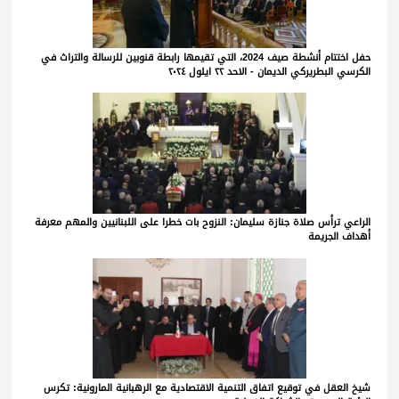
حفل اختتام أنشطة صيف 2024، التي تقيمها رابطة قنوبين للرسالة والتراث في
الكرسي البطريركي الديمان - الاحد ٢٢ ايلول ٢٠٢٤
الراعي ترأس صلاة جنازة سليمان: النزوح بات خطرا على اللبنانيين والمهم معرفة
أهداف الجريمة
شيخ العقل في توقيع اتفاق التنمية الاقتصادية مع الرهبانية المارونية: تكرس