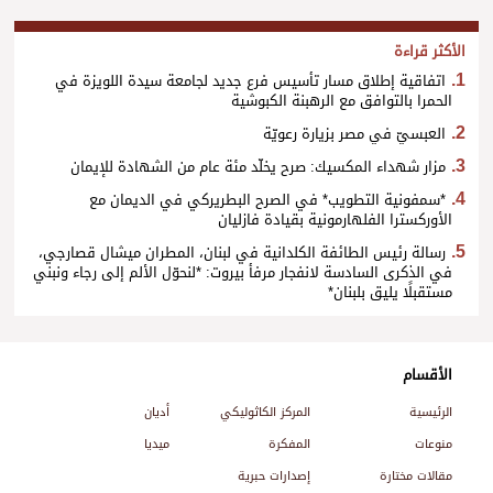
الأكثر قراءة
اتفاقية إطلاق مسار تأسيس فرع جديد لجامعة سيدة اللويزة في
الحمرا بالتوافق مع الرهبنة الكبوشية
العبسيّ في مصر بزيارة رعويّة
مزار شهداء المكسيك: صرح يخلّد مئة عام من الشهادة للإيمان
*سمفونية التطويب* في الصرح البطريركي في الديمان مع
الأوركسترا الفلهارمونية بقيادة فازليان
رسالة رئيس الطائفة الكلدانية في لبنان، المطران ميشال قصارجي،
في الذكرى السادسة لانفجار مرفأ بيروت: *لنحوّل الألم إلى رجاء ونبني
مستقبلًا يليق بلبنان*
الأقسام
الرئيسية
المركز الكاثوليكي
أديان
منوعات
المفكرة
ميديا
مقالات مختارة
إصدارات حبرية