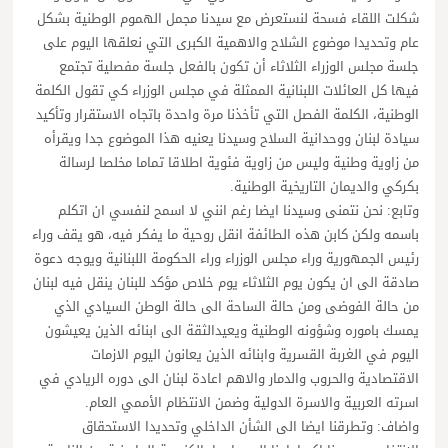
شكلت اللقاء فسحة لنستعرض مع سيدنا مجمل الهموم الوطنية بشكل
عام وتحديدا موضوع الشلاح والاهمية الكبرى التي نعلقها اليوم على
جلسة مجلس الوزراء الثلاثاء أن تكون بالفعل جلسة مفصلية تجتمع
فيها كل العائلات اللبنانية الممثلة في مجلس الوزراء كي تقول الكلمة
الوطنية، الكلمة الفصل التي تأخذنا مرة واحدة باتجاه الاستقرار وتأكيد
سيادة لبنان ووحدانية السلاح وسيدنا يعنيه هذا الموضوع جدا ويقرأه
من زاوية وطنية وليس من زاوية فئوية اطلاقا تماما مخلصا لرسالة
بكركي والديمان التاريخية الوطنية.
وتابع: نحن نتمنى وسيدنا ايضا رغم انني لا اسمح لنفسي ان اتكلم
باسمه ولكن كابن هذه الطائفة انقل روحية ما يفكر فيه، هو يقف وراء
رئيس الجمهورية وراء مجلس الوزراء وراء الحكومة اللبنانية ويوجه دعوة
صادقة الى ان يكون يوم الثلاثاء يوم خلاص مؤكد للبنان ينقل فيه لبنان
من حالة الفوضى ومن حالة الساحة الى حالة الوطن السيادي الذي
يمسك باموره وشؤونه الوطنية ويعيدالثقة الى ابنائه الذين يعيشون
اليوم في الغربة القسرية وابنائه الذين يعانون اليوم الازمات
الاقتصادية والحروب والدمار والاهم اعادة لبنان الى دوره الريادي في
اسرته العربية والاسرة الدولية وضمن الانتظام الأممي العام.
واضاف: وتطرقنا ايضا الى الشأن الداخلي وتحديدا الاستحقاق