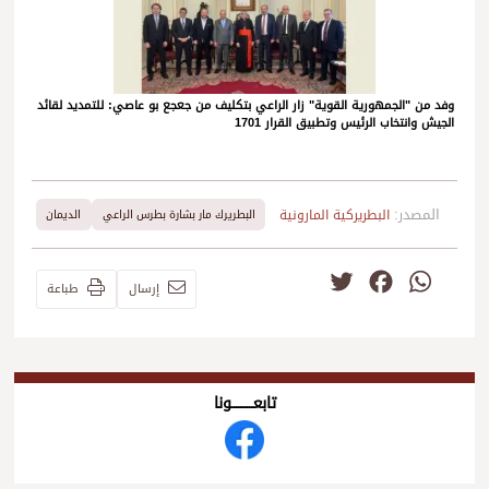
وفد من "الجمهورية القوية" زار الراعي بتكليف من جعجع بو عاصي: للتمديد لقائد
الجيش وانتخاب الرئيس وتطبيق القرار 1701
المصدر:
البطريركية المارونية
البطريرك مار بشارة بطرس الراعي
الديمان
Twitter
Facebook
WhatsApp
إرسال
طباعة
تابعــــــــــونا