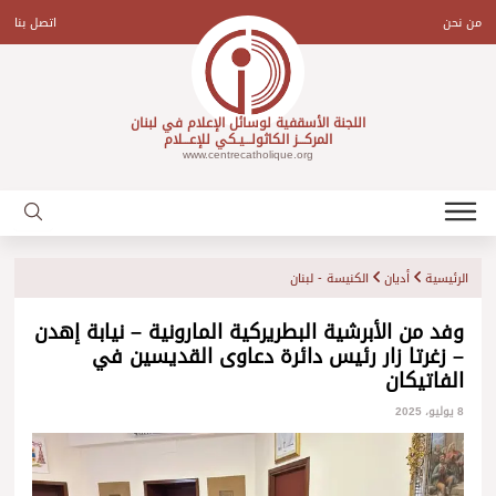
Ski
t
من نحن
اتصل بنا
conten
اللجنة الأسقفية لوسائل الإعلام في لبنان
المركـــز الكاثولـــيـكي للإعـــلام
www.centrecatholique.org
الرئيسية
أديان
الكنيسة - لبنان
وفد من الأبرشية البطريركية المارونية – نيابة إهدن
– زغرتا زار رئيس دائرة دعاوى القديسين في
الفاتيكان
8 يوليو، 2025