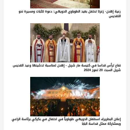
رعية إهدن- زغرتا تحتفل بعيد الطوباوي الدويهي: دعوة للثبات ومسيرة نحو
التقديس
نفاع ترأس قداسا في كنيسة مار شربل - إهدن لمناسبة تدشينها وعيد القديس
شربل السبت 20 تموز 2024
إعلان البطريرك اسطفان الدويهي طوباوياً في احتفال في بكركي برئاسة الراعي
وبمشاركة ممثل قداسة البابا