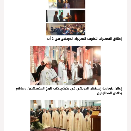
إطلاق التحضيرات لتطويب البطريرك الدويهي في 2 آب
إعلان طوباوية إسطفان الدويهي في بكركي:كتب تاريخ المضطهدين وساهم
بخلاص المظلومين