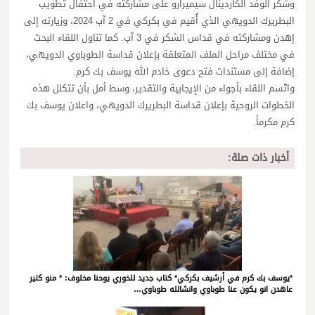
وشكر الوفد الكاردينال سيميرارو على مشاركته في احتفال تطويب
البطريرك الدويهي الذي أُقيم في بكركي في 2 آب 2024، وزيارته إلى
إهدن ومشاركته في قداس الشكر في 3 آب. كما تناول اللقاء البحث
في مختلف مراحل الملف المتعلقة بإعلان قداسة الطوباوي الدويهي،
إضافة إلى مستندات فتح دعوى خادم الله يوسف بك كرم.
واتّسم اللقاء بأجواء من الإيجابية والتقدير، وسط أمل بأن تتكلل هذه
الخطوات الروحية بإعلان قداسة البطريرك الدويهي، واعلان يوسف بك
كرم مكرماً.
أخبار ذات صلة:
*يوسف بك كرم في أرشيف بكركي* كتاب جديد للخوري يوحنا مخلوف: * منو كتير
عاهدن انو يكون عنا طوباوي وانشالله طوباوي…