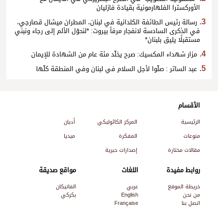
الأوركسترا الفلهارمونية بقيادة فازليان
رسالة رئيس الطائفة الكلدانية في لبنان، المطران ميشال قصارجي،
في الذكرى السادسة لانفجار مرفأ بيروت: *لنحوّل الألم إلى رجاء ونبني
مستقبلًا يليق بلبنان*
مزار شهداء المكسيك: صرح يخلّد مئة عام من الشهادة للإيمان
عبد الساتر : صلّوا لأجل السلام في لبنان وفي المنطقة كلّها
الأقسام
الرئيسية
المركز الكاثوليكي
أديان
منوعات
المفكرة
ميديا
مقالات مختارة
إصدارات حبرية
روابط مفيدة
اللغات
مواقع صديقة
خريطة الموقع
عربي
الفاتيكان
من نحن
English
بكركي
اتصل بنا
Française