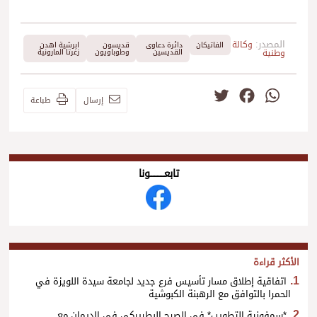
المصدر:
وكالة
الفاتيكان
دائرة دعاوى
قديسون
ابرشية اهدن
وطنية
القديسين
وطوباويون
زغرتا المارونية
Twitter
Facebook
WhatsApp
إرسال
طباعة
تابعــــــــــونا
الأكثر قراءة
اتفاقية إطلاق مسار تأسيس فرع جديد لجامعة سيدة اللويزة في
الحمرا بالتوافق مع الرهبنة الكبوشية
*سمفونية التطويب* في الصرح البطريركي في الديمان مع