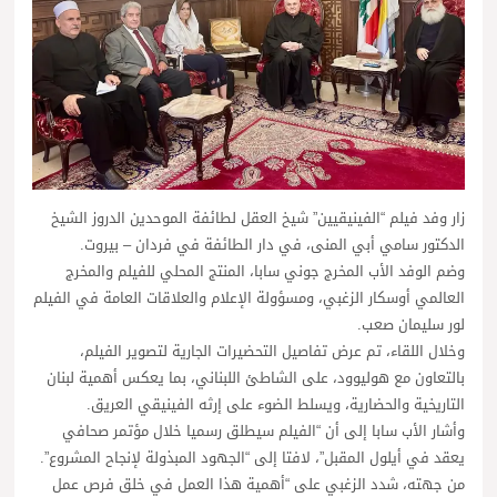
زار وفد فيلم “الفينيقيين” شيخ العقل لطائفة الموحدين الدروز الشيخ
الدكتور سامي أبي المنى، في دار الطائفة في فردان – بيروت.
وضم الوفد الأب المخرج جوني سابا، المنتج المحلي للفيلم والمخرج
العالمي أوسكار الزغبي، ومسؤولة الإعلام والعلاقات العامة في الفيلم
لور سليمان صعب.
وخلال اللقاء، تم عرض تفاصيل التحضيرات الجارية لتصوير الفيلم،
بالتعاون مع هوليوود، على الشاطئ اللبناني، بما يعكس أهمية لبنان
التاريخية والحضارية، ويسلط الضوء على إرثه الفينيقي العريق.
وأشار الأب سابا إلى أن “الفيلم سيطلق رسميا خلال مؤتمر صحافي
يعقد في أيلول المقبل”، لافتا إلى “الجهود المبذولة لإنجاح المشروع”.
من جهته، شدد الزغبي على “أهمية هذا العمل في خلق فرص عمل