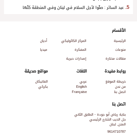
عبد الساتر : صلّوا لأجل السلام في لبنان وفي المنطقة كلّها
الأقسام
الرئيسية
المركز الكاثوليكي
أديان
منوعات
المفكرة
ميديا
مقالات مختارة
إصدارات حبرية
روابط مفيدة
اللغات
مواقع صديقة
خريطة الموقع
عربي
الفاتيكان
من نحن
English
بكركي
اتصل بنا
Française
اتصل بنا
بناية رياض أبو جودة - الطابق الثاني
جل الديب الشارع الرئيسي
المتن, لبنان
9614710787