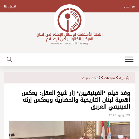
Ski
t
من نحن
اتصل بنا
conten
اللجنة الأسقفية لوسائل الإعلام في لبنان
المركـــز الكاثولـــيـكي للإعـــلام
www.centrecatholique.org
الرئيسية
منوعات
ثقافة / تراث
وفد فيلم *الفينيقيين* زار شيخ العقل: يعكس
أهمية لبنان التاريخية والحضارية ويعكس إرثه
الفينيقي العريق
23 يوليو، 2025