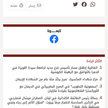
Twitter
Facebook
WhatsApp
إرسال
طباعة
تابعــــــــــونا
الأكثر قراءة
اتفاقية إطلاق مسار تأسيس فرع جديد لجامعة سيدة اللويزة في
الحمرا بالتوافق مع الرهبنة الكبوشية
مزار شهداء المكسيك: صرح يخلّد مئة عام من الشهادة للإيمان
*سمفونية التطويب* في الصرح البطريركي في الديمان مع
الأوركسترا الفلهارمونية بقيادة فازليان
رسالة رئيس الطائفة الكلدانية في لبنان، المطران ميشال قصارجي،
في الذكرى السادسة لانفجار مرفأ بيروت: *لنحوّل الألم إلى رجاء ونبني
مستقبلًا يليق بلبنان*