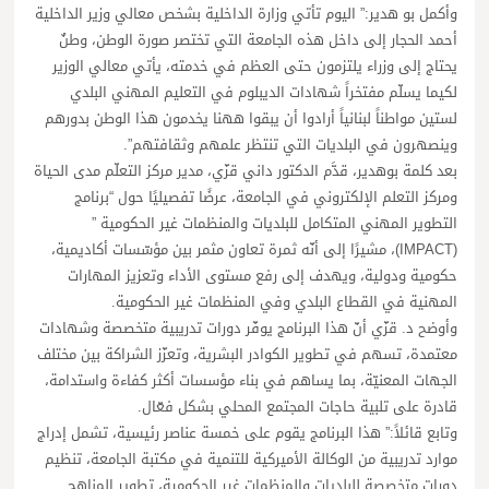
وأكمل بو هدير:” اليوم تأتي وزارة الداخلية بشخص معالي وزير الداخلية
أحمد الحجار إلى داخل هذه الجامعة التي تختصر صورة الوطن، وطنٌ
يحتاج إلى وزراء يلتزمون حتى العظم في خدمته، يأتي معالي الوزير
لكيما يسلّم مفتخراً شهادات الديبلوم في التعليم المهني البلدي
لستين مواطناً لبنانياً أرادوا أن يبقوا ههنا يخدمون هذا الوطن بدورهم
وينصهرون في البلديات التي تنتظر علمهم وثقافتهم”.
بعد كلمة بوهدير، قدَّم الدكتور داني قزّي، مدير مركز التعلّم مدى الحياة
ومركز التعلم الإلكتروني في الجامعة، عرضًا تفصيليًا حول “برنامج
التطوير المهني المتكامل للبلديات والمنظمات غير الحكومية ”
(IMPACT)، مشيرًا إلى أنّه ثمرة تعاون مثمر بين مؤسّسات أكاديمية،
حكومية ودولية، ويهدف إلى رفع مستوى الأداء وتعزيز المهارات
المهنية في القطاع البلدي وفي المنظمات غير الحكومية.
وأوضح د. قزّي أنّ هذا البرنامج يوفّر دورات تدريبية متخصصة وشهادات
معتمدة، تسهم في تطوير الكوادر البشرية، وتعزّز الشراكة بين مختلف
الجهات المعنيّة، بما يساهم في بناء مؤسسات أكثر كفاءة واستدامة،
قادرة على تلبية حاجات المجتمع المحلي بشكل فعّال.
وتابع قائلاً:” هذا البرنامج يقوم على خمسة عناصر رئيسية، تشمل إدراج
موارد تدريبية من الوكالة الأميركية للتنمية في مكتبة الجامعة، تنظيم
دورات متخصصة للبلديات والمنظمات غير الحكومية، تطوير المناهج