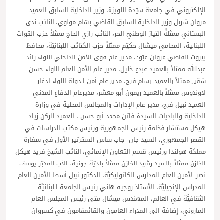
الإلكتروني في جامعة سيّدة اللويزة، وزير الداخلية السابق العميد
مروان شربل وزير الداخلية السابق القاضي بسّام مولوي، النائب ندى
البستاني ممثلةً التيارَ الوطنيّ الحر، النائب رازي الحاج ممثلاً حزب القوات
اللبنانية، المحامي ميشال حكيّم ممثلاً حزب الكتائب اللبنانيّة، محافظ
بيروت القاضي مروان عبّود، مدير عام قوى الأمن الداخلي اللواء رائد
عبدالله ممثلاً بالعميد عبدو خليل، مدير عام الأمن العام اللواء حسن
شقير ممثلاً بالعميد بسام فرح، مدير عام أمن الدولة اللواء ادغار
لاوندوس ممثلاً بالعميد ريمون أبو معشر، مديرعام الدفاع المدني
العميد نبيل فرح، مدير عام الإدارات والمجالس المحلية في وزارة
الداخلية والبلديات السيدة فاتن محمد أبو حسن ، العميد الركن زياد
هيكل مستشار فخامة رئيس الجمهورية ورئيس مكتب الدراسات في
القصر الجمهوري، السيد جان- جاب ساس السكرتير الأول في سفارة
مملكة هولندا ورئيس قسم التعاون الإنمائي، النائب الشيخ فريد هيكل
الخازن ممثلاً بالسيد رشيد الخازن ممثلاً بلديّة جونية، الأب المدبّر يوسف
نصر الأمين العام للمدارس الكاثوليكيَّة، الدكتور نبيل أسطا الأمين العام
للمدراس الإنجيليَّة، الأستاذ روجيه هاني رئيس الجامعة اللبنانيَّة
الثقافيَّة في العالم، المهندس ميشال متى رئيس المجلس العام
الماروني، إضافة الى المدراء العامون والقائمقامون في كسروان