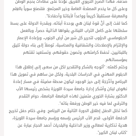
صدفة، فهذا الصرح التربوي العريق عوّدنا على عطاءات بحجم الوطن
وعلى كل ما يخدم المصلحة العامة وخير المجتمع. فلنصنع سوياً بالعِلم
والمعرفة مستقبلاً كريماً وواعداً لأبنائنا وأحفادنا”.
كما لفت إلى أنَّ قوة لبنان هي بوحدة أبنائه، وبقدرة الدولة على بسط
سلطتها على كامل التراب اللبناني بقواها الذاتية حصراً، وبالعمل
الدبلوماسي الدؤوب لتحرير كل شبر من أرض الجنوب، وبإعادة الإعمار
والإلتزام بالإصلاحات والشفافية والمحاسبة، توصلاً إلى بناء دولة تليق
باللبنانيين، تحفظ كرامتهم، وتصون حقوقهم، وتستعيد ثقتهم
بمؤسساتهم.
وختم كلمته: “أتوجه بالشكر والتقدير لكل من سعى إلى إطلاق هذا
الدبلوم المهني في الدراسات البلدية، ولكل من ساهم في تمويل هذا
البرنامج وأخْرَجَهُ إلى حيز الوجود ليكون محطة مضيئة في مسار إعادة
نهوض لبنان وأشكر إدارة جامعة سيدة اللويزة بشخص رئيسها الأب
الدكتور بشارة الخوري متمنين لهذه الجامعة الجامعة، دوام التقدم
والترقي لما فيه خير الوطن ورفعة بنائه”.
كما تخلل الحفل إطلاق الدورة الثانية من البرنامج. وفي ختام حفل تخريج
الدفعة الأولى، قدم الأب الرئيس بإسمه وبإسم جامعة سيدة اللويزة،
هدية تذكارية لمعالي وزير الداخلية والبلديات أحمد الحجار عبارة عن
“كتاب لبنان الكبير”.