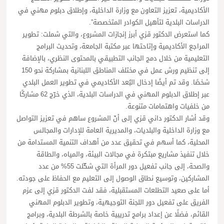
الأكاديمية، تعزيز التعاون مع وزارة الداخلية، وإطلاق دبلوم مهني في
الدراسات البلدية لتأهيل الكوادر المتخصصة”.
كما استعرض الدكتور قزي أبرز إنجازات المشروع، والتي شملت: تطوير
المراجع الأكاديمية وإتاحتها عبر مكتبة الجامعة، وتحديث البرامج
التعليمية من خلال دمج الجانب التطبيقي بالمحتوى النظري، بالإضافة
إلى تنظيم ورش عمل في مختلف المناطق اللبنانية بمشاركة نحو 150
شخصًا. وقد تم أيضًا إدخال البُعد الأكاديمي في تطوير العمل البلدي
عبر إطلاق الدبلوم المهني في الدراسات البلدية، الذي خرّج 62 مشاركًا
من خلفيات واهتمامات متنوعة.
وقد أشار الدكتور داني قزي إلى أنّ المشروع ساهم في تعزيز التواصل
مع وزارة الداخلية والبلديات، والمديرية العامة للإدارات والمجالس
المحلية، كما أسهم في تحقيق عدد من أهداف التنمية المستدامة من
خلال تنفيذ مشاريع مبتكرة في مجالات البيئة، والمياه، والطاقة
والصحة، إلى جانب تفعيل دور المرأة التي شكّلت 55% من عدد
المشاركين، وتوسيع نطاق الوصول إلى التعليم مع الحفاظ على جودته.
أما على صعيد التطلعات المستقبلية، فقد لفت الدكتور قزي إلى عزم
الفريق على تفعيل دور اللجنة التوجيهية، وتطوير الدبلوم المهني
القائم، فضلًا عن إعداد برامج تدريبية خاصة بالشرطة البلدية، وبرامج