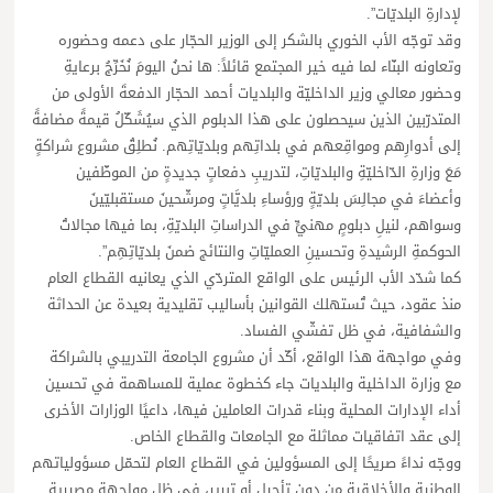
لإدارةِ البلديّات”.
وقد توجّه الأب الخوري بالشكر إلى الوزير الحجّار على دعمه وحضوره
وتعاونه البنّاء لما فيه خير المجتمع قائلاً: ها نحنُ اليومَ نُخَرِّجُ برعايةِ
وحضور معالي وزير الداخليّة والبلديات أحمد الحجّار الدفعةَ الأولى من
المتدرّبين الذين سيحصلون على هذا الدبلوم الذي سيُشَكّلُ قيمةً مضافةً
إلى أدوارِهم ومواقِعهم في بلداتِهم وبلديّاتِهم. نُطلِقُ مشروع شراكةٍ
مَعَ وزارةِ الدّاخليّةِ والبلديّاتِ، لتدريبِ دفعاتٍ جديدةٍ من الموظّفين
وأعضاءَ في مجالِسَ بلديّةٍ ورؤساءِ بلديَّاتٍ ومرشّحينَ مستقبليّينَ
وسواهم، لنيلِ دبلومٍ مهنيٍّ في الدراساتِ البلديّةِ، بما فيها مجالاتُ
الحوكمةِ الرشيدةِ وتحسينِ العمليّاتِ والنتائج ضمنَ بلديّاتِهِم”.
كما شدّد الأب الرئيس على الواقع المتردّي الذي يعانيه القطاع العام
منذ عقود، حيث تُستهلك القوانين بأساليب تقليدية بعيدة عن الحداثة
والشفافية، في ظل تفشّي الفساد.
وفي مواجهة هذا الواقع، أكّد أن مشروع الجامعة التدريبي بالشراكة
مع وزارة الداخلية والبلديات جاء كخطوة عملية للمساهمة في تحسين
أداء الإدارات المحلية وبناء قدرات العاملين فيها، داعيًا الوزارات الأخرى
إلى عقد اتفاقيات مماثلة مع الجامعات والقطاع الخاص.
ووجّه نداءً صريحًا إلى المسؤولين في القطاع العام لتحمّل مسؤولياتهم
الوطنية والأخلاقية من دون تأجيل أو تبرير، في ظل مواجهة مصيرية