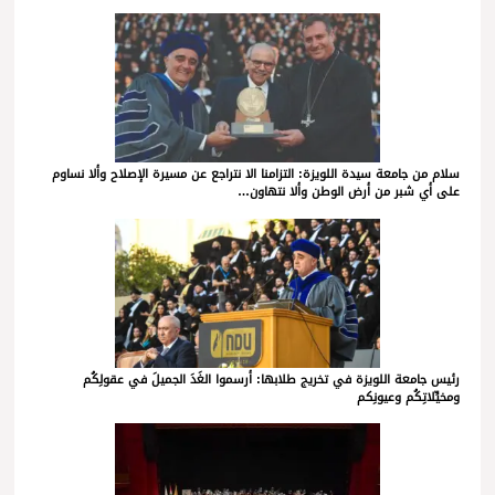
سلام من جامعة سيدة اللويزة: التزامنا الا نتراجع عن مسيرة الإصلاح وألا نساوم
على أي شبر من أرض الوطن وألا نتهاون…
رئيس جامعة اللويزة في تخريج طلابها: أرسموا الغَدَ الجميلَ في عقولِكُم
ومخيِّلاتِكُم وعيونِكم