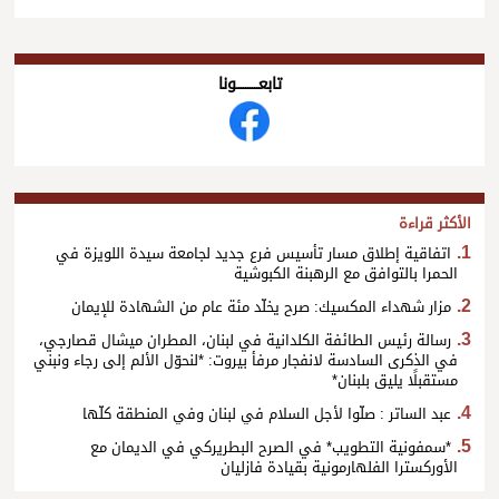
تابعــــــــــونا
الأكثر قراءة
اتفاقية إطلاق مسار تأسيس فرع جديد لجامعة سيدة اللويزة في
الحمرا بالتوافق مع الرهبنة الكبوشية
مزار شهداء المكسيك: صرح يخلّد مئة عام من الشهادة للإيمان
رسالة رئيس الطائفة الكلدانية في لبنان، المطران ميشال قصارجي،
في الذكرى السادسة لانفجار مرفأ بيروت: *لنحوّل الألم إلى رجاء ونبني
مستقبلًا يليق بلبنان*
عبد الساتر : صلّوا لأجل السلام في لبنان وفي المنطقة كلّها
*سمفونية التطويب* في الصرح البطريركي في الديمان مع
الأوركسترا الفلهارمونية بقيادة فازليان