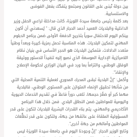
بين دولة تُبنى على القانون ومجتمع يتفكّك بفعل الفوضى
والاستنسابية.
بعد كلمة رئيس جامعة سيدة اللويزة، كانت مداخلة لراعي الحفل وزير
الداخلية والبلديات العميد أحمد الحجار الذي قال: ” يُسعدني أن أكون
بينكم اليوم للاحتفال سوياً بتخريج الدفعة الأولى ضمن برنامج الدبلوم
المهني لتمكين البلديات. هذه المناسبة تحمل رمزية كبيرة وبعداً وطنياً
متعدد الدلالات، فتمكين البلديات هو الحجر الأساس في بنيان نظام
اللامركزية الإدارية الموسعة الذي نصبو إليه تنفيذاً للدستور ووثيقة
الوفاق الوطني، والتزاماً بما ورد في البيان الوزاري لحكومة الإصلاح
والإنقاذ”.
وأكمل: “إنَّ البلدية تبقى المحرك المحوري لعملية التنمية المحلية التي
من شأنها تحقيق الإنماء المتوازن على المستوى الوطني، فالبلدية
مهما كبر أو صَغُرَ حجمها، تلعب دوراً فاعلاً في تقديم الخدمات الحيوية
واليومية للمواطنين ضمن النطاق البلدي. فمن خلال هذا البرنامج
الأكاديمي والمهني، يتم بناء القدرات البشرية للبلديات لتكون على قدر
المسؤولية الملقاة على عاتقها من جهة، ولتكون على قدر تطلُّعات
المواطنين وآمالهم من جهة أخرى”.
وتابع الوزير الحجار: “إنَّ وجودنا اليوم في جامعة سيدة اللويزة ليس