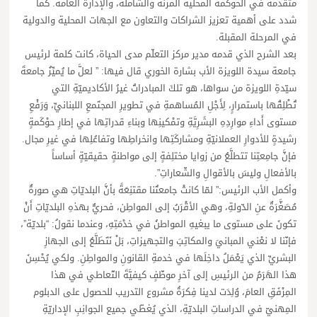
متقدمة في الحوكمة المحلية المرنة والشاملة، والإدارة العامة. كما
شدد على أهمية تعزيز الشراكات والتعاون مع الجهات المحلية والدولية
في المرحلة المقبلة.
بعد الشرح الذي قدمه مدير مركز التعلّم مدى الحياة، كانت كلمة لرئيس
جامعة سيدة اللويزة الأب بشارة الخوري قال فيها: ” لعلَّ ما يُميِّزُ جامعةَ
سيّدةِ اللويزة من سواها، هو تلكَ المبادراتُ غيرُ الأكاديميّةِ التي
تُطْلِقُها باستمرارٍ، لِأَجْلِ المُساهمةِ في تطويرِ المجتَمعِ اللبنانيِّ، وَرَفْعِ
مستوى أَداءِ موارِدِهِ البشَرِيَّةِ وتمْكينِها وبناءِ قدراتِها في إطارِ حوْكَمةٍ
رشيدةٍ للأدوارِ العملانيّةِ ومشاركَتِها وانخراطِها وتفاعُلِها في غيرِ مجال.
فإنَّ جامِعتِنا تتطلَّعُ من زوايا مختلِفةٍ إلى مواطنةٍ حقيقيّةٍ أساساً
بالأفعالِ وليسَ بالأقوالِ والشّعاراتِ”.
وأكمل الأب الرئيس:” لمّا كانتْ جامعتُنا مقتنِعَةً بأنَّ البلديّاتِ هي صورةٌ
مُصَغَّرَةٌ عنِ الدّولةِ، وهي الأقْرَبُ إلى المواطِن، فحريٌّ بهذهِ البلديّاتِ أَنْ
تكونَ على مستوى ما يبغيهِ المواطنُ في خدْمَتِهِ، وعندما نقولُ: “بلديّة”،
فإنّنا لا نعْني المبانيَ والمكاتِبَ والتجهيزاتِ، بَلْ نَتَطَلَّعُ إلى الجهازِ
البشريِّ الذي يَعْمَلُ داخِلَها في خدمةِ القانونِ والمواطِنِ. ولكي يُحْسِنَ
هذا الهَرَمُ من الرئيسِ إلى آخرِ موظّفٍ كيفيَّةَ التّعاطي في هذا
المِرْفَقِ العامَ، وُلِدَت لدينا فِكرَةُ مشروع التدريب للحصول على الدبلوم
المِهنيّ في الدراساتِ البلديّةِ، الذي يُغطّي جميع الجوانِبِ الإداريّةِ