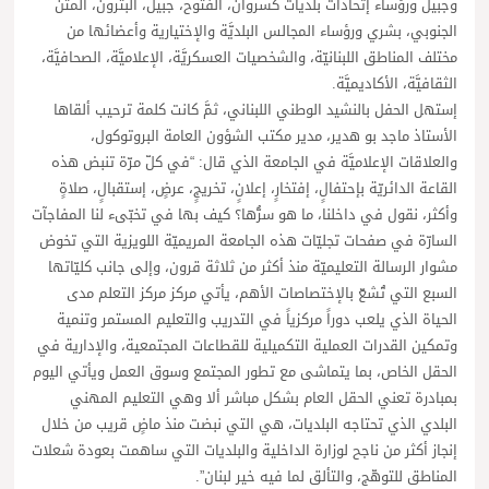
وجبيل ورؤساء إتحادات بلديات كسروان، الفتوح، جبيل، البترون، المتن
الجنوبي، بشري ورؤساء المجالس البلديَّة والإختيارية وأعضائها من
مختلف المناطق اللبنانيّة، والشخصيات العسكريَّة، الإعلاميَّة، الصحافيَّة،
الثقافيَّة، الأكاديميَّة.
إستهل الحفل بالنشيد الوطني اللبناني، ثمَّ كانت كلمة ترحيب ألقاها
الأستاذ ماجد بو هدير، مدير مكتب الشؤون العامة البروتوكول،
والعلاقات الإعلاميَّة في الجامعة الذي قال: “في كلّ مرّة تنبض هذه
القاعة الدائريّة بإحتفالٍ، إفتخارٍ، إعلانٍ، تخريجٍ، عرضٍ، إستقبالٍ، صلاةٍ
وأكثر، نقول في داخلنا، ما هو سرُّها؟ كيف بها في تخبّىء لنا المفاجآت
السارّة في صفحات تجليّات هذه الجامعة المريميّة اللويزية التي تخوض
مشوار الرسالة التعليميّة منذ أكثر من ثلاثة قرون، وإلى جانب كليّاتها
السبع التي تُشعّ بالإختصاصات الأهم، يأتي مركز مركز التعلم مدى
الحياة الذي يلعب دوراً مركزياً في التدريب والتعليم المستمر وتنمية
وتمكين القدرات العملية التكميلية للقطاعات المجتمعية، والإدارية في
الحقل الخاص، بما يتماشى مع تطور المجتمع وسوق العمل ويأتي اليوم
بمبادرة تعني الحقل العام بشكل مباشر ألا وهي التعليم المهني
البلدي الذي تحتاجه البلديات، هي التي نبضت منذ ماضٍ قريب من خلال
إنجاز أكثر من ناجح لوزارة الداخلية والبلديات التي ساهمت بعودة شعلات
المناطق للتوهّج، والتألق لما فيه خير لبنان”.