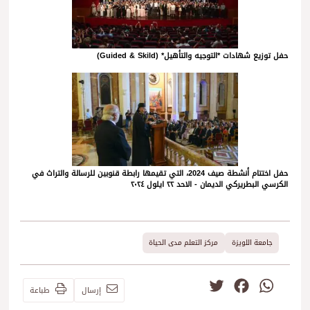
حفل توزيع شهادات *التوجيه والتأهيل* (Guided & Skild)
حفل اختتام أنشطة صيف 2024، التي تقيمها رابطة قنوبين للرسالة والتراث في
الكرسي البطريركي الديمان - الاحد ٢٢ ايلول ٢٠٢٤
جامعة اللويزة
مركز التعلم مدى الحياة
Twitter
Facebook
WhatsApp
إرسال
طباعة