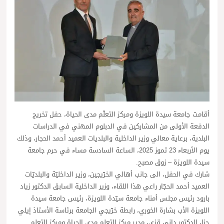
أقامت جامعة سيدة اللويزة ومركز التعلّم مدى الحياة، حفل تخريج
الدفعة الأولى من المشاركين في الدبلوم المهني في الدراسات
البلدية، برعاية معالي وزير الداخلية والبلديات العميد أحمد الحجار، وذلك
يوم الأربعاء 23 تموز 2025، الساعة السادسة مساء في حرم جامعة
سيدة اللويزة – زوق مصبح.
شارك في الحفل، الى جانب أهالي الخرّيجين، وزير الداخليّة والبلديّات
العميد أحمد الحجّار راعي هذا اللقاء، وزير الداخلية السابق الدكتور زياد
بارود رئيس مجلس أمناء جامعة سيّدة اللويزة، رئيس جامعة سيدة
اللويزة الأب بشارة الخوري، رابطة خرّيجي الجامعة برئاسة الأستاذ إيلي
حنا، الدكتور داني قزي، مدير مركز التعلم مدى الحياة ومركز التعلم