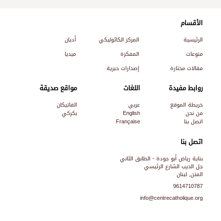
الأقسام
الرئيسية
المركز الكاثوليكي
أديان
منوعات
المفكرة
ميديا
مقالات مختارة
إصدارات حبرية
روابط مفيدة
اللغات
مواقع صديقة
خريطة الموقع
عربي
الفاتيكان
من نحن
English
بكركي
اتصل بنا
Française
اتصل بنا
بناية رياض أبو جودة - الطابق الثاني
جل الديب الشارع الرئيسي
المتن, لبنان
9614710787
info@centrecatholique.org