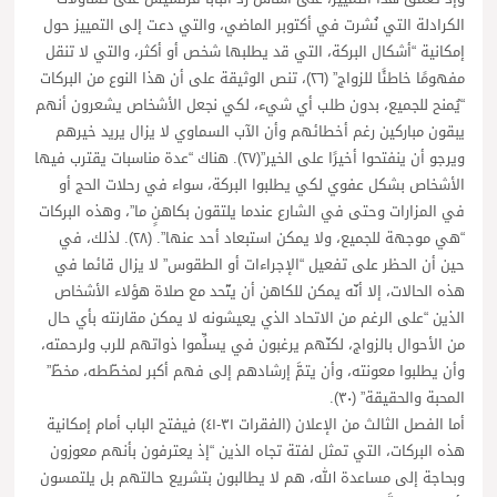
الكرادلة التي نُشرت في أكتوبر الماضي، والتي دعت إلى التمييز حول
إمكانية “أشكال البركة، التي قد يطلبها شخص أو أكثر، والتي لا تنقل
مفهومًا خاطئًا للزواج” (٢٦)، تنص الوثيقة على أن هذا النوع من البركات
“يُمنح للجميع، بدون طلب أي شيء، لكي نجعل الأشخاص يشعرون أنهم
يبقون مباركين رغم أخطائهم وأن الآب السماوي لا يزال يريد خيرهم
ويرجو أن ينفتحوا أخيرًا على الخير”(٢٧). هناك “عدة مناسبات يقترب فيها
الأشخاص بشكل عفوي لكي يطلبوا البركة، سواء في رحلات الحج أو
في المزارات وحتى في الشارع عندما يلتقون بكاهنٍ ما”، وهذه البركات
“هي موجهة للجميع، ولا يمكن استبعاد أحد عنها”. (٢٨). لذلك، في
حين أن الحظر على تفعيل “الإجراءات أو الطقوس” لا يزال قائما في
هذه الحالات، إلا أنّه يمكن للكاهن أن يتّحد مع صلاة هؤلاء الأشخاص
الذين “على الرغم من الاتحاد الذي يعيشونه لا يمكن مقارنته بأي حال
من الأحوال بالزواج، لكنّهم يرغبون في يسلِّموا ذواتهم للرب ولرحمته،
وأن يطلبوا معونته، وأن يتمَّ إرشادهم إلى فهم أكبر لمخطّطه، مخطّ”
المحبة والحقيقة” (٣٠).
أما الفصل الثالث من الإعلان (الفقرات ٣١-٤١) فيفتح الباب أمام إمكانية
هذه البركات، التي تمثل لفتة تجاه الذين “إذ يعترفون بأنهم معوزون
وبحاجة إلى مساعدة الله، هم لا يطالبون بتشريع حالتهم بل يلتمسون