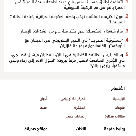
اتفاقية إطلاق مسار تأسيس فرع جديد لجامعة سيدة اللويزة في
الحمرا بالتوافق مع الرهبنة الكبوشية
عون الكنيسة المتألمة ترحّب بخطة الحكومة العراقية لإعادة العائلات
المسيحية
مزار شهداء المكسيك: صرح يخلّد مئة عام من الشهادة للإيمان
*سمفونية التطويب* في الصرح البطريركي في الديمان مع
الأوركسترا الفلهارمونية بقيادة فازليان
رسالة رئيس الطائفة الكلدانية في لبنان، المطران ميشال قصارجي،
في الذكرى السادسة لانفجار مرفأ بيروت: *لنحوّل الألم إلى رجاء ونبني
مستقبلًا يليق بلبنان*
الأقسام
الرئيسية
المركز الكاثوليكي
أديان
منوعات
المفكرة
ميديا
مقالات مختارة
إصدارات حبرية
روابط مفيدة
اللغات
مواقع صديقة