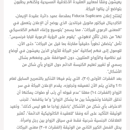
يعيشون وفقًا لمعايير العقيدة الأخلاقية المسيحية ولكنهم يطلبون
بتواضع أن ينالوا البركة.
يُفتتح إعلان Fiducia Suplicans بمقدمة عميد دائرة عقيدة الإيمان،
الكاردينال فيكتور مانويل فرنانديز، الذي يوضح أن الإعلان يتعمق في
“المعنى الرعوي للبركات”، مما يسمح “بتوسيع وإغناء الفهم الكلاسيكي
لها” من خلال تأمُّلٍ لاهوتي. “يقوم على الرؤية الرعوية للبابا فرنسيس”.
تأمل “يتضمّن تطوراً حقيقياً مقارنة بما قيل عن البركات” حتى الآن،
للوصول إلى فهم إمكانية “منح البركة للأزواج الذين يعيشون في أوضاع
غير نظامية والأزواج المثليين، دون الموافقة على وضعهم بشكل
رسمي أو تغيير تعليم الكنيسة الدائم حول الزواج بأي شكل من
الأشكال”.
بعد الفقرات الأولى (١-٣)، التي يتم فيها التذكير بالتصريح السابق لعام
٢٠٢١ والذي يتم الآن تعميقه وتجاوزه، يقدم الإعلان البركة في سر
الزواج (الفقرات ٤-٦) معلنا “عدم قبوله أي رتب أو صلوات يمكنها أن
تخلق التباسًا وتشويشًا بين ما يشكل الزواج” و”ما يناقضه”، لتجنب
الاعتراف بأي شكل من الأشكال “باعتبار زواجا ما هو ليس كذلك”. وتعيد
الوثيقة التأكيد على أنه وفقا “للعقيدة الكاثوليكية الدائمة”، تُعتبر
العلاقات الجنسية شرعية فقط في سياق الزواج بين رجل وامرأة.
يحلل الفصل الكبير الثاني من الوثيقة (الفقرات ٧-٣٠) معنى البركات