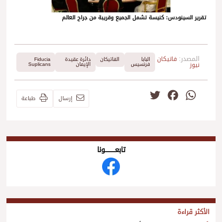
تقرير السينودس: كنيسة تشمل الجميع وقريبة من جراح العالم
المصدر:
فاتيكان
البابا
الفاتيكان
دائرة عقيدة
Fiducia
نيوز
فرنسيس
الإيمان
Suplicans
Twitter
Facebook
WhatsApp
إرسال
طباعة
تابعــــــــــونا
الأكثر قراءة