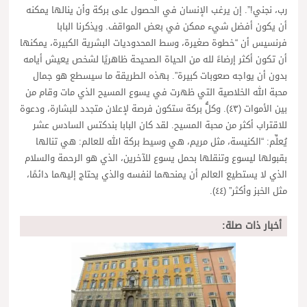
رب، نجني!”. إن يرغب الإنسان في الحصول على بركة وأن ينالها يمكنه
أن يكون أفضل شيء ممكن في بعض المواقف. ويذكرنا البابا
فرنسيس أن “خطوة صغيرة، وسط المحدوديات البشرية الكبيرة، يمكنها
أن تكون أكثر إرضاءً لله من الحياة الصحيحة ظاهريًا لشخص يعيش أيامه
بدون أن يواجه صعوبات كبيرة”. بهذه الطريقة ما سيسطع هو جمال
محبة الله الخلاصية التي ظهرت في يسوع المسيح الذي مات وقام من
بين الأموات (٤٣). وكلُّ بركة ستكون فرصة لإعلان متجدد للبشارة، ودعوة
للاقتراب أكثر من محبة المسيح. لقد كان البابا بندكتس السادس عشر
يُعلِّم: “الكنيسة، مثل مريم، هي وسيط بركة الله للعالم: هي تنالها
بقبولها ليسوع وتنقلها بحمل يسوع للآخرين، الذي هو الرحمة والسلام
الذي لا يستطيع العالم أن يمنحهما لنفسه والذي يحتاج إليهما دائمًا،
مثل الخبز وأكثر” (٤٤).
أخبار ذات صلة: