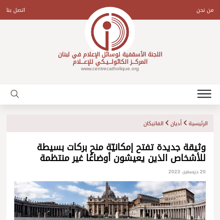
Ski
t
من نحن
اتصل بنا
conten
اللجنة الأسقفية لوسائل الإعلام في لبنان
المركـــز الكاثولـــيـكي للإعـــلام
www.centrecatholique.org
الرئيسية
أديان
الفاتيكان
وثيقة جديدة تفتح إمكانيّة منح بركات بسيطة
للأشخاص الذين يعيشون أوضاعًا غير منتظمة
20 ديسمبر، 2023