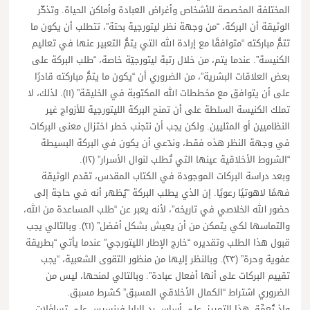
المختلفة المخصصة للأشخاص وأغراض العبادة وأماكن الحياة. وتذكّر
الوثيقة أن البركة، “من وجهة نظر ليتورجية بحتة”، تتطلب أن يكون ما
تتمُّ مباركته “متوافقًا مع إرادة الله التي يتمُّ التعبير عنها في تعاليم
الكنيسة”. عندما يتم، من خلال رتبة ليتورجيّة خاصة، “طلب البركة على
بعض العلاقات البشرية”، من الضروري أن “يكون ما يتمُّ مباركته قادرًا
على أن يتوافق مع مخططات الله المكتوبة في الخليقة” (١١). لذلك، لا
تملك الكنيسة السلطة على أن تمنح البركة الليتورجية للأزواج غير
النظاميين أو المثليين. ولكن يجب أن نتجنب خطر اختزال معنى البركات
في وجهة النظر هذه فقط، وندّعي أن يكون في البركة البسيطة
“الشروط الأخلاقية عينها التي تُطلب لنوال الأسرار” (١٢).
وبعد دراسة البركات الموجودة في الكتاب المقدس، تقدم الوثيقة
فهمًا لاهوتيًا رعويًا. إن الذي يطلب البركة “يُظهر أنه في حاجة إلى
حضور الله الخلاصي في تاريخه”، لأنه يعبر عن “طلب المساعدة من الله،
والتماسها لكي يتمكن من أن يعيش بشكل أفضل” (٢١). وبالتالي يجب
قبول هذا الطلب وتقديره “خارج الإطار الليتورجي” عندما يأتي “بطريقة
عفوية وحرة” (٢٣). وبالنظر إليها من منظور التقوى الشعبية، “يجب
تقييم البركات على أنها أفعال عبادة”. وبالتالي لمنحها، ليس من
الضروري اشتراط “الكمال الأخلاقي المسبق” كشرط مسبق.
وإذ تُعمِّق هذا التمييز، على أساس رد البابا فرنسيس على تساؤلات