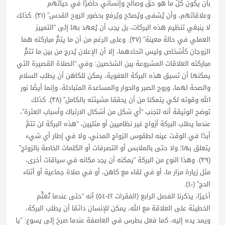
بأن يكون كلَّ ما هو حق وصالح وإنساني حاضرًا في حياتهم
وعلاقاتهم، وأن يُشفى ويُصحّح ويُرفع بحضور الروح القدس” (٣١). كذلك
لا ينبغي تنظيم هذه البركات، بل يجب أن يُعهد بها إلى “التمييز
العملي في حالة معينة” (٣٧). وعلى الرغم من أن ما يتمُّ مباركته هما
الزوجان كأشخاص وليس اتحادهما، إلا أن الإعلان يُدرج من بين ما تتمُّ
مباركته العلاقات المشروعة بين الشخصين: وفي “الصلاة القصيرة التي
يمكنها أن تسبق هذه البركة العفوية، يمكن للكاهن أن يطلب السلام
والصحة لهما، وروح الصبر والحوار والمساعدة المتبادلة، وإنما أيضًا نور
الله وقوته لكي يتمكنا من أن يحققا مشيئته بالكامل” (٣٨). كذلك
توضح الوثيقة أنه لتجنب “أي شكل من أشكال الارتباك وأسباب العثرة”،
عندما يطلب البركة أزواج غير نظاميين أو مثليين، “هذه البركة لن تتمَّ
أبدًا في الوقت عينه لطقوس الزواج المدني، ولا في إطار أي شيء
يتعلق بها؛ ولا حتى بالملابس أو التصرفات أو الكلمات الخاصة بالزواج”
(٣٩). وهذا النوع من البركة “يمكنه أن يجد مكانه في سياقات أخرى،
مثل زيارة مزار ما، أو في لقاء مع كاهن، أو في صلاة جماعية أو أثناء
الحج” (٤٠).
أخيرًا، يذكرنا الفصل الرابع (الفقرات ٤٢-٥٤) أنه “حتى عندما تُعتِّم
الخطيئة على العلاقة مع الله، يمكن للإنسان دائمًا أن يطلب البركة،
ويمد يده إليه، كما فعل بطرس في العاصفة عندما صرخ إلى يسوع: “يا