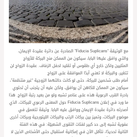
مع الوثيقة “Fiducia Suplicans” الصادرة عن دائرة عقيدة الإيمان،
والتي وافق عليها البابا، سيكون من الممكن منح البركة للأزواج
المثليين ولكن خارج أي طقوس أو تقليد لحفل الزفاف. عقيدة الزواج لن
تتغير، والبركة لا تعني أبدًا الموافقة على الزواج
أمام طلب شخصين للبركة، حتى لو كانت حالتهما الزوجية “غير منتظمة”،
سيكون من الممكن للكاهن أن يوافق، ولكن عليه أن يتجنب أن تحتوي
بادرة القرب الرعوية هذه على عناصر تشبه ولو من بعيد رتبة الزواج. هذا
ما ورد في إعلان Fiducia Suplicans حول المعنى الرعوي للبركات، الذي
أصدرته دائرة عقيدة الإيمان ووافق عليه البابا. وثيقة تتعمق في
موضوع البركات، وتميز بين بركات الرتب والبركات الليتورجية وبركات أخرى
عفوية تشبه إلى حد كبير لفتات التقوى الشعبيّة: في هذه الفئة
الثانية تحديدًا، نتأمّل الآن في إمكانية استقبال حتى الأشخاص الذين لا