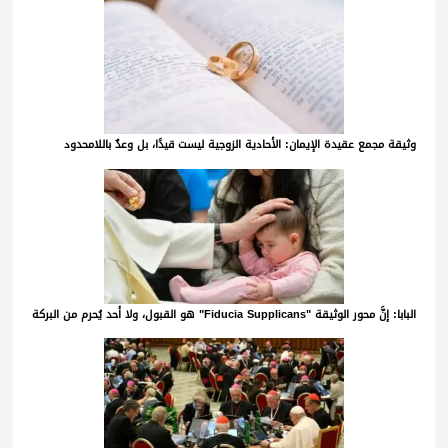
وثيقة مجمع عقيدة الإيمان: الأحادية الزوجية ليست قيدًا، بل وعدٌ باللامحدود
البابا: إنَّ محور الوثيقة "Fiducia Supplicans" هو القبول، ولا أحد يُحرم من البركة