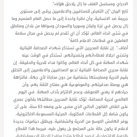
الادراج، ومسلسل العنف ما زال يلاحق هؤلاء”.
تابع البيان:”إن التعرض للصحافيين والاعلاميين يرقى إلى مستوى
جريمة ضد الانسانية، وأن نظرة واحدة إلى ما حصل العام المنصرم وما
زال يحصل في غزة ولبنان وسوريا والسودان وسواها من بلدان ومناطق
في شتى انحاء العالم، تؤكد أن اي تقدم لم يحصل في مجال سلامة
العاملين في قطاعات الاعلام كافة”
أضاف:”. إن نقابة المحررين التي تستذكر شهداء الصحافة اللبنانية
وتنحني اجلالا لعطاءاتهم وتضحياتهم، تستذكر في الوقت عينه
شهداء المهنة في كل أنحاء العالم، وكانوا فداء للحرية والحقيقة. إن
نقابة محرري الصحافة اللبنانية تدعو الصحافيين والاعلاميين إلى التخلق
بقيم الحرية وممارستها بشفافية من دون محاباة لأي جهة، فالنزاهة
هي بوصلة صدقيتهم، والموضوعية هي مفتاح الثقة بهم، وأن
حيادهم لا يعني اللاموقف وعدم الالتزام بآداب المهنة. في اليوم
العالمي لحرية الصحافة، تؤكد نقابة المحررين مطالبتها بقانون عصري
على انقاض القانون الحالي الذي مضى على وضعه 63 سنة، على أن
يكون شاملا كل القطاعات المكتوبة، المرئية،المسموعة،الالكترونية،
يوفر الهامش الاوسع من الحرية والشفافية، ويطلق ديناميات جديدة
لاعلام لا يكون عالة على المجتمع بل يعول عليه، فيربط هذا القطاع
بالدورة الاقتصادية، ليصبح قطاعا منتجا ورافدا للحياة الديموقراطية،