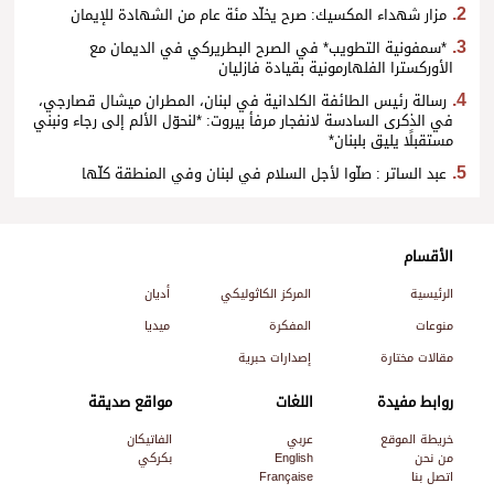
مزار شهداء المكسيك: صرح يخلّد مئة عام من الشهادة للإيمان
*سمفونية التطويب* في الصرح البطريركي في الديمان مع
الأوركسترا الفلهارمونية بقيادة فازليان
رسالة رئيس الطائفة الكلدانية في لبنان، المطران ميشال قصارجي،
في الذكرى السادسة لانفجار مرفأ بيروت: *لنحوّل الألم إلى رجاء ونبني
مستقبلًا يليق بلبنان*
عبد الساتر : صلّوا لأجل السلام في لبنان وفي المنطقة كلّها
الأقسام
الرئيسية
المركز الكاثوليكي
أديان
منوعات
المفكرة
ميديا
مقالات مختارة
إصدارات حبرية
روابط مفيدة
اللغات
مواقع صديقة
خريطة الموقع
عربي
الفاتيكان
من نحن
English
بكركي
اتصل بنا
Française