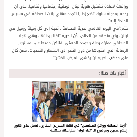
ورافعة لاعادة تشكيل هوية لبنان الوطنية إجتماعيا وثقافيا، على أن
يدعم بمدونة سلوك تضع إطارا لتجدد مهني باتت الصحافة في مسيس
الحاجة إليه”.
ختم:”في اليوم العالمي لحرية الصحافة ، تحية إلى كل زميلة وزميل في
لبنان، واي منطقة من العالم، لأن الحرية تلفنا بردائها، وهي هواء
الصحافي وماؤه وعلة وجوده المهني. فلنكن جميعا على مستوى
الرسالة التي اخترناها من دون النظر الى الاخطار والتحديات، فمن كان
على مذهب الحرية لن يخشى المركب الخشن”.
أخبار ذات صلة:
"أزمة الصحافة وواقع الصحافيين" في نقابة المحررين المكاري: نعمل على قانون
إعلام عصري وموضوع الـ "تيك توك" سنواجهه بمهنية