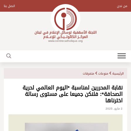
Ski
t
من نحن
اتصل بنا
conten
اللجنة الأسقفية لوسائل الإعلام في لبنان
المركـــز الكاثولـــيـكي للإعـــلام
www.centrecatholique.org
الرئيسية
منوعات
متفرقات
نقابة المحررين لمناسبة *اليوم العالمي لحرية
الصحافة*: فلنكن جميعا على مستوى رسالة
اخترناها
2 مايو، 2025