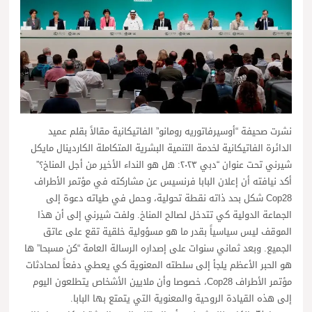
نشرت صحيفة “أوسيرفاتوريه رومانو” الفاتيكانية مقالاً بقلم عميد
الدائرة الفاتيكانية لخدمة التنمية البشرية المتكاملة الكاردينال مايكل
شيرني تحت عنوان “دبي ٢٠٢٣: هل هو النداء الأخير من أجل المناخ؟”
أكد نيافته أن إعلان البابا فرنسيس عن مشاركته في مؤتمر الأطراف
Cop28 شكل بحد ذاته نقطة تحولية، وحمل في طياته دعوة إلى
الجماعة الدولية كي تتدخل لصالح المناخ. ولفت شيرني إلى أن هذا
الموقف ليس سياسياً بقدر ما هو مسؤولية خلقية تقع على عاتق
الجميع. وبعد ثماني سنوات على إصداره الرسالة العامة “كن مسبحا” ها
هو الحبر الأعظم يلجأ إلى سلطته المعنوية كي يعطي دفعاً لمحادثات
مؤتمر الأطراف Cop28، خصوصا وأن ملايين الأشخاص يتطلعون اليوم
إلى هذه القيادة الروحية والمعنوية التي يتمتع بها البابا.