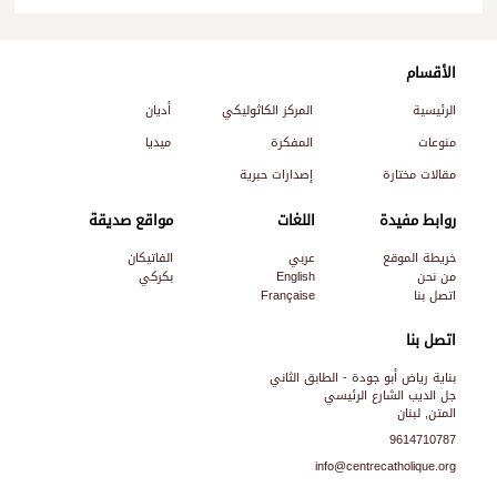
الأقسام
الرئيسية
المركز الكاثوليكي
أديان
منوعات
المفكرة
ميديا
مقالات مختارة
إصدارات حبرية
روابط مفيدة
اللغات
مواقع صديقة
خريطة الموقع
عربي
الفاتيكان
من نحن
English
بكركي
اتصل بنا
Française
اتصل بنا
بناية رياض أبو جودة - الطابق الثاني
جل الديب الشارع الرئيسي
المتن, لبنان
9614710787
info@centrecatholique.org