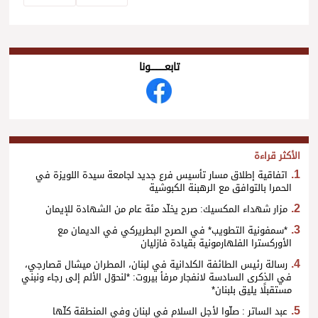
تابعــــــــــونا
الأكثر قراءة
اتفاقية إطلاق مسار تأسيس فرع جديد لجامعة سيدة اللويزة في
الحمرا بالتوافق مع الرهبنة الكبوشية
مزار شهداء المكسيك: صرح يخلّد مئة عام من الشهادة للإيمان
*سمفونية التطويب* في الصرح البطريركي في الديمان مع
الأوركسترا الفلهارمونية بقيادة فازليان
رسالة رئيس الطائفة الكلدانية في لبنان، المطران ميشال قصارجي،
في الذكرى السادسة لانفجار مرفأ بيروت: *لنحوّل الألم إلى رجاء ونبني
مستقبلًا يليق بلبنان*
عبد الساتر : صلّوا لأجل السلام في لبنان وفي المنطقة كلّها