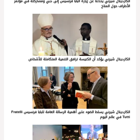
الكاردينال شيرني يحدثنا عن زيارة البابا فرنسيس إلى دبي ومشاركته في مؤتمر
الأطراف حول المناخ
الكاردينال شيرني يؤكد أن الكنيسة ترافق التنمية المتكاملة للأشخاص
الكاردينال شيرني يسلط الضوء على أهمية الرسالة العامة للبابا فرنسيس Fratelli
Tutti في عالم اليوم