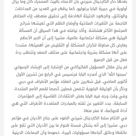
بعدها ذكّر الكاردينال شيرني بأن الاعتناء بالبيت المشترك كان وما يزال
أولوية في حبرية البابا برغوليو، كما يظهر في العديد من المداخلات
والوثائق، والجهود الحثيثة الهادفة إلى تحقيق منعطف إزاء المخاطر
الناجمة عن التغيرات المناخية وأوضاع الظلم التي تعيشها شرائح
المجتمع الأكثر هشاشة. وأكد نيافته في هذا السياق أن المسألة
البيئية هي مشكلة اجتماعية عالمية، مشيرا إلى أن الحبر الأعظم
يعارض كل محاولة لنكران المشكلة أو التقليص من أهميتها، مشددا
على أنها مشكلة بشرية واجتماعية على مختلف الصعد وتتطلب ردة
فعل من قبل الجميع.
لم يخل مقال المسؤول الفاتيكاني من الإشارة إلى الإرشاد الرسولي
“سبحوا الله” الذي أصدره البابا فرنسيس في الرابع من تشرين الأول
أكتوبر الماضي، قبل شهرين على انعقاد مؤتمر الأطراف في دبي.
وذكّر بأن الوثيقة البابوية تتضمن فصلين خُصصا لقمم الأمم المتحدة،
وفي وقت وجه فيه البابا بعض الانتقادات القاسية إلى المؤتمرات
السابقة، جدد التعبير عن ثقته بالمبادرات المتعددة الأطراف التي هي
أداة للحوكمة، لا مفر منها.
في الختام سلط الكاردينال شيرني الضوء على جناح الأديان في مؤتمر
دبي، مشيرا إلى أنه يشكل فسحة للحوار ما بين الأديان التي تقع على
عاتقها وعاتق أتباعها مسؤوليات كبيرة، خصوصا وأن الجماعات الدينية