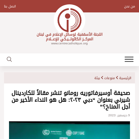
Ski
t
من نحن
اتصل بنا
conten
اللجنة الأسقفية لوسائل الإعلام في لبنان
المركـــز الكاثولـــيـكي للإعـــلام
www.centrecatholique.org
الرئيسية
منوعات
بيئة
صحيفة أوسيرفاتوريه رومانو تنشر مقالاً للكاردينال
شيرني بعنوان “دبي ٢٠٢٣: هل هو النداء الأخير من
أجل المناخ؟”
9 ديسمبر، 2023