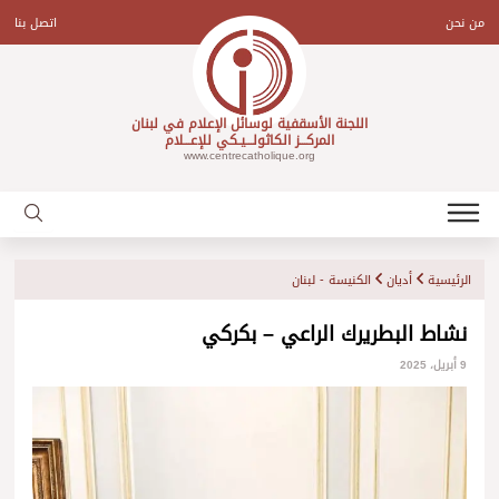
Ski
t
من نحن
اتصل بنا
conten
اللجنة الأسقفية لوسائل الإعلام في لبنان
المركـــز الكاثولـــيـكي للإعـــلام
www.centrecatholique.org
الرئيسية
أديان
الكنيسة - لبنان
نشاط البطريرك الراعي – بكركي
9 أبريل، 2025