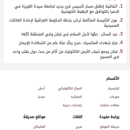
اتفاقية إطلاق مسار تأسيس فرع جديد لجامعة سيدة اللويزة في
الحمرا بالتوافق مع الرهبنة الكبوشية
عون الكنيسة المتألمة ترحّب بخطة الحكومة العراقية لإعادة العائلات
المسيحية
عبد الساتر : صلّوا لأجل السلام في لبنان وفي المنطقة كلّها
مزار شهداء المكسيك: صرح يخلّد مئة عام من الشهادة للإيمان
لبنان يجمع شباب الأرمن الكاثوليك من أكثر من ست دول بقلب واحد
في المسيح
الأقسام
الرئيسية
المركز الكاثوليكي
أديان
منوعات
المفكرة
ميديا
مقالات مختارة
إصدارات حبرية
روابط مفيدة
اللغات
مواقع صديقة
خريطة الموقع
عربي
الفاتيكان