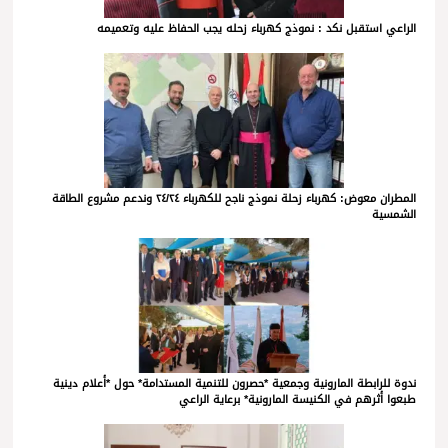
الراعي استقبل نكد : نموذج كهرباء زحله يجب الحفاظ عليه وتعميمه
المطران معوض: كهرباء زحلة نموذج ناجح للكهرباء ٢٤/٢٤ وندعم مشروع الطاقة
الشمسية
ندوة للرابطة المارونية وجمعية *حصرون للتنمية المستدامة* حول *أعلام دينية
طبعوا أثرهم في الكنيسة المارونية* برعاية الراعي