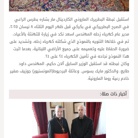
استقبل غبطة البطريرك الماروني الكاردينال مار بشاره بطرس الراعي
في الصرح البطريركي في بكركي قبل ظهر اليوم الثلثاء ٨ نيسان ٢٠٢٥،
مدير عام كهرباء زحله المهندس اسعد نكد في زيارة للتهنئة بالأعياد،
تم في خلالها التنويه بالنموذج الذي شكلته كهرباء زحله، وتشديد على
ضرورة الحفاظ عليه وتعميمه على جميع الأراضي اللبنانية، بعدما اثبت
هذا النموذج نجاحه في تأمين الكهرباء ٢٤ على ٢٤.
وكان غبطته قد استقبل الوزير السابق آلان حكيم، المهندس داود
طايع، والدكتور مايك بسوس. وعائلة البرديوط(المونسنيور) جوزيف صفير
خادم رعية روما المارونية.
أخبار ذات صلة: