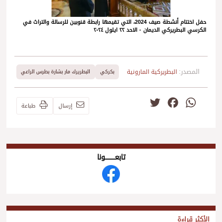
حفل اختتام أنشطة صيف 2024، التي تقيمها رابطة قنوبين للرسالة والتراث في
الكرسي البطريركي الديمان - الاحد ٢٢ ايلول ٢٠٢٤
المصدر:
البطريركية المارونية
بكركي
البطريرك مار بشارة بطرس الراعي
Twitter
Facebook
WhatsApp
إرسال
طباعة
تابعــــــــــونا
الأكثر قراءة