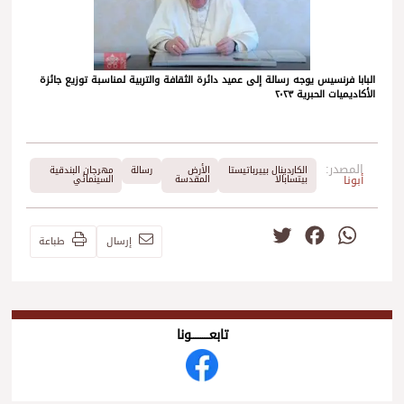
البابا فرنسيس يوجه رسالة إلى عميد دائرة الثقافة والتربية لمناسبة توزيع جائزة
الأكاديميات الحبرية ٢٠٢٣
المصدر:
الكاردينال بييرباتيستا
الأرض
رسالة
مهرجان البندقية
أبونا
بيتسابالا
المقدسة
السينمائي
Twitter
Facebook
WhatsApp
إرسال
طباعة
تابعــــــــــونا