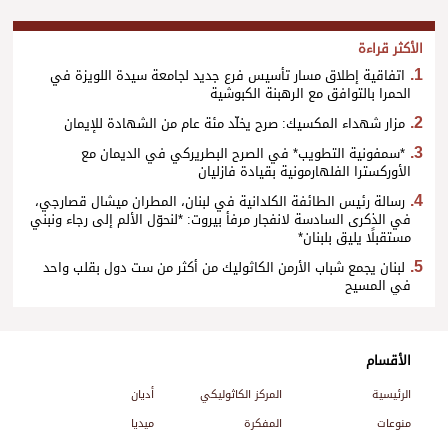
الأكثر قراءة
اتفاقية إطلاق مسار تأسيس فرع جديد لجامعة سيدة اللويزة في
الحمرا بالتوافق مع الرهبنة الكبوشية
مزار شهداء المكسيك: صرح يخلّد مئة عام من الشهادة للإيمان
*سمفونية التطويب* في الصرح البطريركي في الديمان مع
الأوركسترا الفلهارمونية بقيادة فازليان
رسالة رئيس الطائفة الكلدانية في لبنان، المطران ميشال قصارجي،
في الذكرى السادسة لانفجار مرفأ بيروت: *لنحوّل الألم إلى رجاء ونبني
مستقبلًا يليق بلبنان*
لبنان يجمع شباب الأرمن الكاثوليك من أكثر من ست دول بقلب واحد
في المسيح
الأقسام
الرئيسية
المركز الكاثوليكي
أديان
منوعات
المفكرة
ميديا