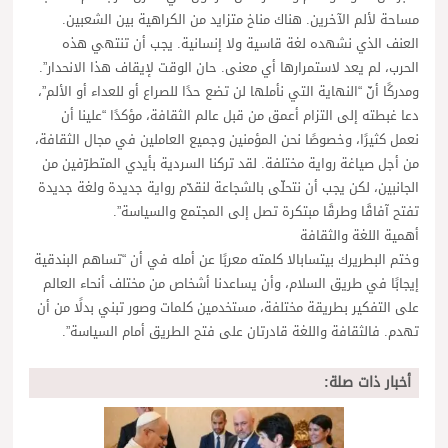
مساحة لألم الآخرين. هناك مناخ متزايد من الكراهية بين الشعبين.
العنف الذي نشهده لغة قاسية ولا إنسانية. يجب أن تنتهي هذه
الحرب، لم يعد لاستمرارها أي معنى. حان الوقت لإيقاف هذا الانحدار”.
ومدركًا أنّ “النهاية التي نأملها لن تضع حدًا للصراع أو للعداء أو الألم”،
دعا غبطته إلى التزام أعمق من قبل عالم الثقافة، مؤكدًا “علينا أن
نعمل كثيرًا، وخصوصًا نحن المؤمنين وجميع العاملين في مجال الثقافة،
من أجل صياغة رواية مختلفة. لقد تركنا السردية بأيدي المتطرّفين من
الجانبين، لكن يجب أن نتحلّى بالشجاعة لنقدّم رواية جديدة ولغة جديدة
تفتح آفاقًا وطرقًا مبتكرة تصل إلى المجتمع والسياسة”.
أهمية اللغة والثقافة
وختم البطريرك بيتسابالا كلمته معربًا عن أمله في أن “تساهم البندقية
إيجابًا في طريق السلام، وأن يساعدنا أشخاص من مختلف أنحاء العالم
على التفكير بطريقة مختلفة، مستخدمين كلمات وصور تبني بدلًا من أن
تهدم. فالثقافة واللغة قادرتان على فتح الطريق أمام السياسة”.
أخبار ذات صلة: