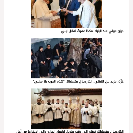
ديان فولي عند البابا: هكذا غفرتُ لقاتل ابني
غزّة، مزيد من القتلى. الكاردينال بيتسابالا: *هذه الحرب بلا معنى*
الكاردينال بيتسابالا: نحتاج إلى وقت طويل لشفاء الجراح وإلى الانخراط من أجل