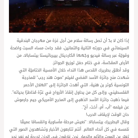
إذا كان لا بدّ أن تصل رسالة سلام من أجل غزة من مهرجان البندقية
السينمائي في دورته الثانية والثمانين، فقد جاءت مساء السبت واضحة
وقويّة عبر رسالة فيديو وجّهها الكاردينال بييرباتيستا بيتسابالا، من
الأرض المقدّسة، في ختام حفل توزيع الجوائز.
وقد أطلق بطريرك القدس هذا النداء خلال الأمسية الختاميّة التي
شهدت منح جائزة الأسد الفضي لفيلم “صوت هند رجب” للمخرجة
التونسية كوثر بن هنية، التي أهدت الجائزة إلى “الهلال الأحمر
الفلسطيني، وإلى كل من يحاول إنقاذ الأرواح في غزّة مُخاطرًا بحياته”.
فيما ذهبت جائزة الأسد الذهبي إلى المخرج الأمريكي جيم جارموش
عن فيلمه “أب، أم، أخت، أخ”.
حان الوقت لإيقاف الحرب!
وقال البطريرك بيتسابالا: “نعيش مرحلة مأساوية وانقسامًا عميقًا
نلمسه في كل أنحاء العالم. أنتم تتابعون الأخبار وتشاهدون الصور التي
تعبّر عن الموت والألم والدمار. نحن غارقون في الحزن لدرجة لم نعد نجد