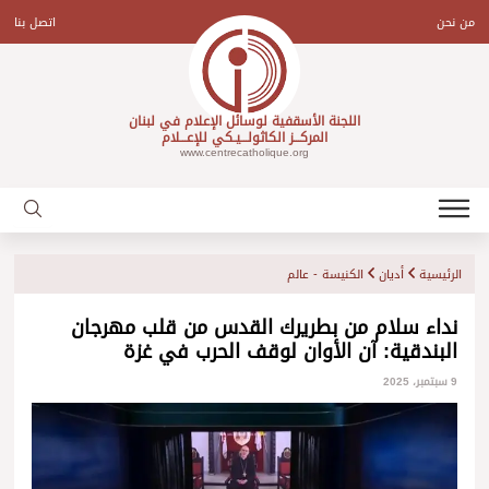
Ski
t
من نحن
اتصل بنا
conten
اللجنة الأسقفية لوسائل الإعلام في لبنان
المركـــز الكاثولـــيـكي للإعـــلام
www.centrecatholique.org
الرئيسية
أديان
الكنيسة - عالم
نداء سلام من بطريرك القدس من قلب مهرجان
البندقية: آن الأوان لوقف الحرب في غزة
9 سبتمبر، 2025