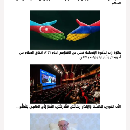
السلام
جائزة زايد للأخوة الإنسانية تعلن عن المُكرّمين لعام ٢٠٢٦: اتفاق السلام بين
أذربيجان وأرمينيا وزرقاء يفتالي
الأب الخوري: لِلسِّينَمَا وَالإِبْدَاعِ رِسَالَتَيْنِ مُتَلَازِمَتَيْنِ: النَّظَرُ إِلَى المَاضِي لِلتَّعَلُّمِ،…