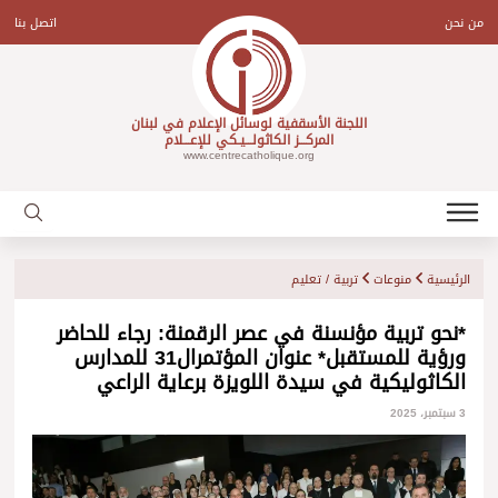
Ski
t
من نحن
اتصل بنا
conten
اللجنة الأسقفية لوسائل الإعلام في لبنان
المركـــز الكاثولـــيـكي للإعـــلام
www.centrecatholique.org
الرئيسية
منوعات
تربية / تعليم
*نحو تربية مؤنسنة في عصر الرقمنة: رجاء للحاضر
ورؤية للمستقبل* عنوان المؤتمرال31 للمدارس
الكاثوليكية في سيدة اللويزة برعاية الراعي
3 سبتمبر، 2025