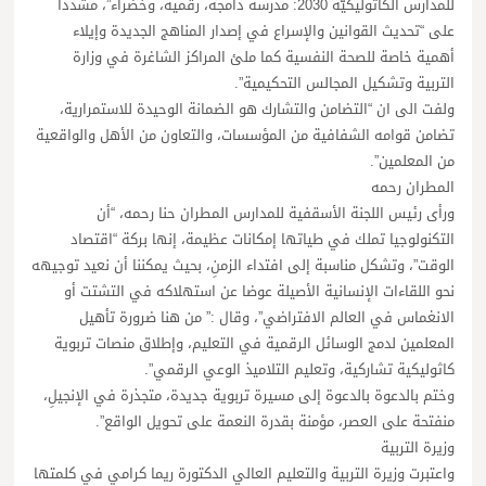
للمدارس الكاثوليكيّة 2030: مدرسة دامجة، رقمية، وخضراء”، مشددا
على “تحديث القوانين والإسراع في إصدار المناهج الجديدة وإيلاء
أهمية خاصة للصحة النفسية كما ملئ المراكز الشاغرة في وزارة
التربية وتشكيل المجالس التحكيمية”.
ولفت الى ان “التضامن والتشارك هو الضمانة الوحيدة للاستمرارية،
تضامن قوامه الشفافية من المؤسسات، والتعاون من الأهل والواقعية
من المعلمين”.
المطران رحمه
ورأى رئيس اللجنة الأسقفية للمدارس المطران حنا رحمه، “أن
التكنولوجيا تملك في طياتها إمكانات عظيمة، إنها بركة “اقتصاد
الوقت”، وتشكل مناسبة إلى افتداء الزمنِ، بحيث يمكننا أن نعيد توجيهه
نحو اللقاءات الإنسانية الأصيلة عوضا عن استهلاكه في التشتت أو
الانغماس في العالم الافتراضي”، وقال :” من هنا ضرورة تأهيل
المعلمين لدمج الوسائل الرقمية في التعليم، وإطلاق منصات تربوية
كاثوليكية تشاركية، وتعليم التلاميذ الوعي الرقمي”.
وختم بالدعوة بالدعوة إلى مسيرة تربوية جديدة، متجذرة في الإنجيلِ،
منفتحة على العصر، مؤمنة بقدرة النعمة على تحويل الواقع”.
وزيرة التربية
واعتبرت وزيرة التربية والتعليم العالي الدكتورة ريما كرامي في كلمتها