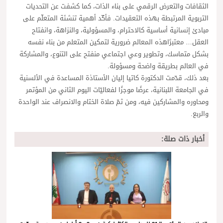
الثقافات والتعرض الرقمي على بناء الذات، كما كشفت عن التحديات
التربوية المرتبطة بهذه التعقيدات. فأكّد أهمية تنشئة المتعلّم على
مبادئ إنسانية أساسية كالاحترام، والمسؤولية، والنزاهة، وانفتاح
العقل… معتبرًاهذه المعالم ضرورية لتمكين المتعلم من بناء نفسه
بشكل متماسك، وتطوير وعي اجتماعي منفتح على التنوع، والمشاركة
في العالم بطريقة واضحة ومسؤولة.
بعد ذلك، قدّمت الدكتورة كاتيا إليان الأستاذة المساعدة في الألسنية
في الجامعة اللبنانية، عرضًا موجزًا لفعاليّات اليوم الثاني من المؤتمر
ومحاوره والمشاركين فيه، ومن ثمّ صلاة الختام والانصراف عند الواحدة
والربع.
أخبار ذات صلة: