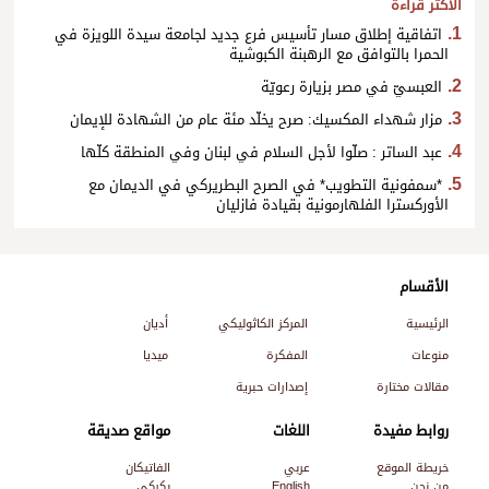
الأكثر قراءة
اتفاقية إطلاق مسار تأسيس فرع جديد لجامعة سيدة اللويزة في
الحمرا بالتوافق مع الرهبنة الكبوشية
العبسيّ في مصر بزيارة رعويّة
مزار شهداء المكسيك: صرح يخلّد مئة عام من الشهادة للإيمان
عبد الساتر : صلّوا لأجل السلام في لبنان وفي المنطقة كلّها
*سمفونية التطويب* في الصرح البطريركي في الديمان مع
الأوركسترا الفلهارمونية بقيادة فازليان
الأقسام
الرئيسية
المركز الكاثوليكي
أديان
منوعات
المفكرة
ميديا
مقالات مختارة
إصدارات حبرية
روابط مفيدة
اللغات
مواقع صديقة
خريطة الموقع
عربي
الفاتيكان
من نحن
English
بكركي