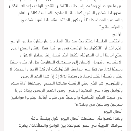
بين ما هو صالح ومفيد، إلى جانب التفكير النقديّ الواجب إعماله للتذكير
بمحوريّة الشخص البشري كما سائر المبادئ الأساسية كالخير العام
والسلام والمحبّة، داعيًا أن يكون المؤتمر مناسبة للنمو الشخصيّ
والمؤسساتي”.
الراعي
واختتمت الجلسة الافتتاحية بمداخلة البطريرك مار بشارة بطرس الراعي
الذي أكد أن “التكنولوجيا الرقمية هي من ثمار هذا العقل المبدع الذي
يفتح أمامنا أبواب المعرفة، لكنها أيضًا تحمل إلينا مخاطر الانعزال
الاجتماعي وتحويل الإنسان إلى مستهلك للمعلومة بدل أن يكون منتجًا
ومبدعًا لها. من هنا على مدارسنا الكاثوليكية أن نُعدَّ الأجيال الجديدة لا
لتكون ضحية التكنولوجيا، بل سيّدة لها؛ إذ إنّ هذا البعد الروحي
والليتورجي هو الذي يمنح الرقمنة معناها الصحيح، ويجعلها أداة سلام
وتواصل وبناء على الصعيد الوطني. وفي العصر الرقميّ يزداد دورنا
في تثبيت الجذور الثقافية والوطنية في قلوب أبنائنا، ليكونوا مواطنين
ملتزمين وفاعلين في وطنهم”.
أعمال اليوم
وبعد الاستراحة، استكملت أعمال اليوم الأول بجلسة عامّة
عنوانها:”التربية في عصر التحولات: بين الواقع والتطلّعات”، يسّرت