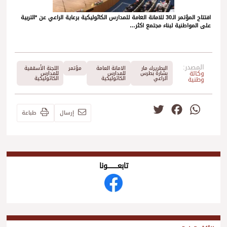
افتتاح المؤتمر الـ30 للامانة العامة للمدارس الكاثوليكية برعاية الراعي عن *التربية
على المواطنية لبناء مجتمع اكثر…
المصدر:
البطريرك مار
الامانة العامة
مؤتمر
اللجنة الأسقفية
وكالة
بشارة بطرس
للمدارس
للمدارس
الراعي
الكاثوليكية
الكاثوليكية
وطنية
Twitter
Facebook
WhatsApp
إرسال
طباعة
تابعــــــــــونا