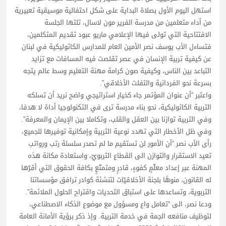
استهل اليوم الأول بصلاة البداية على شكل احتفالية موسيقية تعبيرية
من أداء متعلمين من مدرسة الفرير مون لاسال، تلتها الجلسة
الافتتاحية التي تولى فيها الإعلامي ماريو عبود تقديم المتكلمين،
فتساءل الأب يوسف نصر الأمين العام للمدارس الكاثوليكية في لبنان
عن كيفية تربية الإنسان في عصر تقلصت فيه المسافات مع تزايد
التباعد بين الناس، وكيفية صون كرامة مهنة التعليم وسط عالم يتجه
بسرعة نحو الفردانية والتفلت الأخلاقي”.
واعتبر “أن عنوان المؤتمر جاء كخيار استراتيجي واضح نريد أن تسلكه
التربية الكاثوليكية، نحو بناء مدرسة ترى في التكنولوجيا أداة لا هدفا،
وفي التربية توازنا بين العقل والقلب، وتكاملا بين الإيمان والمعرفة”.
وفي ظل الأخطار التي تهدد نوعية التربية وإمكانية توفيرها للجميع،
رأى الأب نصر “أن الأمور لن تستقيم ما لم تصدر سلسلة رتب ورواتب
تعيد الاستقرار والتوازن الى القطاع التربويّ، واستعادة مكانة هذه
المهنة عبر إعداد معلّمٍ كفوءٍ، قادرٍ ومتمتّعٍ بكافة الحقوق التي أقرّها
له القانون، منوهًا بلجنة الأخلاقيّات لتنشئة كوادر ترافق مؤسساتنا
التربوية، وتساعدها على استباق التحديات واقتراح الحلول الملائمة”.
ودعا نصر، الى “تعامل واع ومسؤول مع موضوع الذكاء الاصطناعي،
لتوظيف منافعه الجمة في خدمة التربية. وإذ ذكر برؤية الأمانة العامة