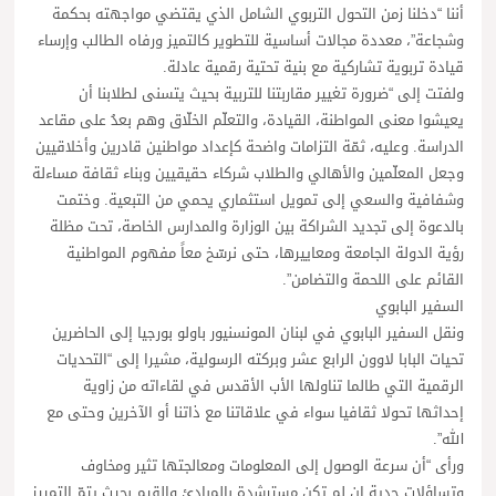
أننا “دخلنا زمن التحول التربوي الشامل الذي يقتضي مواجهته بحكمة
وشجاعة”، معددة مجالات أساسية للتطوير كالتميز ورفاه الطالب وإرساء
قيادة تربوية تشاركية مع بنية تحتية رقمية عادلة.
ولفتت إلى “ضرورة تغيير مقاربتنا للتربية بحيث يتسنى لطلابنا أن
يعيشوا معنى المواطنة، القيادة، والتعلّم الخلّاق وهم بعدُ على مقاعد
الدراسة. وعليه، ثمّة التزامات واضحة كإعداد مواطنين قادرين وأخلاقيين
وجعل المعلّمين والأهالي والطلاب شركاء حقيقيين وبناء ثقافة مساءلة
وشفافية والسعي إلى تمويل استثماري يحمي من التبعية. وختمت
بالدعوة إلى تجديد الشراكة بين الوزارة والمدارس الخاصة، تحت مظلة
رؤية الدولة الجامعة ومعاييرها، حتى نرسّخ معاً مفهوم المواطنية
القائم على اللحمة والتضامن”.
السفير البابوي
ونقل السفير البابوي في لبنان المونسنيور باولو بورجيا إلى الحاضرين
تحيات البابا لاوون الرابع عشر وبركته الرسولية، مشيرا إلى “التحديات
الرقمية التي طالما تناولها الأب الأقدس في لقاءاته من زاوية
إحداثها تحولا ثقافيا سواء في علاقاتنا مع ذاتنا أو الآخرين وحتى مع
الله”.
ورأى “أن سرعة الوصول إلى المعلومات ومعالجتها تثير ومخاوف
وتساؤلات جدية إن لم تكن مسترشدة بالمبادئ والقيم بحيث يتمّ التمييز