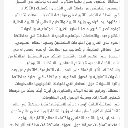
أعمالها الدكتورة نيكول صليبا شلهوب، أستاذة جامعية في التحليل
النفسي التطبيقي من جامعة الروح القدس، الكسليك (USEK).
في المداخلة الأولى “التربية في مواجهة التحديات المعاصرة” اعتبرت
الدكتورة ريما كرامي، وزيرة التربية والتعليم العالي أنّ التربية الحالية
تواجه تحديات كبرى منها: تسارع التغيرات الاجتماعية، والتحولات
التكنولوجية، والتطلعات الاجتماعية الجديدة. فسلطّت في مداخلتها
الضوء على التنازع بين احتياجات المتعلمين وحدود النظام التعليمي،
مثل المناهج القديمة، والأساليب غير الملائمة، أو عدم المساواة في
الحصول على التعليم الجيّد. واقترحت التفكير في المستقبل انطلاقًا من
عناصر القوّة الموجودة (التزام المعلمين، الابتكارات التربوية)
واستكشاف تأثير الرقمنة على الممارسات التعليمية، كالتعليم عن بعد،
الأدوات التعاونية والفصول المقلوبة. ولم تكتف في نهاية مداخلتها
بإثارة التسؤلات حول المخاطر التي تفرضها التكنولوجيا كالمعلومات
المضللة، وتراجع ثقافة الجهد والمثابرة، بل أبرزت أيضًا بعضًا من فرصها
كتطوير المهارات، وسرعة الوصول إلى المعلومات.
في المداخلة الثانية “إرساء دعائم للاسترشاد: نقاط مرجعيّة في عالم
تائه” أشار الدكتور غسان سلامة، وزير الثقافة إلى أنه في عالم متحول
باستمرار، يتميز بالتنوع الثقافي واختفاء المعالم التقليدية، يواجه
المتعلم تساؤلات عميقة حول الهويّة. فاستكشفت مداخلته آثار اختلاط