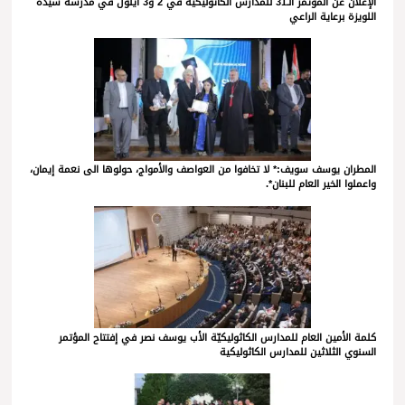
الإعلان عن المؤتمر الـ31 للمدارس الكاثوليكية في 2 و3 أيلول في مدرسة سيّدة
اللويزة برعاية الراعي
المطران يوسف سويف:* لا تخافوا من العواصف والأمواج، حولوها الى نعمة إيمان،
واعملوا الخير العام للبنان*.
كلمة الأمين العام للمدارس الكاثوليكيّة الأب يوسف نصر في إفتتاح المؤتمر
السنوي الثلاثين للمدارس الكاثوليكية