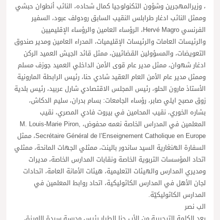
، وزيرالمهجرين وشؤون التكنولوجيا كمال شحاده، النائب أنطوان حبشي
وممثل النائب ادغار طرابلس النقيب السابق رودولف عبود، السفير
الفرنسي Hervé Magro، الرؤساء العامين والرؤساء الإقليميين
والرئيسات العامات والرئيسات الإقليميات، المدراء العامين ومدير صندوق
التعويضات، والمسؤولين القضائيين، ممثل قائد الجيش العميد الركن
ادغار شهوان، ممثل مدير عام قوى الأمن الداخلي العميد جوزف مسلم
وممثل مدير عام الأمن العام العقيد شادي حنا، رئيس الرابطة المارونية
الأستاذ مارون الحلو، رئيس المجلس الاقتصادي شارل عربيد، رئيس بلدية
زوق مصبح ايلي صابر، رؤساء الجامعات: بسام بدران، سليم الدكاش،
بشاره الخوري، نقيب المحامين في بيروت فادي المصري، نقيب
المعلمين في المدراس الخاصة نعمه محفوض، M. Louis-Marie Piron,
Secrétaire Général de l’Enseignement Catholique en Europe، ممثل
السفارة الهنغارية السيد ساندور بالينت، ممثلي الجهات المانحة، ممثلي
اتحاد المؤسسات التربوية الخاصة ونقابات المدارس الخاصة، مديرات
ومديري المدارس والهيئات التعليمية، هيئات الأمانة العامة، اتحادات
لجان الأهل في المدارس الكاثوليكية، اتحاد روابط المعلمين في
المدارس الكاثوليكيّة.
الب نصر
بعد الكلمة الترحيبية من الأب حنا الطيار رئيس مدرسة سيدة اللويزة،