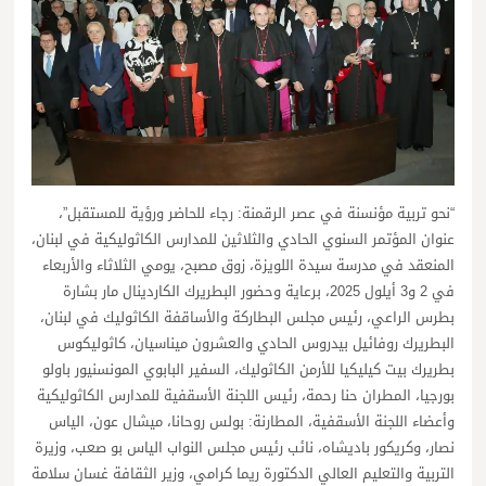
“نحو تربية مؤنسنة في عصر الرقمنة: رجاء للحاضر ورؤية للمستقبل”،
عنوان المؤتمر السنوي الحادي والثلاثين للمدارس الكاثوليكية في لبنان،
المنعقد في مدرسة سيدة اللويزة، زوق مصبح، يومي الثلاثاء والأربعاء
في 2 و3 أيلول 2025، برعاية وحضور البطريرك الكاردينال مار بشارة
بطرس الراعي، رئيس مجلس البطاركة والأساقفة الكاثوليك في لبنان،
البطريرك روفائيل بيدروس الحادي والعشرون ميناسيان، كاثوليكوس
بطريرك بيت كيليكيا للأرمن الكاثوليك، السفير البابوي المونسنيور باولو
بورجيا، المطران حنا رحمة، رئيس اللجنة الأسقفية للمدارس الكاثوليكية
وأعضاء اللجنة الأسقفية، المطارنة: بولس روحانا، ميشال عون، الياس
نصار، وكريكور باديشاه، نائب رئيس مجلس النواب الياس بو صعب، وزيرة
التربية والتعليم العالي الدكتورة ريما كرامي، وزير الثقافة غسان سلامة