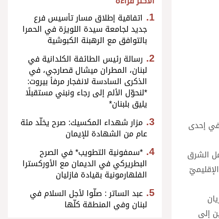
الأكثر قراءة
اتفاقية إطلاق مسار تأسيس فرع
جديد لجامعة سيدة اللويزة في الحمرا
بالتوافق مع الرهبنة الكبوشية
رسالة رئيس الطائفة الكلدانية في
لبنان، المطران ميشال قصارجي، في
الذكرى السادسة لانفجار مرفأ بيروت:
*لنحوّل الألم إلى رجاء ونبني مستقبلًا
يليق بلبنان*
مزار شهداء المكسيك: صرح يخلّد مئة
 في إحدى
عام من الشهادة للإيمان
*سمفونية التطويب* في الصرح
مل الشرق
البطريركي في الديمان مع الأوركسترا
 الإقليميّ
الفلهارمونية بقيادة فازليان
عبد الساتر : صلّوا لأجل السلام في
يان
لبنان وفي المنطقة كلّها
ن إلى