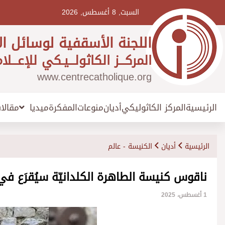
Ski
t
السبت, 8 أغسطس, 2026
conten
اللجنة الأسقفية لوسائل ال
المركـــز الكاثولـــيـكي للإعـــلا
www.centrecatholique.org
الرئيسية
المركز الكاثوليكي
أديان
منوعات
المفكرة
مقالا
ميديا
الرئيسية
أديان
الكنيسة - عالم
ناقوس كنيسة الطاهرة الكلدانيّة سيُقرَع في 
1 أغسطس، 2025