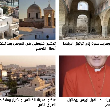
وصل... دعوة إلى توثيق الارتباط
تدشين كنيستين في الموصل بعد ثلاث
أعمال الترميم
ريرك المستقيل لويس روفائيل
عنكاوا مدينة الكنائس والأديار وملاذ 
العراق الآمن