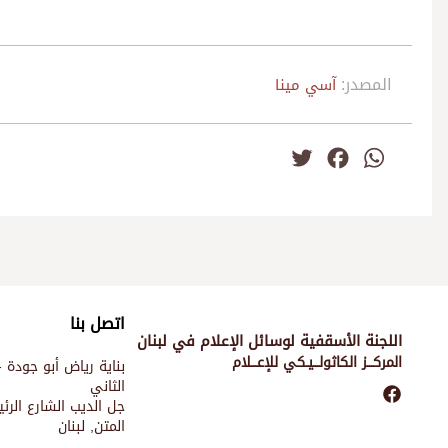
المصدر:
آسي مينا
Twitter
Facebook
WhatsApp
اتصل بنا
اللجنة الأسقفية لوسائل الإعلام في لبنان
المركـــز الكاثولـــيـكي للإعـــلام
بناية رياض أبو جودة -
الثاني
جل الديب الشارع الر
المتن, لبنان