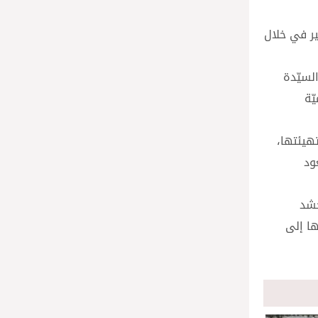
ير في خلال
لسيّدة
ّة
تهيئتها،
ود
حشد
ها إلى