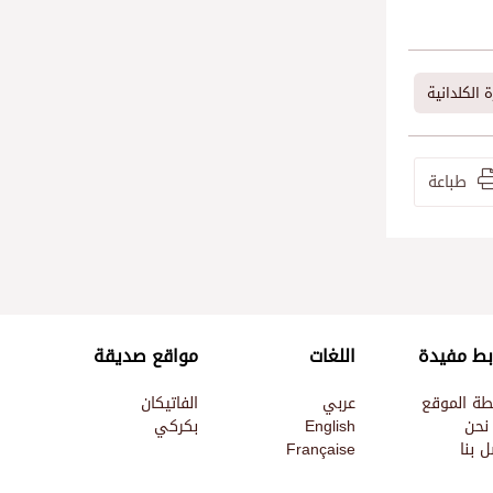
 الكلدانية
طباعة
بط مفيدة
اللغات
مواقع صديقة
طة الموقع
عربي
الفاتيكان
نحن
English
بكركي
 بنا
Française