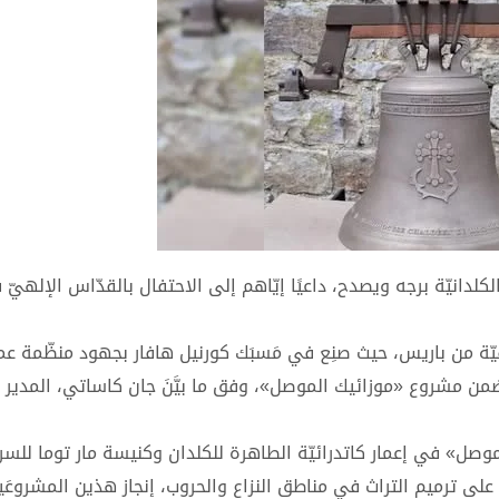
لدانيّة برجه ويصدح، داعيًا إيّاهم إلى الاحتفال بالقدّاس الإلهيّ
ّة من باريس، حيث صنِع في مَسبَك كورنيل هافار بجهود منظّمة ع
ي إعمار الكنيسة ضمن مشروع «موزائيك الموصل»، وفق ما بيَّنَ جان كاساتي، المدير
صل» في إعمار كاتدرائيّة الطاهرة للكلدان وكنيسة مار توما للسر
ى ترميم التراث في مناطق النزاع والحروب، إنجاز هذين المشروعَي