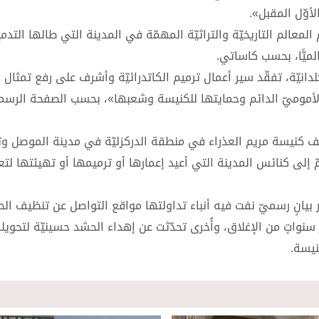
لأوّل المقبل».
الم التاريخيّة والتراثيّة المهمّة في المدينة التي طالها التدم
ميًّا، بحسب كاساتي.
انيّة، تفقّد سير أعمال ترميم الكاتدرائيّة وأشرف على رفع تمثال ا
ا الأموميّ الدائم وحمايتها للكنيسة وشعبها»، بحسب الصفحة الرسمي
تنظيف كنيسة مريم العذراء في منطقة الدركزليّة في مدينة الموصل و
ّ إلى كنائس المدينة التي أعيد إعمارها أو ترميمها أو تهيئتها لتع
ر بيانٍ رسميّ نفت فيه أنباء تداولتها مواقع التواصل عن تنظيف ال
سنواتٍ من الإغلاق، وأُخرى تحدّثت عن إهداء الحشد حسينيّة لتحويل
نيسة.