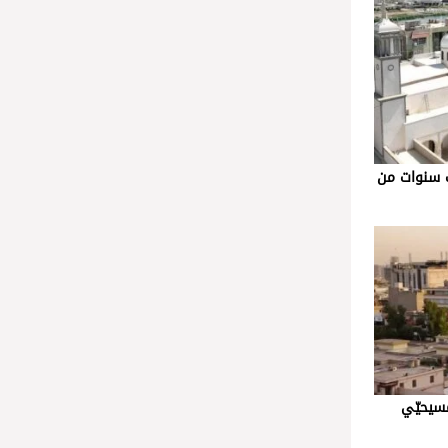
 سنوات من
مسيحيّي