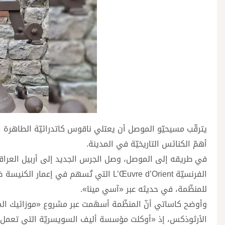
يترقّب مسيحيّو الموصل أن يعتلي ناقوس كاتدرائيّة الطاهرة الك
أهمّ الكنائس التاريخيّة في المدينة.
في طريقه إلى الموصل، وصل الجرس الجديد إلى أربيل العراقي
الفرنسيّة L’Œuvre d’Orient التي تُسهم ف
للمنظّمة، في حديثه عبر «آسي مينا».
وأوضح كاساتي أنّ المنظّمة أسهَمت عبر مشروع «موزائيك المو
الأرثوذكس، إذ «أوكلت مؤسسة أليف السويسريّة التي تعمل عل