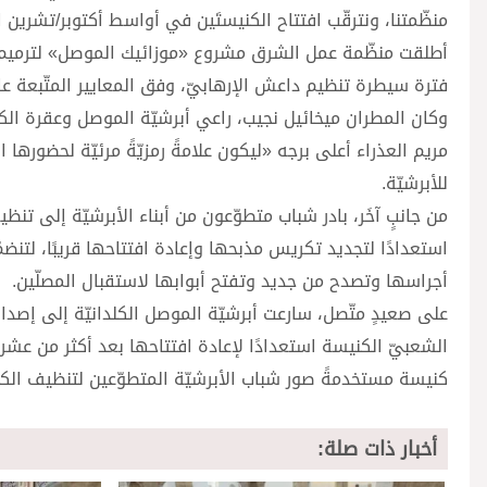
منظّمتنا، ونترقّب افتتاح الكنيستَين في أواسط أكتوبر/تشرين ا
أطلقت منظّمة عمل الشرق مشروع «موزائيك الموصل» لترميم المع
فترة سيطرة تنظيم داعش الإرهابيّ، وفق المعايير المتّبعة عال
وكان المطران ميخائيل نجيب، راعي أبرشيّة الموصل وعقرة الكلد
مريم العذراء أعلى برجه «ليكون علامةً رمزيّةً مرئيّة لحضوره
للأبرشيّة.
من جانبٍ آخَر، بادر شباب متطوّعون من أبناء الأبرشيّة إلى 
استعدادًا لتجديد تكريس مذبحها وإعادة افتتاحها قريبًا، لتنضم
أجراسها وتصدح من جديد وتفتح أبوابها لاستقبال المصلّين.
على صعيدٍ متّصل، سارعت أبرشيّة الموصل الكلدانيّة إلى إصدا
الشعبيّ الكنيسة استعدادًا لإعادة افتتاحها بعد أكثر من عشر 
كنيسة مستخدمةً صور شباب الأبرشيّة المتطوّعين لتنظيف الك
أخبار ذات صلة: