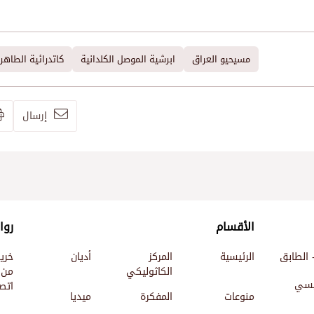
مسيحيو العراق
ابرشية الموصل الكلدانية
كاتدرائية الطاهرة
إرسال
الأقسام
روا
 الطابق
الرئيسية
المركز
أديان
خري
الكاثوليكي
من 
ئيسي
اتصل
منوعات
المفكرة
ميديا