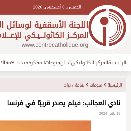
Ski
t
الخميس, 6 أغسطس, 2026
conten
اللجنة الأسقفية لوسائل ال
المركـــز الكاثولـــيـكي للإعـــلا
www.centrecatholique.org
الرئيسية
المركز الكاثوليكي
أديان
منوعات
المفكرة
مقالا
ميديا
الرئيسية
منوعات
ثقافة / تراث
نادي العجائب: فيلم يصدر قريبًا في فرنسا
19 يناير، 2024