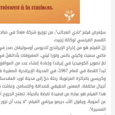
القسم الفرنسي لوكالة زينيت.
ماغي سميث وكيتي باتس ولورا ليني، المعروفات بآدائهنّ في أعمال مثل هاري بوتر وw
تمّ تصوير الكوميديا في إيرلندا وإعادة إنشاء عدد من المواقع
تبدأ القصة في العام 1967، في المدينة الإ
وكريسي بالجائزة المرغوبة: رحلة حجّ إلى مدينة لورد المقدسة
أجيال مختلفة، المعنى الحقيقي للصداقة والتسامح، وعاشت كل
هذا الفيلم هو عبارة عن قصيدة نابضة بالحياة. تنفتح الجروح
عن أعجوبة. ويقول الأب ديرمو بيرنفي الفيلم: “لا يجب أن نزو
المسيرة”.