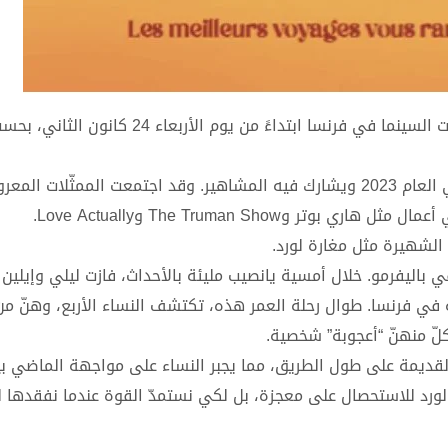
سيُعرض فيلم “نادي العجائب”، من توزيع شركة Saje في صالات السينما في فرنسا ابتداءً من يوم 
إنّ الفيلم هو من إخراج الإيرلنديّ ثاديوس أوسوليفان صدر في العام 2023 ويشارك فيه المشاهير. وقد اجتمعت الممثّ
The Truman Sho وLove Actually.
 الشهيرة مثل مغارة لورد.
يرلندية الصغيرة في باليفرمو. خلال أمسية يانصيب مليئة بالأحداث، فازت ليلي وإيل
 في فرنسا. طوال رحلة العمر هذه، تكتشف النساء الأربع، وهنّ من 
ّ منهنّ “أعجوبة” شخصية.
 القديمة على طول الطريق، مما يجبر النساء على مواجهة الماضي بي
ر لورد للاستحصال على معجزة، بل لكي نستمدّ القوة عندما نفقدها ل