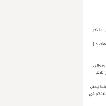
الأربعاء 24 كانون الثاني، بحسب ما ذكر
لات المعروفات مثل
ين ودوللي
ثلاثة
نما يبحثن
نتقدّم في