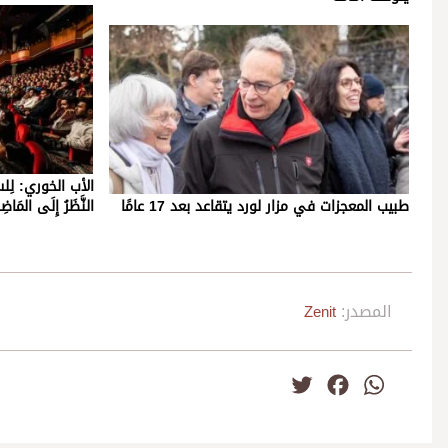
الأب الخوري: لِلسِّينَمَ
طبيب المعجزات في مزار لورد يتقاعد بعد 17 عامًا
النَّظَرُ إِلَى المَاضِ
المصدر:
Zenit
Twitter
Facebook
WhatsApp