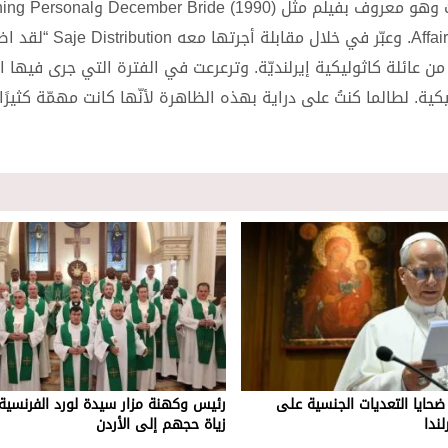
أما المخرج ثاديوس أوسوليفان فقد حصد 6 جوائز و5 ترشيحات وهو معروف بفيلم مثل Bride (1990
(1995)، Stella Days (2011)و s non classées (2010-2020
 من عائلة كاثوليكية إيرلنديّة. وترعرعت في الفترة التي جرى فيها ال
ة. لطالما كنتُ على دراية بهذه الظاهرة لأنّها كانت مهمّة كثيرًا 
 ضحايا التعديات الجنسية على
رئيس وكهنة مزار سيدة لورد الفرنسية
ندا
زياة حجهم إلى الأردن