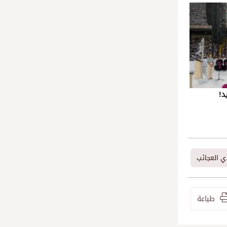
د!
ي العجائب
طباعة