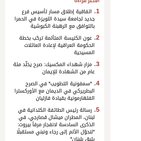
الأكثر قراءة
اتفاقية إطلاق مسار تأسيس فرع
جديد لجامعة سيدة اللويزة في الحمرا
بالتوافق مع الرهبنة الكبوشية
عون الكنيسة المتألمة ترحّب بخطة
الحكومة العراقية لإعادة العائلات
المسيحية
مزار شهداء المكسيك: صرح يخلّد مئة
عام من الشهادة للإيمان
*سمفونية التطويب* في الصرح
البطريركي في الديمان مع الأوركسترا
الفلهارمونية بقيادة فازليان
رسالة رئيس الطائفة الكلدانية في
لبنان، المطران ميشال قصارجي، في
الذكرى السادسة لانفجار مرفأ بيروت:
*لنحوّل الألم إلى رجاء ونبني مستقبلًا
يليق بلبنان*