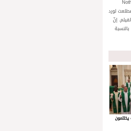
December ) وNothing Personal
Affaire). وعبّر في خلال مقابلة أجرتها معه Saje Distribution “لقد اضطلعت لورد
فيلم. إنّ
بالنسبة
 يختتمون