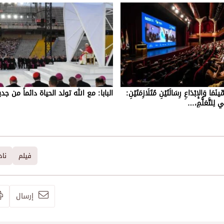
ا وَالإِبْدَاعِ رِسَالَتَيْنِ مُتَلَازِمَتَيْنِ:
البابا: مع الله تولد الحياة دائماً من جدي
ي لِلتَّعَلُّمِ،…
فيلم
ناد
إرسال