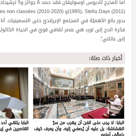
بدور بالغ الأهميّة في المجتمع الإيرلنديّ حتى التسعينيات. أنا
فكرة الحج إلى لورد هي عنصر ثقافي قويّ في الحياة الكاثوليكي
إلى عائلتي”.
أخبار ذات صلة:
البابا: لا يجب على الفن أن يهرب من سرّ
البابا يلتقي أحد
الهشاشة: بل عليه أن يُصغي إليه، وأن يعرف كيف
القاصرين في إيرل
يتوقّف أمامه