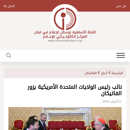
Ski
t
من نحن
اتصل بنا
conten
اللجنة الأسقفية لوسائل الإعلام في لبنان
المركـــز الكاثولـــيـكي للإعـــلام
www.centrecatholique.org
الرئيسية
أديان
الفاتيكان
نائب رئيس الولايات المتحدة الأمريكية يزور
الفاتيكان
21 أبريل، 2025