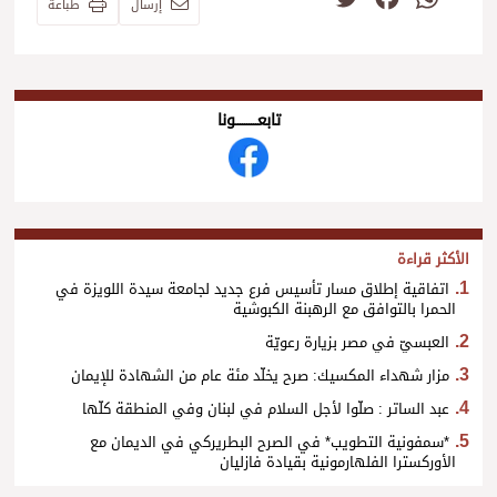
إرسال
طباعة
تابعــــــــــونا
الأكثر قراءة
اتفاقية إطلاق مسار تأسيس فرع جديد لجامعة سيدة اللويزة في
الحمرا بالتوافق مع الرهبنة الكبوشية
العبسيّ في مصر بزيارة رعويّة
مزار شهداء المكسيك: صرح يخلّد مئة عام من الشهادة للإيمان
عبد الساتر : صلّوا لأجل السلام في لبنان وفي المنطقة كلّها
*سمفونية التطويب* في الصرح البطريركي في الديمان مع
الأوركسترا الفلهارمونية بقيادة فازليان