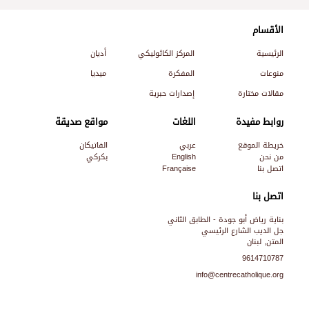
الأقسام
الرئيسية
المركز الكاثوليكي
أديان
منوعات
المفكرة
ميديا
مقالات مختارة
إصدارات حبرية
روابط مفيدة
اللغات
مواقع صديقة
خريطة الموقع
عربي
الفاتيكان
من نحن
English
بكركي
اتصل بنا
Française
اتصل بنا
بناية رياض أبو جودة - الطابق الثاني
جل الديب الشارع الرئيسي
المتن, لبنان
9614710787
info@centrecatholique.org