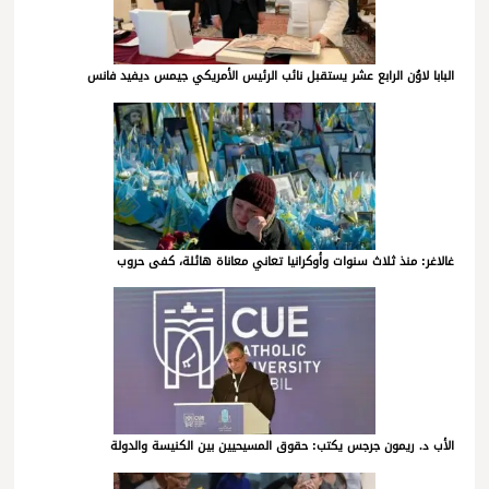
البابا لاوُن الرابع عشر يستقبل نائب الرئيس الأمريكي جيمس ديفيد فانس
غالاغر: منذ ثلاث سنوات وأوكرانيا تعاني معاناة هائلة، كفى حروب
الأب د. ريمون جرجس يكتب: حقوق المسيحيين بين الكنيسة والدولة