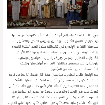
في إطار زيارته الرّعويّة إلى أبرشيّة بغداد، ترأّس كاثوليكوس بطريرك
بيت كيليكيا للأرمن الكاثوليك روفائيل بيدروس الحادي والعشرون
ميناسيان القدّاس الإلهيّ في كاتدرائيّة سيّدة ناريك (سيّدة الزهور)
بغداد، عاونه في الخدمة رئيس أساقفة بغداد و توابعها للأرمن
الكاثوليك المطران نرسيس جوزيف زاباريان، المونسيور ميسروب
طوباليان، الأب موسيس دونانيان، الأب آرام أبراهاميان ولفيف
الشّمامسة، بحضور حشد من المؤمنين.
بعد الإنجيل ألقى البطريرك ميناسيان عظة قال فيها: “يا لها من فرحة
كبيرة بأن أكون اليوم معكم في آخر يوم لشهر أيّار المبارك، الشّهر
المخصّص لأمّنا العذراء مريم أمّ الله. الأمّ الّتي حملت ابن الله الأمّ الّتي
تعذّبت معه في الهجرة والذّهاب والعودة من جديد إلى ديارها في
النّاصرة مكمّلة دورها في الأمومة، عادت وأكملت خدمتها وحمايتها
لإبن الله. عادت وسارت معه حتّى درب الصّليب حتّى الموت على الصّليب.