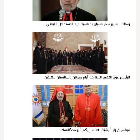
رسالة البطريرك ميناسيان بمناسبة عيد الاستقلال اللبناني
الرئيس عون التقى البطاركة آرام ويونان وميناسيان مهنئين
ميناسيان زار أبرشيّة بغداد، إليكم أبرز محطّاتها!