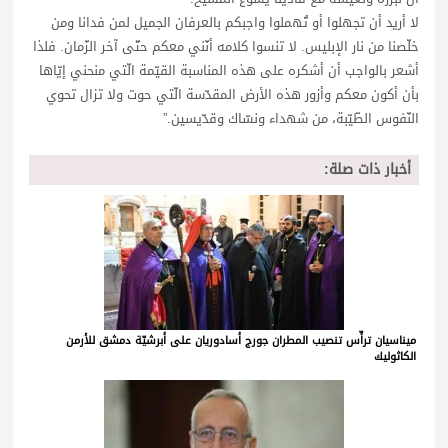
لا أريد أن تجهلوا أو تُهملوا واجبكم بالعرفان الجميل لمن فدانا ومن
خلّصنا من نار الإبليس. لا تنسوا كلامه أنّني معكم حتّى آخر الزّمان. فلذا
أشعر بالواجب أن أشكره على هذه المناسبة القيّمة الّتي منحني إيّاها
بأن أكون معكم وأزور هذه الأرض المقدّسة الّتي حوت ولا تزال تحوي
النّفوس الطّيّبة، من شهداء ونسّاك وقدّيسين.”
أخبار ذات صلة:
ميناسيان ترأّس تنصيب المطران جورج أسادوريان على أبرشيّة دمشق للأرمن
الكاثوليك