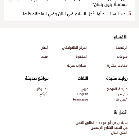
مستقبلًا يليق بلبنان*
عبد الساتر : صلّوا لأجل السلام في لبنان وفي المنطقة كلّها
الأقسام
الرئيسية
المركز الكاثوليكي
أديان
منوعات
المفكرة
ميديا
مقالات مختارة
إصدارات حبرية
روابط مفيدة
اللغات
مواقع صديقة
خريطة الموقع
عربي
الفاتيكان
من نحن
English
بكركي
اتصل بنا
Française
اتصل بنا
بناية رياض أبو جودة - الطابق الثاني
جل الديب الشارع الرئيسي
المتن, لبنان