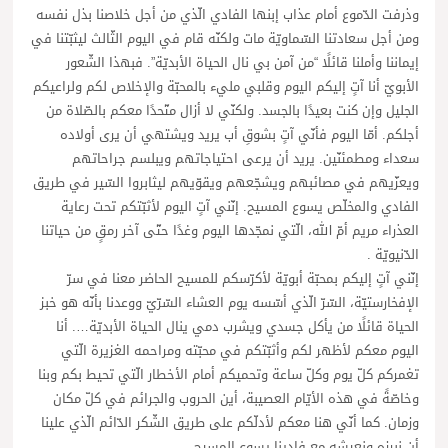
وذرفت الدّموع أمام عذاب إبنها الفادي الّذي من أجل خلاصنا بذل نفسه
ومن أجل سعادتنا السّماويّة مات ولكنّه قام في اليوم الثّالث ليثبّتنا في
إيماننا وأملنا قائلًا “من آمن بي نال الحياة الأبديّة”. فبهذا الشّعور
الأبويّ أنا آتٍ إليكم اليوم وقلبي مليء بالمحبّة والإخلاص لكم ولراعيكم
الجليل وإن كنت بعيدًا بالجسد. ولكنّي لا أزال متّحدًا معكم بالصّلاة من
أجلكم. أمّا اليوم فأنّي آتٍ بشوقِ أب يريد ويشتهي أن يرى أولاده
سعداء ومطمئنّين. يريد أن يرعى احتياجاتهم ويبلسم جراحاتهم
ويعزّيهم في مصائبهم ويشجّعهم ويقوّيهم ليثابروا السّير في طريق
الفادي والمخلّص يسوع المسيح. إنّني آتٍ اليوم لأثبّتكم تحت رعاية
العذراء مريم أمّ الله، الّتي نمجّدها اليوم وغدًا حتّى آخر رمقٍ من حياتنا
الدّنيويّة .
إنّني آتٍ إليكم بمحبّة أبويّة لأكرّسكم للمسيح الحاضر معنا في سرّ
الإفخارستيّة، السّرّ الّذي أسّسه يوم العشاء السّرّيّ ووعدنا بأنّه هو خبز
الحياة قائلًا من يأكل جسدي ويشرب دمي ينال الحياة الأبديّة…. أنا
اليوم معكم لأظهر لكم وأثبّتكم في محبّته ومراحمه الغزيرة الّتي
تغمركم كلّ يوم وكلّ ساعة وتحميكم أمام الأخطار الّتي تحيط بكم وبنا
وخاصّةً في هذه الأيّام العصيبة، أين الحروب والجرائم في كلّ مكان
وزمان. كما أنّي هنا معكم لأدلّكم على طريق الشّكر الدّائم الّذي علينا
أن نبرزه ونعيشه مع فادينا يسوع المسيح.