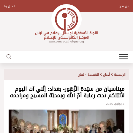
Ski
t
من نحن
اتصل بنا
conten
اللجنة الأسقفية لوسائل الإعلام في لبنان
المركـــز الكاثولـــيـكي للإعـــلام
www.centrecatholique.org
الرئيسية
أديان
الكنيسة - لبنان
ميناسيان من سيّدة الزّهور- بغداد: إنّني آت اليوم
لأثبّتكم تحت رعاية أمّ الله وبمحبّة المسيح ومراحمه
2 يونيو، 2026