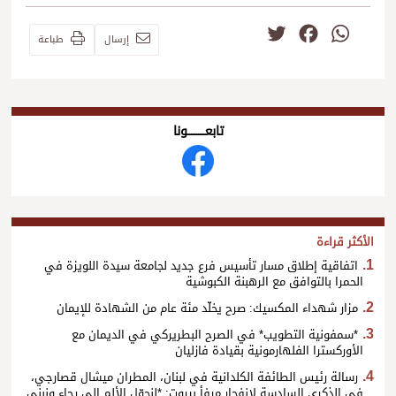
Twitter
Facebook
WhatsApp
إرسال
طباعة
تابعــــــــــونا
الأكثر قراءة
اتفاقية إطلاق مسار تأسيس فرع جديد لجامعة سيدة اللويزة في
الحمرا بالتوافق مع الرهبنة الكبوشية
مزار شهداء المكسيك: صرح يخلّد مئة عام من الشهادة للإيمان
*سمفونية التطويب* في الصرح البطريركي في الديمان مع
الأوركسترا الفلهارمونية بقيادة فازليان
رسالة رئيس الطائفة الكلدانية في لبنان، المطران ميشال قصارجي،
في الذكرى السادسة لانفجار مرفأ بيروت: *لنحوّل الألم إلى رجاء ونبني